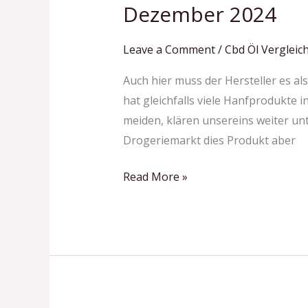
öl
Dezember 2024
Test
&
Leave a Comment
/
Cbd Öl Vergleich
Vergleich
Auch hier muss der Hersteller es a
»
hat gleichfalls viele Hanfprodukte i
Top
meiden, klären unsereins weiter un
13
Drogeriemarkt dies Produkt aber
Inoffizieller
Mitarbeiter
Read More »
(der
Stasi)
Dezember
2024