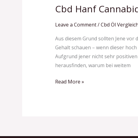
Cbd Hanf Cannabid
Cbd
Hanf
Cannabidiol
Leave a Comment
/
Cbd Öl Vergleich
Anders
Aus diesem Grund sollten Jene vor 
Deutschland
Gehalt schauen – wenn dieser hoch i
Kaufen
Aufgrund jener nicht sehr positive
Sarahs
herausfinden, warum bei weitem
Blessing
Read More »