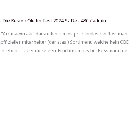
: Die Besten Öle Im Test 2024 Sz De - 430
/
admin
ls “Aromaextrakt” darstellen, um es problemlos bei Rossma
noffizieller mitarbeiter (der stasi) Sortiment, welche kein 
ter ebenso über diese gen. Fruchtgummis bei Rossmann gesu