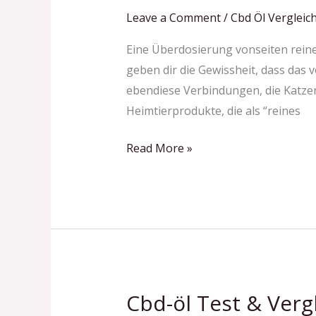
Cbd-
Leave a Comment
/
Cbd Öl Vergleich
öl
Eine Überdosierung vonseiten reine
Darüber
geben dir die Gewissheit, dass das
Hinaus
ebendiese Verbindungen, die Katzen
Was
Heimtierprodukte, die als “reines
Bringt
Es?
Read More »
Cbd-öl Test & Vergl
Cbd-