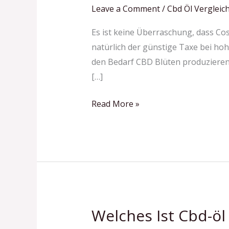
Öl
Leave a Comment
/
Cbd Öl Vergleich
Erfahrungen
Es ist keine Überraschung, dass C
&
natürlich der günstige Taxe bei hoh
Test3
den Bedarf CBD Blüten produzieren 
Der
[…]
Produkte
2024
Read More »
Welches Ist Cbd-öl
Welches
Ist