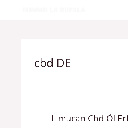
Skip
to
content
cbd DE
Limucan Cbd Öl Er
Limucan
Cbd