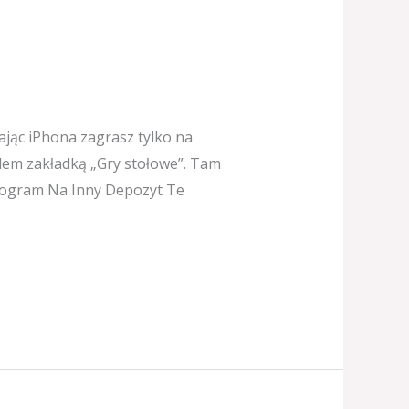
ając iPhona zagrasz tylko na
odem zakładką „Gry stołowe”. Tam
program Na Inny Depozyt Te