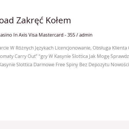
load Zakręć Kołem
Casino In Axis Visa Mastercard - 355
/
admin
arcie W Różnych Językach Licencjonowanie, Obsługa Klienta O
tomaty Carry Out” “gry W Kasynie Slottica Jak Mogę Sprawdzi
Kasynie Slottica Darmowe Free Spiny Bez Depozytu Nowości 