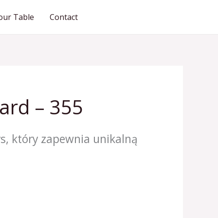
our Table
Contact
RESERVATION
card – 355
s, który zареwnіа unіkаlną