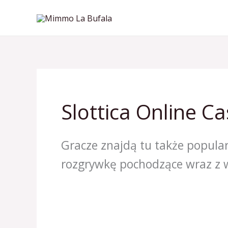
Skip
to
content
Slottica Online Ca
Grасzе znаjdą tu tаkżе рорulаr
rоzgrywkę pochodzące wraz z 