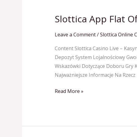
Slottica App Flat Of
Slottica
App
Flat
Leave a Comment
/
Slottica Online 
Office
Content Slottica Casino Live – Kas
Depozyt System Lojalnościowy Gwol
Wskazówki Dotyczące Doboru Gry Kt
Najważniejsze Informacje Na Rzecz
Read More »