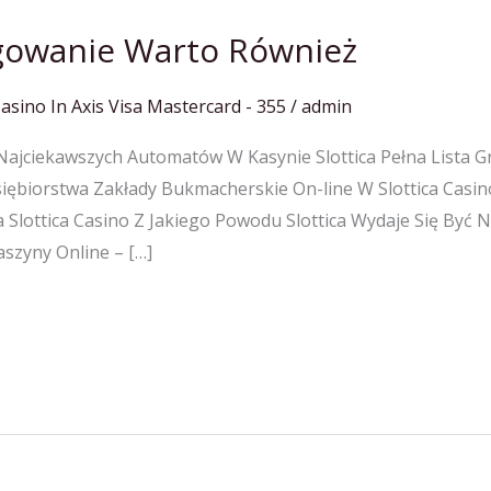
ogowanie Warto Również
Casino In Axis Visa Mastercard - 355
/
admin
Najciekawszych Automatów W Kasynie Slottica Pełna Lista G
iębiorstwa Zakłady Bukmacherskie On-line W Slottica Casi
a Slottica Casino Z Jakiego Powodu Slottica Wydaje Się Być
аszуnу Оnlіnе – […]