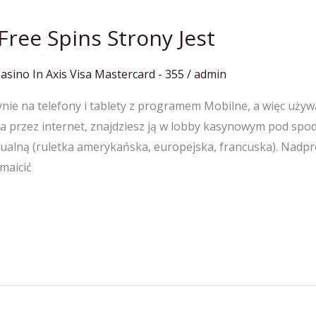
 Free Spins Strony Jest
Casino In Axis Visa Mastercard - 355
/
admin
dynie na telefony i tablety z programem Mobilne, a więc używ
etka przez internet, znajdziesz ją w lobby kasynowym pod sp
tualną (ruletka amerykańska, europejska, francuska). Nad
maicić