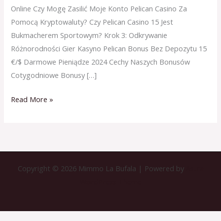
Online Czy Mogę Zasilić Moje Konto Pelican Casino Za
Pomocą Kryptowaluty? Czy Pelican Casino 15 Jest
Bukmacherem Sportowym? Krok 3: Odkrywanie
Różnorodności Gier Kasyno Pelican Bonus Bez Depozytu 15
€/$ Darmowe Pieniądze 2024 Cechy Naszych Bonusów
Cotygodniowe Bonusy […]
Read More »
Copyright © 2026 Mimmo La Bufala | Powered by
Astra
WordPress Theme