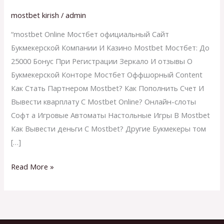
Букмекерской
mostbet kirish
/
admin
Компании
И
“mostbet Online Мостбет официальный Сайт
Казин
Букмекерской Компании И Казино Mostbet Мостбет: До
25000 Бонус При Регистрации Зеркало И отзывы О
Букмекерской Конторе Мостбет Оффшорный Content
Как Стать Партнером Mostbet? Как Пополнить Счет И
Вывести кварплату С Mostbet Online? Онлайн-слоты
Софт а Игровые Автоматы Настольные Игры В Mostbet
Как Вывести деньги С Mostbet? Другие Букмекеры том
[…]
Read More »