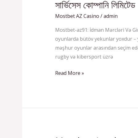
সার্ভিসেস কোম্পানি লিমিটে
İdman
Mostbet AZ Casino
/
admin
Mərcləri
Və
Mostbet-az91: İdman Mərcləri Və Giri 
Giri
oyunlarda bütöv yekunlar yoxdur – yal
Solusi
məşhur oyunlar arasından seçim edə 
Publikasi
rugby və kibersport üzrə
Jurna
জেএসএফ
Read More »
সার্ভিসেস
কোম্পানি
লিমিটেড।
</tg