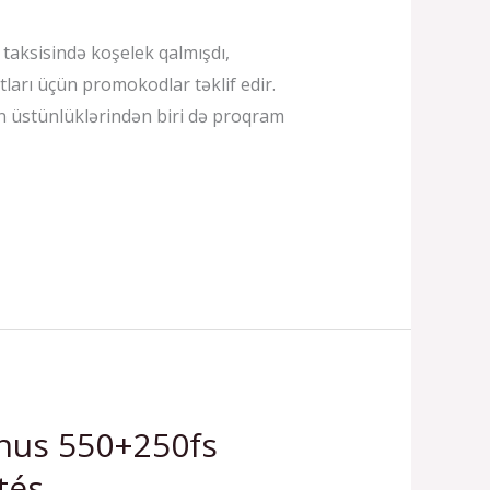
aksisində koşelek qalmışdı,
ları üçün promokodlar təklif edir.
un üstünlüklərindən biri də proqram
nus 550+250fs
tés