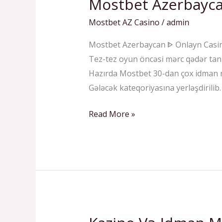
Mostbet Azerbayca
Mostbet
Azerbaycan
Mostbet AZ Casino
/
admin
ᐈ
Onlayn
Mostbet Azerbaycan ᐈ Onlayn Casino 
Casino
Tez-tez oyun öncəsi mərc qədər tanı
Oynayın
Hazırda Mostbet 30-dan çox idman nö
Mostbet
Gələcək kateqoriyasına yerləşdirilib.
Seyrək
Read More »
Sayti</tg
Kazino