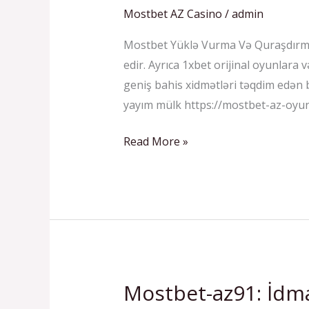
Yüklə
Mostbet AZ Casino
/
admin
Vurma
Və
Mostbet Yüklə Vurma Və Quraşdırma
Quraşdırma
edir. Ayrıca 1xbet orijinal oyunlara
üçün
geniş bahis xidmətləri təqdim edən bu
Addım-
yayım mülk https://mostbet-az-oyun.
addım
Read More »
öyüd</tg
Mostbet-az91: İdma
Mostbet-
az91: