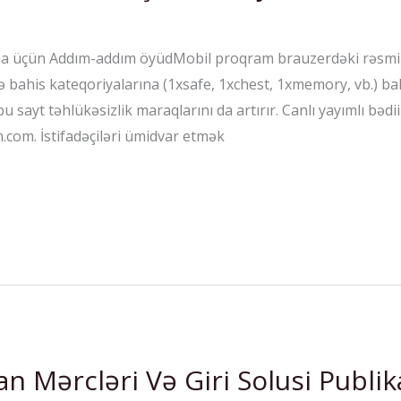
 üçün Addım-addım öyüdMobil proqram brauzerdəki rəsmi veb
 və bahis kateqoriyalarına (1xsafe, 1xchest, 1xmemory, vb.) b
 sayt təhlükəsizlik maraqlarını da artırır. Canlı yayımlı bədi
com. İstifadəçiləri ümidvar etmək
n Mərcləri Və Giri Solusi Publik