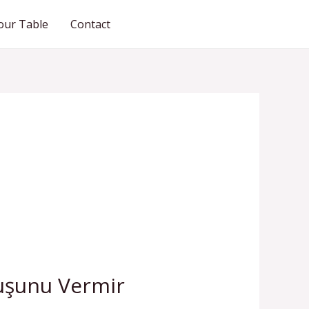
our Table
Contact
RESERVATION
duşunu Vermir