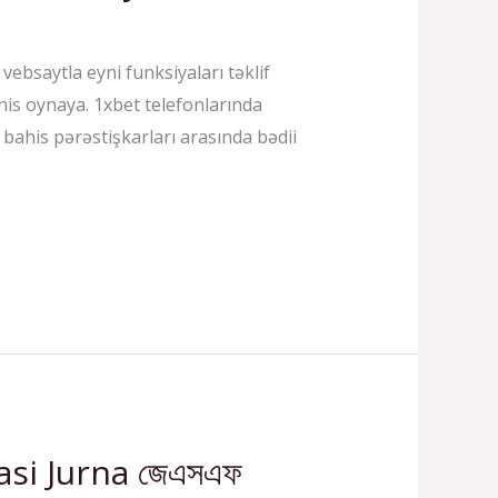
saytla eyni funksiyaları təklif
ahis oynaya. 1xbet telefonlarında
i bahis pərəstişkarları arasında bədii
asi Jurna জেএসএফ