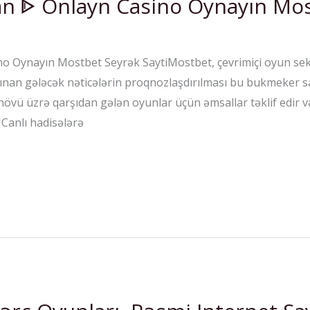
n ᐈ Onlayn Casino Oynayın Most
Oynayın Mostbet Seyrək SaytiMostbet, çevrimiçi oyun sektör
nan gələcək nəticələrin proqnozlaşdırılması bu bukmeker sa
vü üzrə qarşıdan gələn oyunlar üçün əmsallar təklif edir v
 Canlı hadisələrə