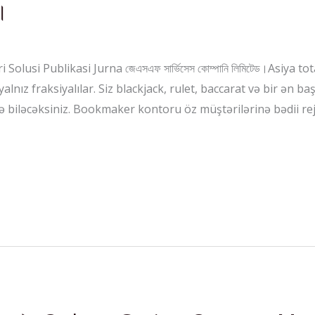
ড।
Solusi Publikasi Jurna জেএসএফ সার্ভিসেস কোম্পানি লিমিটেড।Asiya to
nız fraksiyalılar. Siz blackjack, rulet, baccarat və bir ən ba
biləcəksiniz. Bookmaker kontoru öz müştərilərinə bədii rej