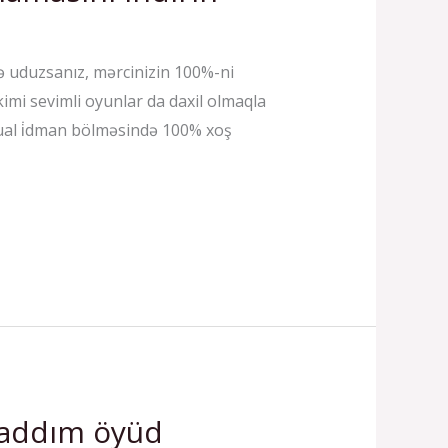
ə uduzsanız, mərcinizin 100%-ni
mi sevimli oyunlar da daxil olmaqla
rtual i̇dman bölməsində 100% xoş
-addım öyüd