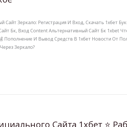
 Сайт Зеркало: Регистрация И Вход, Скачать 1хбет Бу
йт Бк, Вход Content Альтернативный Сайт Бк 1xbet Чт
 💰 Пополнение И Вывод Средств В 1хбет Новости От П
 Через Зеркало?
ициального Сайта 1хбет ⭐️ Ра