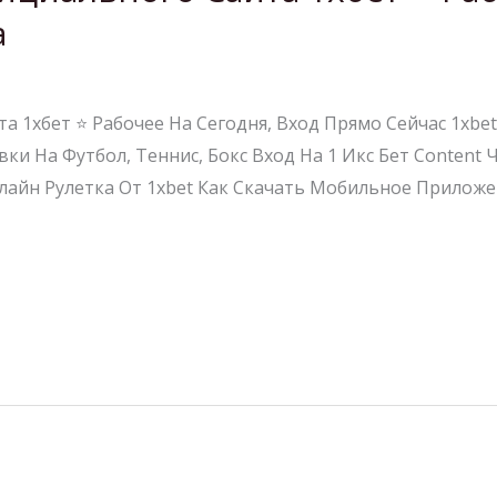
а
 1хбет ⭐️ Рабочее На Сегодня, Вход Прямо Сейчас 1xbet
вки На Футбол, Теннис, Бокс Вход На 1 Икс Бет Conten
нлайн Рулетка От 1xbet Как Скачать Мобильное Приложе