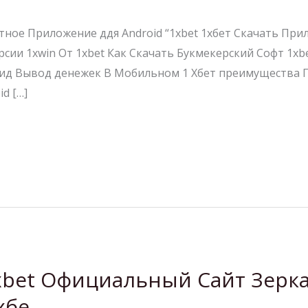
тное Приложение ддя Android “1xbet 1хбет Скачать При
сии 1xwin От 1xbet Как Скачать Букмекерский Софт 1x
ид Вывод денежек В Мобильном 1 Хбет преимущества П
d […]
xbet Официальный Сайт Зерка
хбе