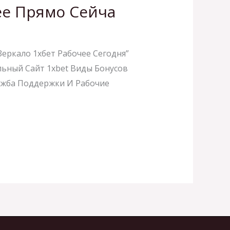
ее Прямо Сейча
еркало 1хбет Рабочее Сегодня”
льный Сайт 1xbet Виды Бонусов
лужба Поддержки И Рабочие