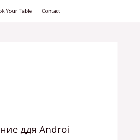
ok Your Table
Contact
RESERVATION
ние ддя Androi