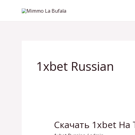
Skip
to
content
1xbet Russian
Скачать 1xbet На
Скачать
1xbet