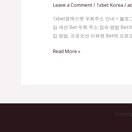
엑
Leave a Comment
/
1xbet Korea
/
a
스
1xbet원엑스벳 우회주소 안내 > 블로그 카
벳
임 섹션 Bet 우회 주소 접속 방법 Be
우
입 방법, 프로모션 리뷰랜 Bet에 프로모
회
주
Read More »
소
안
내
>
블
로
그
Copyri
카
지