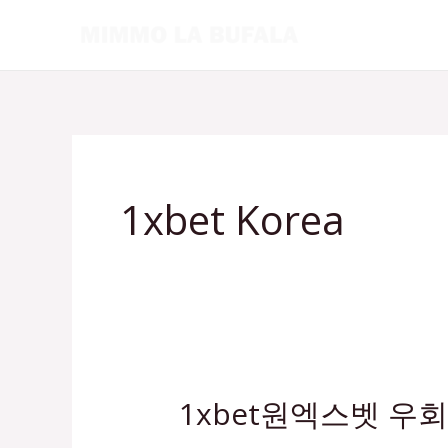
Skip
to
content
1xbet Korea
1xbet원엑스벳 우회주소
1xbet
원