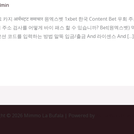
dmin
지 आर्यभट्ट समाचार 원엑스벳 1xbet 한국 Content Bet
t의 주소 검사를 어떻게 바이 패스 할 수 있습니까? Bet(원엑스벳) 
션 코드를 입력하는 방법 말뚝 입금/출금 And 라이센스 And […]
ght © 2026 Mimmo La Bufala | Powered by
Astra WordPres