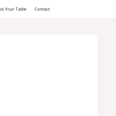
ok Your Table
Contact
RESERVATION