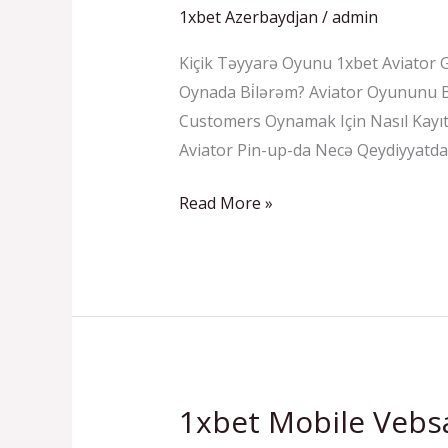
Oyunu
1xbet Azerbaydjan
/
admin
1xbet
Kiçik Təyyarə Oyunu 1xbet Aviator 
Aviator
Oynada Bi̇lərəm? Aviator Oyununu 
Gam
Customers Oynamak Için Nasıl Kayıt
Aviator Pin-up-da Necə Qeydiyyatd
Read More »
1xbet Mobile Vebsa
1xbet
Mobile