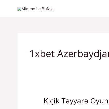
Skip
to
content
1xbet Azerbaydja
Kiçik Təyyarə Oyu
Kiçik
Təyyarə