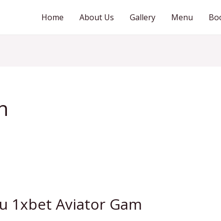
Home
About Us
Gallery
Menu
Bo
n
nu 1xbet Aviator Gam