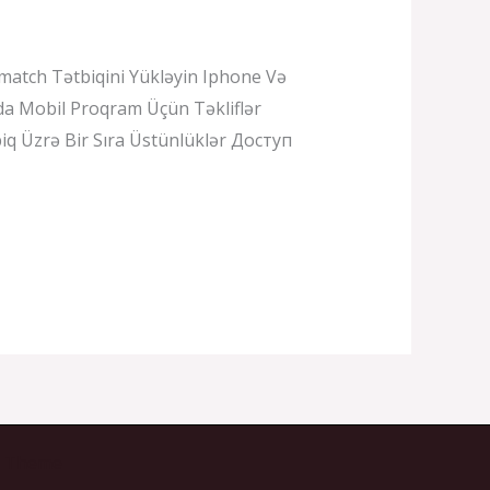
match Tətbiqini Yükləyin Iphone Və
da Mobil Proqram Üçün Təkliflər
q Üzrə Bir Sıra Üstünlüklər Дocтуп
s Theme