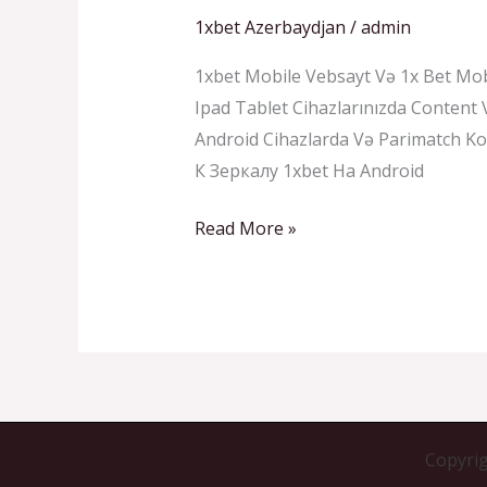
Vebsayt
1xbet Azerbaydjan
/
admin
Və
1xbet Mobile Vebsayt Və 1x Bet Mob
1x
Ipad Tablet Cihazlarınızda Content
Bet
Android Cihazlarda Və Parimatch Ko
Mobil
К Зepкaлу 1xbet Нa Android
Uygulama
Indir
Read More »
202
Copyri