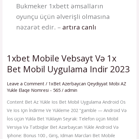
Bukmeker 1xbett əmsalların
oyunçu üçün əlverişli olmasına
nəzarət edir. –
artıra canlı
1xbet Mobile Vebsayt Və 1x
1xbet
Mobile
Bet Mobil Uygulama Indir 2023
Vebsayt
Və
Leave a Comment
/
1xBet Azerbaycan Qeydiyyat Mobi AZ
1x
Yukle Elaqe Nomresi - 565
/
admin
Bet
Content Bet Az Yükle Ios Bet Mobil Uygulama Android Os
Mobil
Ve Ios Için İndirme Ve Yükleme 202 “gamble — Android Və
Uygulama
İos üçün Yüklə Bet Yükləyin Seyrək: Telefon üçün Mobil
Indir
Versiya Və Tətbiqlər Bet Azərbaycan Yükle Android Və
2023
Iphone: Bonus 100 , Giriş, Idman Mərcləri Bet Mobile