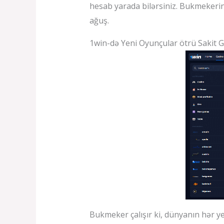
hesab yarada bilərsiniz. Bukmekerin
ağuş.
1win-də Yeni Oyunçular ötrü Sakit 
Bukmeker çalışır ki, dünyanın hər ye