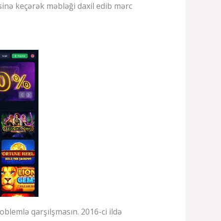
sinə keçərək məbləği daxil edib mərc
oblemlə qarşılşmasın. 2016-ci ildə