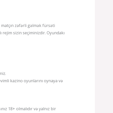
atçın zəfərli gəlmək fürsəti
 rejim sizin seçiminizdir. Oyundakı
niz.
sevimli kazino oyunlarını oynaya və
ız 18+ olmalıdır və yalnız bir