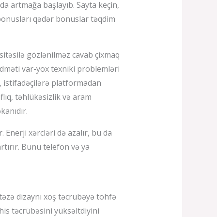
 da artmağa başlayıb. Sayta keçin,
 bonusları qədər bonuslar təqdim
vasitəsilə gözlənilməz cavab çixmaq
idməti var-yox texniki problemləri
, istifadəçilərə platformadan
ıq, təhlükəsizlik və aram
kanıdır.
nerji xərcləri də azalır, bu da
tırır. Bunu telefon və ya
 təzə dizaynı xoş təcrübəyə töhfə
his təcrübəsini yüksəltdiyini