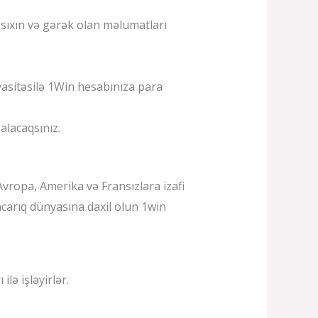
sıxın və gərək olan məlumatları
vasitəsilə 1Win hesabınıza para
alacaqsınız.
 Avropa, Amerika və Fransızlara izafi
bacarıq dünyasına daxil olun 1win
lə işləyirlər.