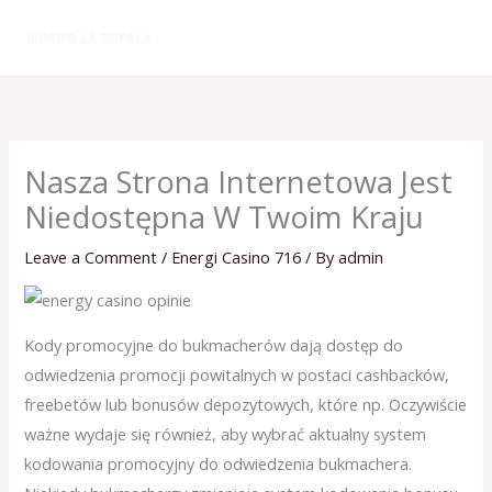
Skip
to
content
Nasza Strona Internetowa Jest
Niedostępna W Twoim Kraju
Leave a Comment
/
Energi Casino 716
/ By
admin
Kody promocyjne do bukmacherów dają dostęp do
odwiedzenia promocji powitalnych w postaci cashbacków,
freebetów lub bonusów depozytowych, które np. Oczywiście
ważne wydaje się również, aby wybrać aktualny system
kodowania promocyjny do odwiedzenia bukmachera.