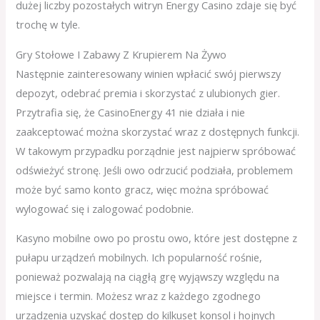
dużej liczby pozostałych witryn Energy Casino zdaje się być
trochę w tyle.
Gry Stołowe I Zabawy Z Krupierem Na Żywo
Następnie zainteresowany winien wpłacić swój pierwszy
depozyt, odebrać premia i skorzystać z ulubionych gier.
Przytrafia się, że CasinoEnergy 41 nie działa i nie
zaakceptować można skorzystać wraz z dostępnych funkcji.
W takowym przypadku porządnie jest najpierw spróbować
odświeżyć stronę. Jeśli owo odrzucić podziała, problemem
może być samo konto gracz, więc można spróbować
wylogować się i zalogować podobnie.
Kasyno mobilne owo po prostu owo, które jest dostępne z
pułapu urządzeń mobilnych. Ich popularność rośnie,
ponieważ pozwalają na ciągłą grę wyjąwszy względu na
miejsce i termin. Możesz wraz z każdego zgodnego
urządzenia uzyskać dostęp do kilkuset konsol i hojnych