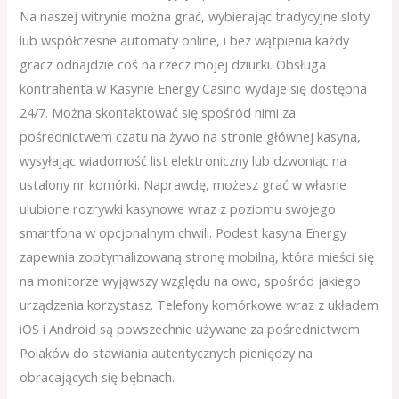
Na naszej witrynie można grać, wybierając tradycyjne sloty
lub współczesne automaty online, i bez wątpienia każdy
gracz odnajdzie coś na rzecz mojej dziurki. Obsługa
kontrahenta w Kasynie Energy Casino wydaje się dostępna
24/7. Można skontaktować się spośród nimi za
pośrednictwem czatu na żywo na stronie głównej kasyna,
wysyłając wiadomość list elektroniczny lub dzwoniąc na
ustalony nr komórki. Naprawdę, możesz grać w własne
ulubione rozrywki kasynowe wraz z poziomu swojego
smartfona w opcjonalnym chwili. Podest kasyna Energy
zapewnia zoptymalizowaną stronę mobilną, która mieści się
na monitorze wyjąwszy względu na owo, spośród jakiego
urządzenia korzystasz. Telefony komórkowe wraz z układem
iOS i Android są powszechnie używane za pośrednictwem
Polaków do stawiania autentycznych pieniędzy na
obracających się bębnach.