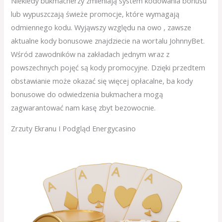
Niekiedy bukmacherzy zmieniają system kodowania bonusu
lub wypuszczają świeże promocje, które wymagają
odmiennego kodu. Wyjąwszy względu na owo , zawsze
aktualne kody bonusowe znajdziecie na wortalu JohnnyBet.
Wśród zawodników na zakładach jednym wraz z
powszechnych pojęć są kody promocyjne. Dzięki przedtem
obstawianie może okazać się więcej opłacalne, ba kody
bonusowe do odwiedzenia bukmachera mogą
zagwarantować nam kasę zbyt bezowocnie.
Zrzuty Ekranu I Podgląd Energycasino