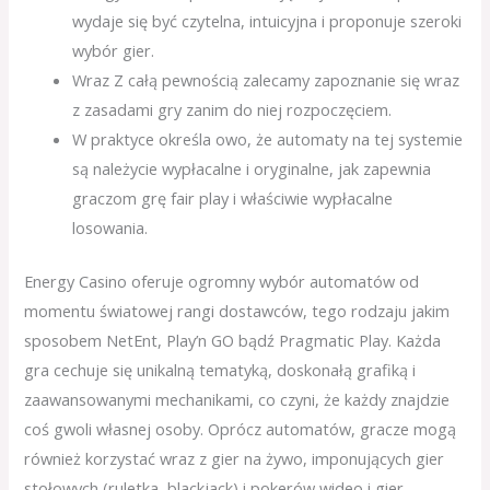
wydaje się być czytelna, intuicyjna i proponuje szeroki
wybór gier.
Wraz Z całą pewnością zalecamy zapoznanie się wraz
z zasadami gry zanim do niej rozpoczęciem.
W praktyce określa owo, że automaty na tej systemie
są należycie wypłacalne i oryginalne, jak zapewnia
graczom grę fair play i właściwie wypłacalne
losowania.
Energy Casino oferuje ogromny wybór automatów od
momentu światowej rangi dostawców, tego rodzaju jakim
sposobem NetEnt, Play’n GO bądź Pragmatic Play. Każda
gra cechuje się unikalną tematyką, doskonałą grafiką i
zaawansowanymi mechanikami, co czyni, że każdy znajdzie
coś gwoli własnej osoby. Oprócz automatów, gracze mogą
również korzystać wraz z gier na żywo, imponujących gier
stołowych (ruletka, blackjack) i pokerów wideo i gier