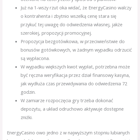
Już na 1-wszy rzut oka widać, że EnergyCasino walczy
o kontrahenta i zbytnio wszelką cenę stara się
przykuć tej uwagę do odwiedzenia własnej, jakże
szerokiej, propozycji promocyjnej.
Propozycja bezgotówkowa, w przeciwieństwie do
bonusów gotówkowych, w żadnym wypadku odrzucić
są wypłacona.
W wypadku większych kwot wypłat, potrzebna może
być ręczna weryfikacja przez dział finansowy kasyna,
jak wydłuża czas przewidywania do odwiedzenia 72
godzin.
W zamiarze rozpoczęcia gry trzeba dokonać
depozytu, a układ odruchowo aktywuje dostępne
zniżki.
EnergyCasino owo jedno z w najwyższym stopniu lubianych