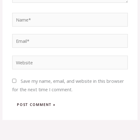
Name*
Email*
Website
Save my name, email, and website in this browser
for the next time I comment.