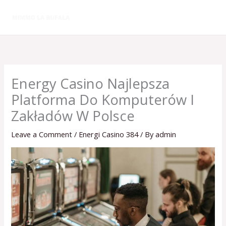
Skip
to
content
Energy Casino Najlepsza
Platforma Do Komputerów I
Zakładów W Polsce
Leave a Comment
/
Energi Casino 384
/ By
admin