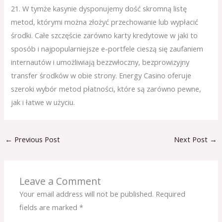
21. W tymże kasynie dysponujemy dość skromną listę
metod, którymi można złożyć przechowanie lub wypłacić
środki. Całe szczęście zarówno karty kredytowe w jaki to
sposób i najpopularniejsze e-portfele cieszą się zaufaniem
internautów i umożliwiają bezzwłoczny, bezprowizyjny
transfer środków w obie strony. Energy Casino oferuje
szeroki wybór metod płatności, które są zarówno pewne,
jak i łatwe w użyciu.
←
Previous Post
Next Post
→
Leave a Comment
Your email address will not be published.
Required
fields are marked
*