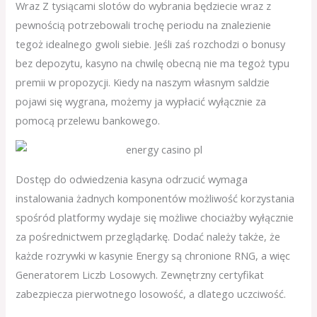
Wraz Z tysiącami slotów do wybrania będziecie wraz z
pewnością potrzebowali trochę periodu na znalezienie
tegoż idealnego gwoli siebie. Jeśli zaś rozchodzi o bonusy
bez depozytu, kasyno na chwilę obecną nie ma tegoż typu
premii w propozycji. Kiedy na naszym własnym saldzie
pojawi się wygrana, możemy ja wypłacić wyłącznie za
pomocą przelewu bankowego.
Dostęp do odwiedzenia kasyna odrzucić wymaga
instalowania żadnych komponentów możliwość korzystania
spośród platformy wydaje się możliwe chociażby wyłącznie
za pośrednictwem przeglądarkę. Dodać należy także, że
każde rozrywki w kasynie Energy są chronione RNG, a więc
Generatorem Liczb Losowych. Zewnętrzny certyfikat
zabezpiecza pierwotnego losowość, a dlatego uczciwość.