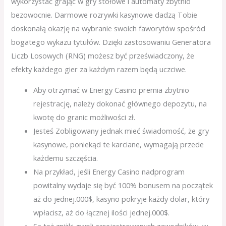
wykorzystać grając w gry stołowe i automaty zbytnio
bezowocnie. Darmowe rozrywki kasynowe dadzą Tobie
doskonałą okazję na wybranie swoich faworytów spośród
bogatego wykazu tytułów. Dzięki zastosowaniu Generatora
Liczb Losowych (RNG) możesz być przeświadczony, że
efekty każdego gier za każdym razem będą uczciwe.
Aby otrzymać w Energy Casino premia zbytnio
rejestrację, należy dokonać głównego depozytu, na
kwotę do granic możliwości zł.
Jesteś Zobligowany jednak mieć świadomość, że gry
kasynowe, poniekąd te karciane, wymagają przede
każdemu szczęścia.
Na przykład, jeśli Energy Casino nadprogram
powitalny wydaje się być 100% bonusem na początek
aż do jednej.000$, kasyno pokryje każdy dolar, który
wpłacisz, aż do łącznej ilości jednej.000$.