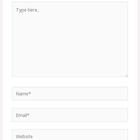
Type
here..
Name*
Email*
Website