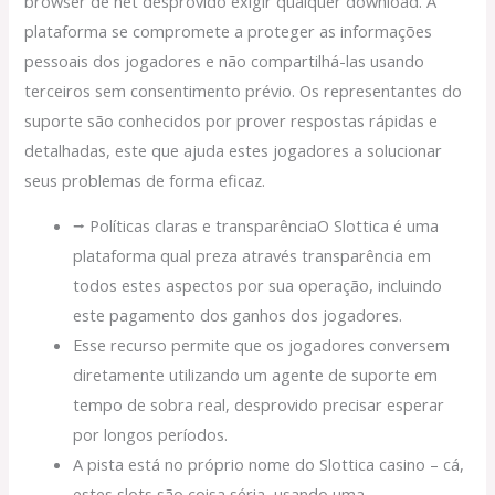
browser de net desprovido exigir qualquer download. A
plataforma se compromete a proteger as informações
pessoais dos jogadores e não compartilhá-las usando
terceiros sem consentimento prévio. Os representantes do
suporte são conhecidos por prover respostas rápidas e
detalhadas, este que ajuda estes jogadores a solucionar
seus problemas de forma eficaz.
⭢ Políticas claras e transparênciaO Slottica é uma
plataforma qual preza através transparência em
todos estes aspectos por sua operação, incluindo
este pagamento dos ganhos dos jogadores.
Esse recurso permite que os jogadores conversem
diretamente utilizando um agente de suporte em
tempo de sobra real, desprovido precisar esperar
por longos períodos.
A pista está no próprio nome do Slottica casino – cá,
estes slots são coisa séria, usando uma