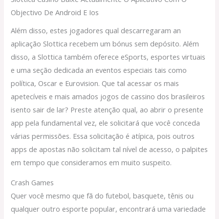
Objectivo De Android E Ios
Além disso, estes jogadores qual descarregaram an
aplicação Slottica recebem um bónus sem depósito. Além
disso, a Slottica também oferece eSports, esportes virtuais
e uma seção dedicada an eventos especiais tais como
política, Oscar e Eurovision. Que tal acessar os mais
apetecíveis e mais amados jogos de cassino dos brasileiros
isento sair de lar? Preste atenção qual, ao abrir o presente
app pela fundamental vez, ele solicitará que você conceda
várias permissões. Essa solicitação é atípica, pois outros
apps de apostas não solicitam tal nível de acesso, o palpites
em tempo que consideramos em muito suspeito.
Crash Games
Quer você mesmo que fã do futebol, basquete, tênis ou
qualquer outro esporte popular, encontrará uma variedade