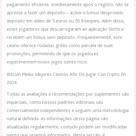
pagamento eficiente. Imediatamente após o registo, não se
apresse a fazer um depósito – active o bónus desprovido
depósito em vídeo de 5 euros ou 50 freespins. Além disso,
estes jogadores que descarregaram an aplicação Slottica
recebem um bónus sem depósito. Frequentemente, este
casino oferece rodadas grátis como parcela de suas
promoções, permitindo de que os jogadores
experimentem novos jogos isento risco.
Bitcoin Plinko Mejores Casinos Afin Do Jugar Con Cripto En
2024
Todas as avaliações e recomendações por suplementos são
imparciais, como nossos padrões editoriais são
comercialmente independentes e seguem uma metodologia
natural definida. As informações desta página são
atualizadas regularmente, contudo podem ser modificadas
isento que sejamos informados. Nesta secção, é