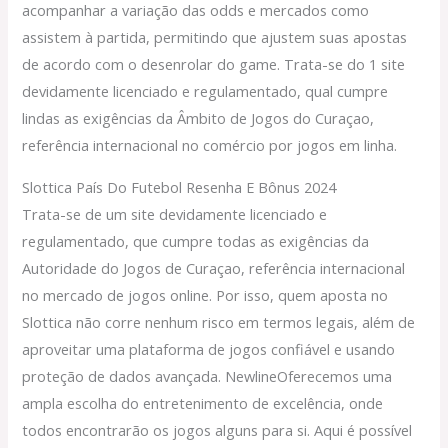
acompanhar a variação das odds e mercados como
assistem à partida, permitindo que ajustem suas apostas
de acordo com o desenrolar do game. Trata-se do 1 site
devidamente licenciado e regulamentado, qual cumpre
lindas as exigências da Âmbito de Jogos do Curaçao,
referência internacional no comércio por jogos em linha.
Slottica País Do Futebol Resenha E Bônus 2024
Trata-se de um site devidamente licenciado e
regulamentado, que cumpre todas as exigências da
Autoridade do Jogos de Curaçao, referência internacional
no mercado de jogos online. Por isso, quem aposta no
Slottica não corre nenhum risco em termos legais, além de
aproveitar uma plataforma de jogos confiável e usando
proteção de dados avançada. NewlineOferecemos uma
ampla escolha do entretenimento de excelência, onde
todos encontrarão os jogos alguns para si. Aqui é possível