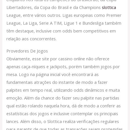
Libertadores, da Copa do Brasil e da Champions
slottica
League, entre vários outros. Ligas europeias como Premier
League, La Liga, Serie A TIM, Ligue 1 e Bundesliga também
têm destaque, inclusive com odds bem competitivos em
relação aos concorrentes.
Provedores De Jogos
Obviamente, esse site por cassino online não oferece
apenas caça-níqueis e jackpots, porém também jogos por
mesa. Logo na página inicial você encontrará as
fundamentais atrações do instante de modo a fazer
palpites em tempo real, utilizando odds dinâmicos e muita
emoção. Além da chance do fazer seu palpite nas partidas
qual estão rolando naquela hora, dá de modo a conferir as
estatísticas dos jogos e inclusive contemplar os principais
lances. Além disso, o Slottica realiza verificações regulares
para garantir de que todas as transações sejam protegidas