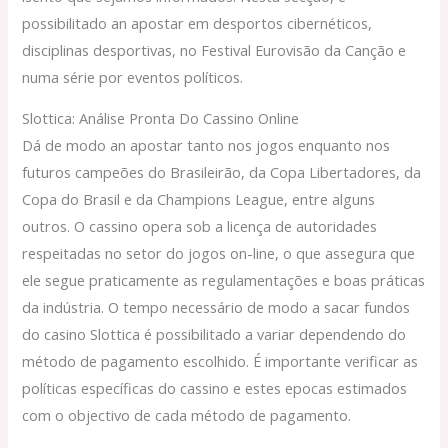
possibilitado an apostar em desportos cibernéticos,
disciplinas desportivas, no Festival Eurovisão da Canção e
numa série por eventos políticos.
Slottica: Análise Pronta Do Cassino Online
Dá de modo an apostar tanto nos jogos enquanto nos
futuros campeões do Brasileirão, da Copa Libertadores, da
Copa do Brasil e da Champions League, entre alguns
outros. O cassino opera sob a licença de autoridades
respeitadas no setor do jogos on-line, o que assegura que
ele segue praticamente as regulamentações e boas práticas
da indústria. O tempo necessário de modo a sacar fundos
do casino Slottica é possibilitado a variar dependendo do
método de pagamento escolhido. É importante verificar as
políticas específicas do cassino e estes epocas estimados
com o objectivo de cada método de pagamento.