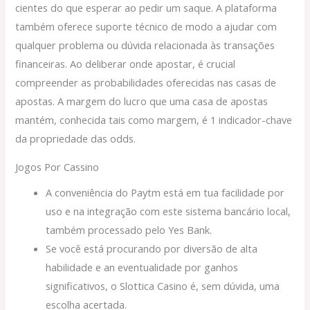
cientes do que esperar ao pedir um saque. A plataforma
também oferece suporte técnico de modo a ajudar com
qualquer problema ou dúvida relacionada às transações
financeiras. Ao deliberar onde apostar, é crucial
compreender as probabilidades oferecidas nas casas de
apostas. A margem do lucro que uma casa de apostas
mantém, conhecida tais como margem, é 1 indicador-chave
da propriedade das odds.
Jogos Por Cassino
A conveniência do Paytm está em tua facilidade por
uso e na integração com este sistema bancário local,
também processado pelo Yes Bank.
Se você está procurando por diversão de alta
habilidade e an eventualidade por ganhos
significativos, o Slottica Casino é, sem dúvida, uma
escolha acertada.