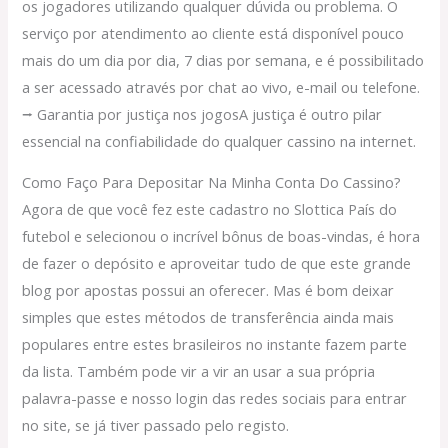
os jogadores utilizando qualquer dúvida ou problema. O
serviço por atendimento ao cliente está disponível pouco
mais do um dia por dia, 7 dias por semana, e é possibilitado
a ser acessado através por chat ao vivo, e-mail ou telefone.
⭢ Garantia por justiça nos jogosA justiça é outro pilar
essencial na confiabilidade do qualquer cassino na internet.
Como Faço Para Depositar Na Minha Conta Do Cassino?
Agora de que você fez este cadastro no Slottica País do
futebol e selecionou o incrível bônus de boas-vindas, é hora
de fazer o depósito e aproveitar tudo de que este grande
blog por apostas possui an oferecer. Mas é bom deixar
simples que estes métodos de transferência ainda mais
populares entre estes brasileiros no instante fazem parte
da lista. Também pode vir a vir an usar a sua própria
palavra-passe e nosso login das redes sociais para entrar
no site, se já tiver passado pelo registo.