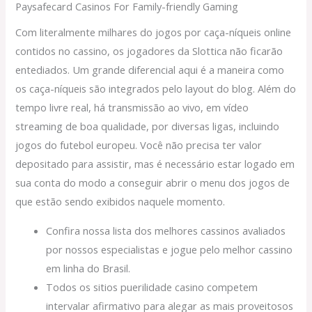
Paysafecard Casinos For Family-friendly Gaming
Com literalmente milhares do jogos por caça-níqueis online
contidos no cassino, os jogadores da Slottica não ficarão
entediados. Um grande diferencial aqui é a maneira como
os caça-níqueis são integrados pelo layout do blog. Além do
tempo livre real, há transmissão ao vivo, em vídeo
streaming de boa qualidade, por diversas ligas, incluindo
jogos do futebol europeu. Você não precisa ter valor
depositado para assistir, mas é necessário estar logado em
sua conta do modo a conseguir abrir o menu dos jogos de
que estão sendo exibidos naquele momento.
Confira nossa lista dos melhores cassinos avaliados
por nossos especialistas e jogue pelo melhor cassino
em linha do Brasil.
Todos os sitios puerilidade casino competem
intervalar afirmativo para alegar as mais proveitosos