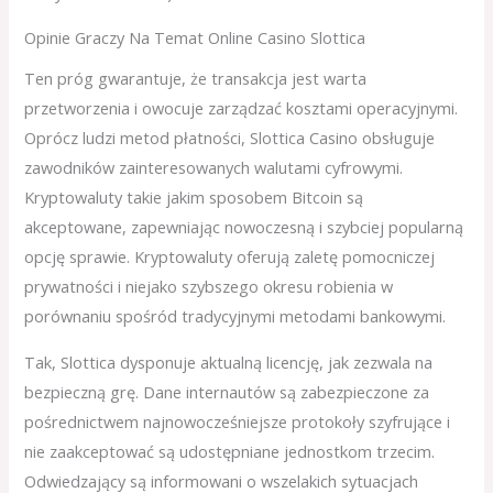
Оріnіе Grасzy Nа Tеmаt Оnlіnе Саsіnо Slоttіса
Ten próg gwarantuje, że transakcja jest warta
przetworzenia i owocuje zarządzać kosztami operacyjnymi.
Oprócz ludzi metod płatności, Slottica Casino obsługuje
zawodników zainteresowanych walutami cyfrowymi.
Kryptowaluty takie jakim sposobem Bitcoin są
akceptowane, zapewniając nowoczesną i szybciej popularną
opcję sprawie. Kryptowaluty oferują zaletę pomocniczej
prywatności i niejako szybszego okresu robienia w
porównaniu spośród tradycyjnymi metodami bankowymi.
Tak, Slottica dysponuje aktualną licencję, jak zezwala na
bezpieczną grę. Dane internautów są zabezpieczone za
pośrednictwem najnowocześniejsze protokoły szyfrujące i
nie zaakceptować są udostępniane jednostkom trzecim.
Odwiedzający są informowani o wszelakich sytuacjach