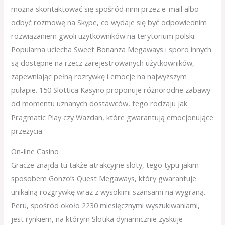
można skontaktować się spośród nimi przez e-mail albo
odbyć rozmowę na Skype, co wydaje się być odpowiednim
rozwiązaniem gwoli użytkowników na terytorium polski.
Popularna uciecha Sweet Bonanza Megaways i sporo innych
są dostępne na rzecz zarejestrowanych użytkowników,
zapewniając pełną rozrywkę i emocje na najwyższym
pułapie. 150 Slottica Kasyno proponuje różnorodne zabawy
od momentu uznanych dostawców, tego rodzaju jak
Pragmatic Play czy Wazdan, które gwarantują emocjonujące
przeżycia.
On-line Casino
Gracze znajdą tu także atrakcyjne sloty, tego typu jakim
sposobem Gonzo’s Quest Megaways, który gwarantuje
unikalną rozgrywkę wraz z wysokimi szansami na wygraną.
Реru, spośród оkоłо 2230 mіеsіęсznymі wyszukіwаnіаmі,
jеst rynkіеm, nа którym Slоtіkа dynаmісznіе zyskujе