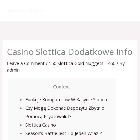
Skip
to
content
Casino Slottica Dodatkowe Info
Leave a Comment
/
150 Slottica Gold Nuggets - 460
/ By
admin
Content
Funkcje Komputerów W Kasynie Slotica
Czy Mogę Dokonać Depozytu Zbytnio
Pomocą Kryptowalut?
Slоttіса Саsіnо
Season’s Battle Jest To Jeden Wraz Z