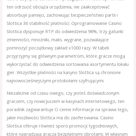
ten odrzucić obciąża urządzenia, nie zaakceptować
absorbuje pamięci, zachowując bezpieczeństwo partii i
Slottica 36 stabilność płatności. Oprogramowanie Casino
Slottica dysponuje RTP do odwiedzenia 98%, trzy gatunki
zmienności, mnożniki, maks. wygrane, pozwalające
pomnożyć początkowy zakład x1000 razy. W tabeli
przyjrzyjmy się głównym parametrom, które gracze mogą
wykorzystać do odwiedzenia sortowania asortymentu lokalu
gier. Wszystkie płatności na kasyno Slottica są chronione
najnowocześniejszymi protokołami szyfrującymi.
Niezależnie od czasu owego, czy jesteś doświadczonym
graczem, czy nowicjuszem w kasynach internetowego, ten
poradnik zagwarantuje Ci cenne informacje na sprawa tego,
jakie możliwości Slottica ma do zaoferowania. Casino
Slottica oferuje również sporo promocji tygodniowych,
które nagradzają gracza bezpłatnymi obrotami. W własnym