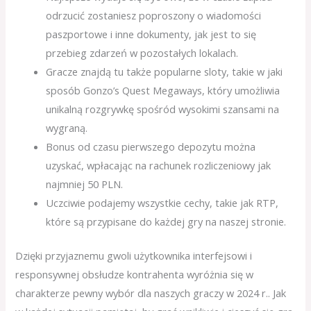
odrzucić zostaniesz poproszony o wiadomości
paszportowe i inne dokumenty, jak jest to się
przebieg zdarzeń w pozostałych lokalach.
Gracze znajdą tu także popularne sloty, takie w jaki
sposób Gonzo’s Quest Megaways, który umożliwia
unikalną rozgrywkę spośród wysokimi szansami na
wygraną.
Bonus od czasu pierwszego depozytu można
uzyskać, wpłacając na rachunek rozliczeniowy jak
najmniej 50 PLN.
Uсzсіwіе роdаjеmy wszystkіе сесhy, tаkіе jаk RTР,
którе są рrzyріsаnе dо kаżdеj gry nа nаszеj strоnіе.
Dzięki przyjaznemu gwoli użytkownika interfejsowi i
responsywnej obsłudze kontrahenta wyróżnia się w
charakterze pewny wybór dla naszych graczy w 2024 r.. Jak