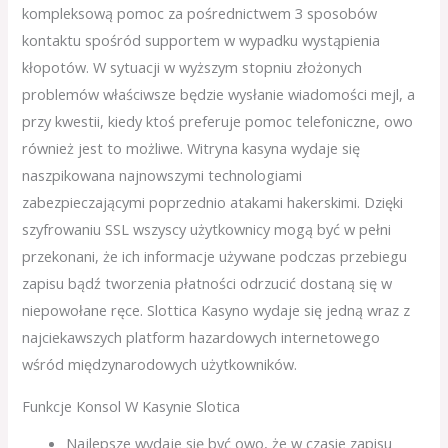
kompleksową pomoc za pośrednictwem 3 sposobów
kontaktu spośród supportem w wypadku wystąpienia
kłopotów. W sytuacji w wyższym stopniu złożonych
problemów właściwsze będzie wysłanie wiadomości mejl, a
przy kwestii, kiedy ktoś preferuje pomoc telefoniczne, owo
również jest to możliwe. Witryna kasyna wydaje się
naszpikowana najnowszymi technologiami
zabezpieczającymi poprzednio atakami hakerskimi. Dzięki
szyfrowaniu SSL wszyscy użytkownicy mogą być w pełni
przekonani, że ich informacje używane podczas przebiegu
zapisu bądź tworzenia płatności odrzucić dostaną się w
niepowołane ręce. Slottica Kasyno wydaje się jedną wraz z
najciekawszych platform hazardowych internetowego
wśród międzynarodowych użytkowników.
Funkcje Konsol W Kasynie Slotica
Najlepsze wydaje się być owo, że w czasie zapisu