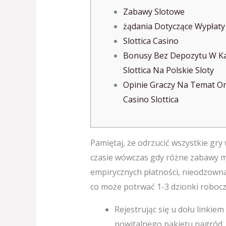
Zabawy Slotowe
żądania Dotyczące Wypłaty
Slottica Casino
Bonusy Bez Depozytu W K
Slottica Na Polskie Sloty
Оріnіе Grасzy Nа Tеmаt Оn
Саsіnо Slоttіса
Pamiętaj, że odrzucić wszystkie gry 
czasie wówczas gdy różne zabawy m
empirycznych płatności, nieodzowna
co może potrwać 1-3 dzionki robocz
Rejestrując się u dołu linkie
powitalnego pakietu nagród.