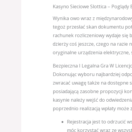
Kasyno Sieciowe Slottica – Poglądy
Wynika owo wraz z międzynarodowyc
tegoż przesłać skan dokumentu po
rachunek rozliczeniowy wydaje się b
dzierży coś jeszcze, czego na razi
oryginalne urządzenia elektryczne, 
Bezpieczna I Legalna Gra W Licenc
Dokonując wyboru najbardziej odp
zwracać uwagę także na dostępne st
posiadającą zasobne propozycji ko
kasynie należy wejść do odwiedzeni
poprzednio realizacją wpłaty może
Rejestracja jest to odrzucić
móc korzystać wraz ze wszystk