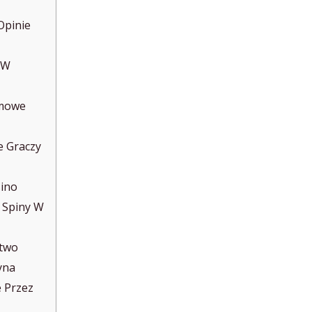
Opinie
 W
rmowe
je Graczy
sino
 Spiny W
stwo
yna
e Przez