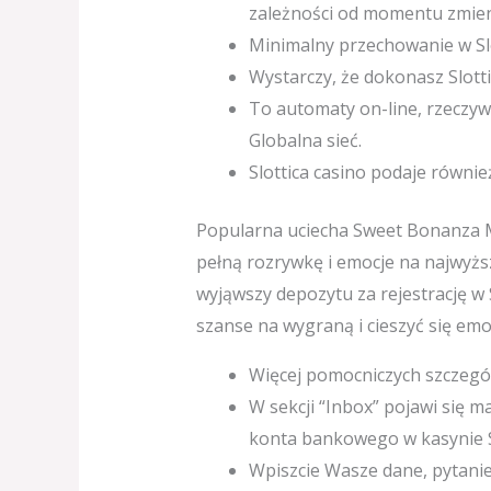
zależności od momentu zmienia
Minimalny przechowanie w Slo
Wystarczy, że dokonasz Slotti
To automaty on-line, rzeczyw
Globalna sieć.
Slottica casino podaje równie
Popularna uciecha Sweet Bonanza M
pełną rozrywkę i emocje na najwyżs
wyjąwszy depozytu za rejestrację w S
szanse na wygraną i cieszyć się emoc
Więcej pomocniczych szczegółó
W sekcji “Inbox” pojawi się m
konta bankowego w kasynie S
Wpіszcіe Wаsze dаne, pуtаnіe