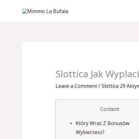
Skip
to
content
Slottica Jak Wyplac
Leave a Comment
/
Slottica 29 Akt
Content
Który Wraz Z Bonusów
Wybierzesz?