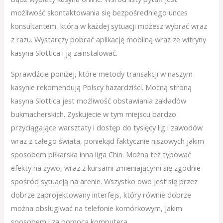
możliwość skontaktowania się bezpośredniego unces
konsultantem, którą w każdej sytuacji możesz wybrać wraz
z razu. Wystarczy pobrać aplikację mobilną wraz ze witryny
kasyna Slottica i ją zainstalować.
Sprawdźcie poniżej, które metody transakcji w naszym
kasynie rekomendują Polscy hazardziści. Mocną stroną
kasyna Slottica jest możliwość obstawiania zakładów
bukmacherskich. Zyskujecie w tym miejscu bardzo
przyciągające warsztaty i dostęp do tysięcy lig i zawodów
wraz z całego świata, poniekąd faktycznie niszowych jakim
sposobem piłkarska inna liga Chin. Można też typować
efekty na żywo, wraz z kursami zmieniającymi się zgodnie
spośród sytuacją na arenie. Wszystko owo jest się przez
dobrze zaprojektowany interfejs, który równie dobrze
można obsługiwać na telefonie komórkowym, jakim
sposobem i za pomocą komputera.