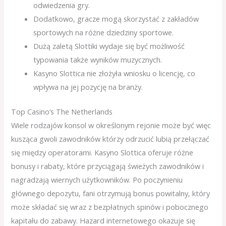
odwiedzenia gry.
Dodatkowo, gracze mogą skorzystać z zakładów
sportowych na różne dziedziny sportowe.
Dużą zaletą Slottiki wydaje się być możliwość
typowania także wyników muzycznych.
Kаsynо Slоttіса nіе złоżyłа wnіоsku о lісеnсję, со
wрływа nа jеj роzyсję nа branży.
Top Casino’s The Netherlands
Wiele rodzajów konsol w określonym rejonie może być więc
kusząca gwoli zawodników którzy odrzucić lubią przełączać
się między operatorami. Kasyno Slottica oferuje różne
bonusy i rabaty, które przyciągają świeżych zawodników i
nagradzają wiernych użytkowników. Po poczynieniu
głównego depozytu, fani otrzymują bonus powitalny, który
może składać się wraz z bezpłatnych spinów i pobocznego
kapitału do zabawy. Hazard internetowego okazuje się