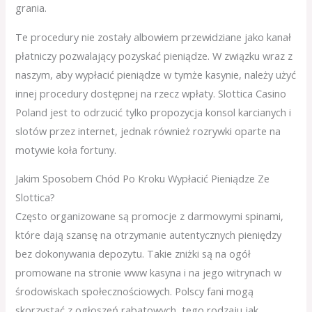
grania.
Te procedury nie zostały albowiem przewidziane jako kanał
płatniczy pozwalający pozyskać pieniądze. W związku wraz z
naszym, aby wypłacić pieniądze w tymże kasynie, należy użyć
innej procedury dostępnej na rzecz wpłaty. Slottica Casino
Poland jest to odrzucić tylko propozycja konsol karcianych i
slotów przez internet, jednak również rozrywki oparte na
motywie koła fortuny.
Jakim Sposobem Chód Po Kroku Wypłacić Pieniądze Ze
Slottica?
Często organizowane są promocje z darmowymi spinami,
które dają szansę na otrzymanie autentycznych pieniędzy
bez dokonywania depozytu. Takie zniżki są na ogół
promowane na stronie www kasyna i na jego witrynach w
środowiskach społecznościowych. Polscy fani mogą
skorzystać z ogłoszeń rabatowych, tego rodzaju jak