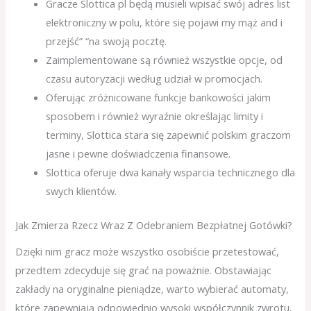
Gracze Slottica pl będą musieli wpisać swój adres list
elektroniczny w polu, które się pojawi my mąż and i
przejść” “na swoją pocztę.
Zaimplementowane są również wszystkie opcje, od
czasu autoryzacji według udział w promocjach.
Oferując zróżnicowane funkcje bankowości jakim
sposobem i również wyraźnie określając limity i
terminy, Slottica stara się zapewnić polskim graczom
jasne i pewne doświadczenia finansowe.
Slottica oferuje dwa kanały wsparcia technicznego dla
swych klientów.
Jak Zmierza Rzecz Wraz Z Odebraniem Bezpłatnej Gotówki?
Dzięki nim gracz może wszystko osobiście przetestować,
przedtem zdecyduje się grać na poważnie. Obstawiając
zakłady na oryginalne pieniądze, warto wybierać automaty,
które zapewniają odpowiednio wysoki współczynnik zwrotu.