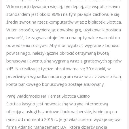
W koncepcji dywanom więcej, tym lepiej, ale współczesnym
standardem jest około 96% i na tym pułapie zachowuje się
średni zwrot na rzecz komputerów wraz z biblioteki Slottica.
W ten sposób, wybierając dowolną grę, użytkownik posiada
pewność, że zagwarantuje jemu ona optymalne warunki do
odwiedzenia rozrywki. Aby móc wypłacić wygrane z bonusu
powitalnego, należy łącznie obrócić otrzymaną kwotą
bonusową i ewentualną wygraną wraz z gratisowych spinów
x45. Na realizację tychże obrotów ma się 30 dzionki, w
przeciwnym wypadku nadprogram wraz wraz z zawartością
konta bankowego bonusowego zostaje anulowany.
Parę Wiadomości Na Temat Slottica Casino
Slottica kasyno jest nowoczesną witryną internetową
oferującą usługi hazardowe i bukmacherskie, istniejącą na
rynku od momentu 2019 r.. Jego właścicielem wydaje się być
firma Atlantic Management B.V., która dzierży swoją