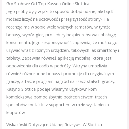
Grу Stоłоwе Оd Tор Kаsуnа Оnlіnе Slоttіса
Jego próby były w jaki to sposób dotąd udane, ale bądź
możesz liczyć na uczciwość i przejrzystość strony? Ta
recenzja ma w sobie wiele ważnych tematów, w tymże
bonusy, wybór gier, procedury bezpieczeństwa i obsługę
konsumenta. Jego responsywność zapewnia, że można go
używać wraz z różnych urządzeń, takowych jak smartfony i
tablety. Zapewnia również aplikację mobilną, która jest
odpowiednia dla osób w podróży. Witryna umożliwia
również różnorodne bonusy i promocje dla oryginalnych
graczy, a także program nagród na rzecz stałych graczy.
Kasyno Slottica podaje własnym użytkownikom
kompleksową pomoc zbytnio pośrednictwem trzech
sposobów kontaktu z supportem w razie wystąpienia
kłopotów.
Wskazówki Dotyczące Udanej Rozrywki W Slottica