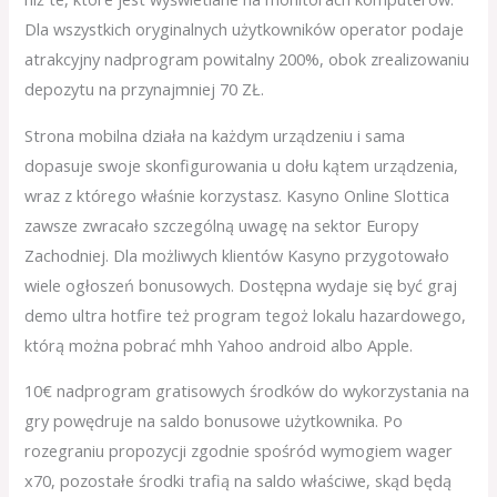
Dla wszystkich oryginalnych użytkowników operator podaje
atrakcyjny nadprogram powitalny 200%, obok zrealizowaniu
depozytu na przynajmniej 70 ZŁ.
Strona mobilna działa na każdym urządzeniu i sama
dopasuje swoje skonfigurowania u dołu kątem urządzenia,
wraz z którego właśnie korzystasz. Kasyno Online Slottica
zawsze zwracało szczególną uwagę na sektor Europy
Zachodniej. Dla możliwych klientów Kasyno przygotowało
wiele ogłoszeń bonusowych. Dostępna wydaje się być graj
demo ultra hotfire też program tegoż lokalu hazardowego,
którą można pobrać mhh Yahoo android albo Apple.
10€ nadprogram gratisowych środków do wykorzystania na
gry powędruje na saldo bonusowe użytkownika. Po
rozegraniu propozycji zgodnie spośród wymogiem wager
x70, pozostałe środki trafią na saldo właściwe, skąd będą