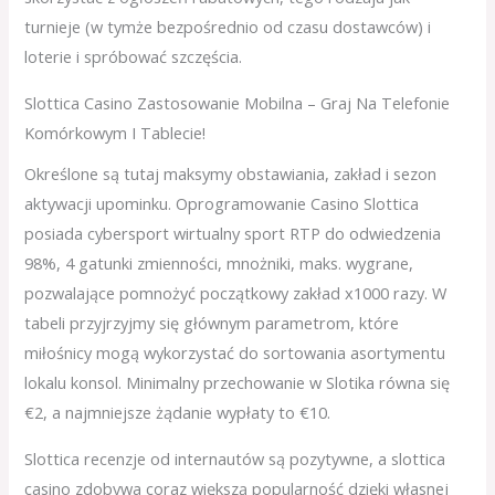
turnieje (w tymże bezpośrednio od czasu dostawców) i
loterie i spróbować szczęścia.
Slottica Casino Zastosowanie Mobilna – Graj Na Telefonie
Komórkowym I Tablecie!
Określone są tutaj maksymy obstawiania, zakład i sezon
aktywacji upominku. Oprogramowanie Casino Slottica
posiada cybersport wirtualny sport RTP do odwiedzenia
98%, 4 gatunki zmienności, mnożniki, maks. wygrane,
pozwalające pomnożyć początkowy zakład x1000 razy. W
tabeli przyjrzyjmy się głównym parametrom, które
miłośnicy mogą wykorzystać do sortowania asortymentu
lokalu konsol. Minimalny przechowanie w Slotika równa się
€2, a najmniejsze żądanie wypłaty to €10.
Slottica recenzje od internautów są pozytywne, a slottica
casino zdobywa coraz większą popularność dzięki własnej