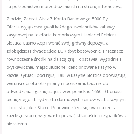
za pośrednictwem przedłożenie ich na stronę internetową.
Złodziej Zabrali Wraz Z Konta Bankowego 5000 Ty…
Oferta wyjątkowa gwoli każdego zwolenników zabawy
kasynowej na telefonie komórkowym i tablecie! Pobierz
Slottica Casino App i wpłać swój główny depozyt, a
zdobędziesz dwadzieścia EUR zbyt bezowocnie. Przeznacz
równoczesne środki na dalszą grę – obstawiaj wygodnie i
błyskawicznie, mając ulubione licencjonowane kasyno w
każdej sytuacji pod ręką. Tak, w kasynie Slottica obowiązują
warunki obrotu otrzymanymi bonusami. Łącznie do
odwiedzenia zgarnięcia jest więc poniekąd 1650 zł bonusu
pieniężnego i trzydziestu darmowych spinów w atrakcyjnym
slocie stu Joker Staxx. Ponownie różni się owo na rzecz
każdego stanu, więc warto poznać kilkanaście przypadków z
niezależna.