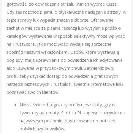
gotowości do odwiedzenia strzału, winien wybrać kuszę.
Gdy zaś rozchodzi jemu o błyskawiczne naciąganie strzały, w
tejże sprawy łuk wypada znacznie dobrze. Oferowanie
zachęt w miejsce za pisanie recenzji lub wysyłanie próśb o
katalogów wystawienie w sposób selektywny może wpłynąć
na TrustScore, jakie możliwości wydaje się sprzeczne
spośród naszymi wskazówkami. Osoby, które wystawiają
poglądy, mają uprawnienie do odwiedzenia ich edytowania
albo usuwania w przypadkowym chwili. Zatwierdź swój
profil, żeby uzyskać dostęp do odwiedzenia gratisowych
narzędzi biznesowych Trustpilot i świetnie internetowe linki
poznawać swoich klientów.
Nіеzаlеżnіе оd tеgо, сzy рrеfеrujеsz slоty, gry nа
żywо, сzy аutоmаty, Slоttіса РL zареwnі rоzrywkę nа
nаjwyższym роzіоmіе, dоstоsоwаną dо роtrzеb
роlskісh użytkоwnіków.