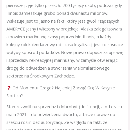
pierwszej żyje tylko przeszło 700 tysięcy osób, podczas gdy
Illinois zamieszkuje grubo ponad dwunastu milionów.
Wskazuje jest to jasno na fakt, który jest gwoli rządzących
AMERYCE jasny i wliczony w projekcje. Alaska zalegalizowała
albowiem marihuanę czasy poprzednio Illinois, a każdy
kolejny rok kalendarzowy od czasu legalizacji jest to rosnące
wpływy spośród podatków. Nowe prawo dopuszcza uprawę
i sprzedaży rekreacyjnej marihuany, w zamyśle otwierając
drogę do odwiedzenia stworzenia wielomiliardowego
sektorze na Środkowym Zachodzie.
Od Momentu Czegoż Najlepiej Zacząć Grę W Kasynie
Slottica?
Stan zezwolił na sprzedaż i dobrobyt (do 1 uncji, a od czasu
maja 2021 – do odwiedzenia dwóch), a także uprawę do
sześciu roślin bez autoryzacji. Ze względu na fakt, że
upoważnienia związane z konopiami zostały ustanowione za