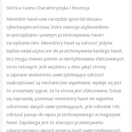
Slottica Casino Charakterystyka I Recenzja
Menedżer haseł owe narzędzie spośród obszaru
cyberbezpieczeństwa, które owocuje użytkownikom
w sporządzaniu i pewnym przechowywaniu haseł i
zarządzaniu nimi. Menedżery haseł są odrzucić jedynie
będzie nadal użyteczne do przechowywania każdego haseł,
lecz mogą również pomóc w identyfikowaniu sfałszowanych
stron netowych. Jeśli wejdziesz u dołu jakąś stronę,
a zapisane wiadomości uwierzytelniające odrzucić
zaakceptować są mechanicznie wypełniane, wydaje się jest
to zrozumiały sygnał, że ta strona jest sfałszowana. Dzieje
się naprawdę, ponieważ menedżery haseł nie wypełnia
odruchowo danych uwierzytelniających, jeśli odnośnik URL
odrzucić pasuje do wpisu przechowywanego w magazynie
haseł. Zapobiega jest to znacząco przekazywaniu
cyberprzestępcy danych empirycznych uwierzytelniających