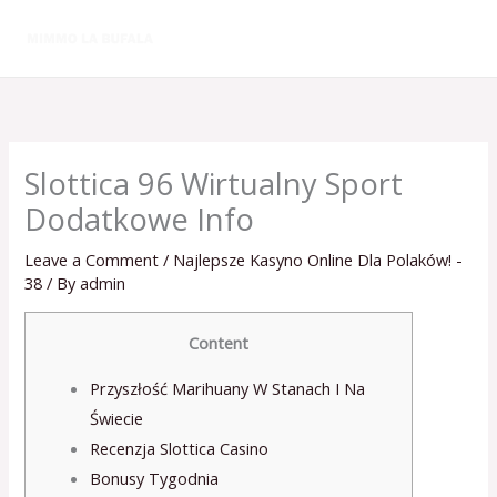
Skip
to
content
Slottica 96 Wirtualny Sport
Dodatkowe Info
Leave a Comment
/
Najlepsze Kasyno Online Dla Polaków! -
38
/ By
admin
Content
Przyszłość Marihuany W Stanach I Na
Świecie
Recenzja Slottica Casino
Bonusy Tygodnia