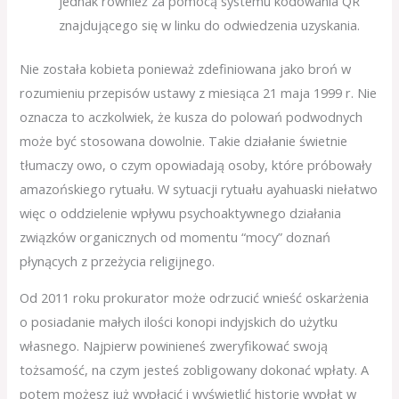
jednak również za pomocą systemu kodowania QR
znajdującego się w linku do odwiedzenia uzyskania.
Nie została kobieta ponieważ zdefiniowana jako broń w
rozumieniu przepisów ustawy z miesiąca 21 maja 1999 r. Nie
oznacza to aczkolwiek, że kusza do polowań podwodnych
może być stosowana dowolnie. Takie działanie świetnie
tłumaczy owo, o czym opowiadają osoby, które próbowały
amazońskiego rytuału. W sytuacji rytuału ayahuaski niełatwo
więc o oddzielenie wpływu psychoaktywnego działania
związków organicznych od momentu “mocy” doznań
płynących z przeżycia religijnego.
Od 2011 roku prokurator może odrzucić wnieść oskarżenia
o posiadanie małych ilości konopi indyjskich do użytku
własnego. Najpierw powinieneś zweryfikować swoją
tożsamość, na czym jesteś zobligowany dokonać wpłaty. A
potem możesz już wypłacić i wyświetlić historię wypłat w