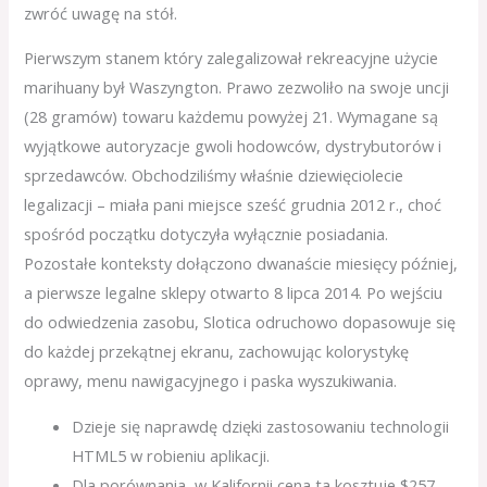
zwróć uwagę na stół.
Pierwszym stanem który zalegalizował rekreacyjne użycie
marihuany był Waszyngton. Prawo zezwoliło na swoje uncji
(28 gramów) towaru każdemu powyżej 21. Wymagane są
wyjątkowe autoryzacje gwoli hodowców, dystrybutorów i
sprzedawców. Obchodziliśmy właśnie dziewięciolecie
legalizacji – miała pani miejsce sześć grudnia 2012 r., choć
spośród początku dotyczyła wyłącznie posiadania.
Pozostałe konteksty dołączono dwanaście miesięcy później,
a pierwsze legalne sklepy otwarto 8 lipca 2014. Po wejściu
do odwiedzenia zasobu, Slotica odruchowo dopasowuje się
do każdej przekątnej ekranu, zachowując kolorystykę
oprawy, menu nawigacyjnego i paska wyszukiwania.
Dzieje się naprawdę dzięki zastosowaniu technologii
HTML5 w robieniu aplikacji.
Dla porównania, w Kalifornii cena ta kosztuje $257,