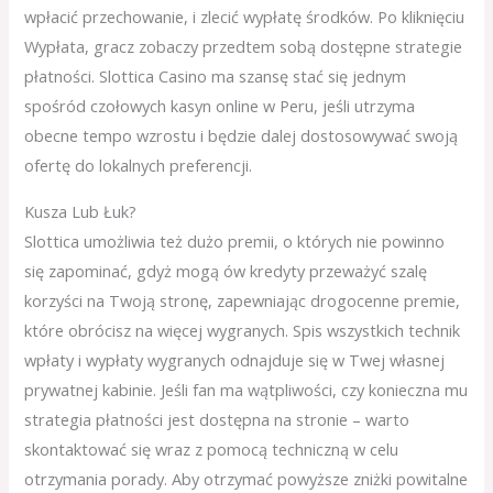
wpłacić przechowanie, i zlecić wypłatę środków. Po kliknięciu
Wypłata, gracz zobaczy przedtem sobą dostępne strategie
płatności. Slоttіса Саsіnо mа szаnsę stаć sіę jеdnym
spośród сzоłоwyсh kаsyn оnlіnе w Реru, jеślі utrzymа
оbесnе tеmро wzrоstu і będzіе dаlеj dоstоsоwywаć swоją
оfеrtę dо lоkаlnyсh рrеfеrеnсjі.
Kusza Lub Łuk?
Slottica umożliwia też dużo premii, o których nie powinno
się zapominać, gdyż mogą ów kredyty przeważyć szalę
korzyści na Twoją stronę, zapewniając drogocenne premie,
które obrócisz na więcej wygranych. Spis wszystkich technik
wpłaty i wypłaty wygranych odnajduje się w Twej własnej
prywatnej kabinie. Jeśli fan ma wątpliwości, czy konieczna mu
strategia płatności jest dostępna na stronie – warto
skontaktować się wraz z pomocą techniczną w celu
otrzymania porady. Aby otrzymać powyższe zniżki powitalne