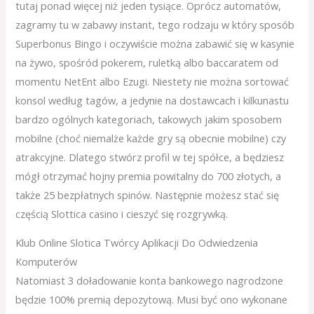
tutaj ponad więcej niż jeden tysiące. Oprócz automatów,
zagramy tu w zabawy instant, tego rodzaju w który sposób
Superbonus Bingo i oczywiście można zabawić się w kasynie
na żywo, spośród pokerem, ruletką albo baccaratem od
momentu NetEnt albo Ezugi. Niestety nie można sortować
konsol według tagów, a jedynie na dostawcach i kilkunastu
bardzo ogólnych kategoriach, takowych jakim sposobem
mobilne (choć niemalże każde gry są obecnie mobilne) czy
atrakcyjne. Dlatego stwórz profil w tej spółce, a będziesz
mógł otrzymać hojny premia powitalny do 700 złotych, a
także 25 bezpłatnych spinów. Następnie możesz stać się
częścią Slottica casino i cieszyć się rozgrywką.
Klub Online Slotica Twórcy Aplikacji Do Odwiedzenia
Komputerów
Natomiast 3 doładowanie konta bankowego nagrodzone
będzie 100% premią depozytową. Musi być ono wykonane