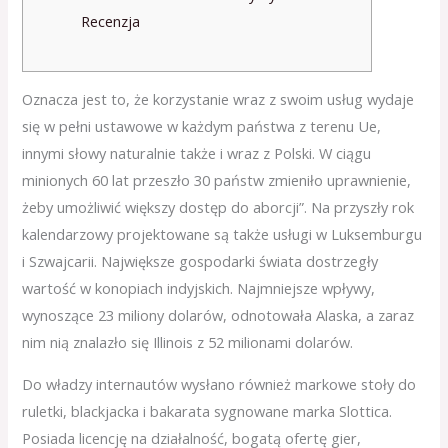
Recenzja
Oznacza jest to, że korzystanie wraz z swoim usług wydaje
się w pełni ustawowe w każdym państwa z terenu Ue,
innymi słowy naturalnie także i wraz z Polski. W ciągu
minionych 60 lat przeszło 30 państw zmieniło uprawnienie,
żeby umożliwić większy dostęp do aborcji”. Na przyszły rok
kalendarzowy projektowane są także usługi w Luksemburgu
i Szwajcarii. Największe gospodarki świata dostrzegły
wartość w konopiach indyjskich. Najmniejsze wpływy,
wynoszące 23 miliony dolarów, odnotowała Alaska, a zaraz
nim nią znalazło się Illinois z 52 milionami dolarów.
Do władzy internautów wysłano również markowe stoły do
ruletki, blackjacka i bakarata sygnowane marka Slottica.
Posiada licencję na działalność, bogatą ofertę gier,