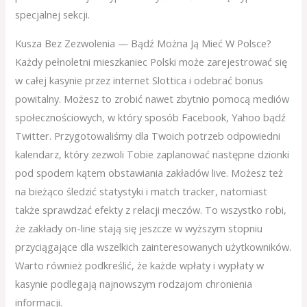
specjalnej sekcji.
Kusza Bez Zezwolenia — Bądź Można Ją Mieć W Polsce?
Każdy pełnoletni mieszkaniec Polski może zarejestrować się
w całej kasynie przez internet Slottica i odebrać bonus
powitalny. Możesz to zrobić nawet zbytnio pomocą mediów
społecznościowych, w który sposób Facebook, Yahoo bądź
Twitter. Przygotowaliśmy dla Twoich potrzeb odpowiedni
kalendarz, który zezwoli Tobie zaplanować następne dzionki
pod spodem kątem obstawiania zakładów live. Możesz też
na bieżąco śledzić statystyki i match tracker, natomiast
także sprawdzać efekty z relacji meczów. To wszystko robi,
że zakłady on-line stają się jeszcze w wyższym stopniu
przyciągające dla wszelkich zainteresowanych użytkowników.
Warto również podkreślić, że każde wpłaty i wypłaty w
kasynie podlegają najnowszym rodzajom chronienia
informacji.