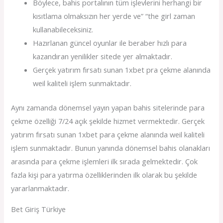
Böylece, bahis portalının tüm işlevlerini herhangi bir
kısıtlama olmaksızın her yerde ve” “the girl zaman
kullanabileceksiniz.
Hazırlanan güncel oyunlar ile beraber hızlı para
kazandıran yenilikler sitede yer almaktadır.
Gerçek yatırım fırsatı sunan 1xbet pra çekme alanında
weil kaliteli işlem sunmaktadır.
Aynı zamanda dönemsel yayın yapan bahis sitelerinde para
çekme özelliği 7/24 açık şekilde hizmet vermektedir. Gerçek
yatırım fırsatı sunan 1xbet para çekme alanında weil kaliteli
işlem sunmaktadır. Bunun yanında dönemsel bahis olanakları
arasında para çekme işlemleri ilk sırada gelmektedir. Çok
fazla kişi para yatırma özelliklerinden ilk olarak bu şekilde
yararlanmaktadır.
Bet Giriş Türkiye