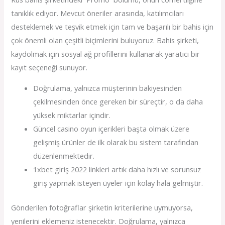
tanıklık ediyor. Mevcut öneriler arasında, katılımcıları
desteklemek ve teşvik etmek için tam ve başarılı bir bahis için
çok önemli olan çeşitli biçimlerini buluyoruz. Bahis şirketi,
kaydolmak için sosyal ağ profillerini kullanarak yaratıcı bir
kayıt seçeneği sunuyor.
Doğrulama, yalnızca müşterinin bakiyesinden
çekilmesinden önce gereken bir süreçtir, o da daha
yüksek miktarlar içindir.
Güncel casino oyun içerikleri başta olmak üzere
gelişmiş ürünler de ilk olarak bu sistem tarafından
düzenlenmektedir.
1xbet giriş 2022 linkleri artık daha hızlı ve sorunsuz
giriş yapmak isteyen üyeler için kolay hala gelmiştir.
Gönderilen fotoğraflar şirketin kriterilerine uymuyorsa,
yenilerini eklemeniz istenecektir. Doğrulama, yalnızca