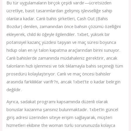
Bu tür uygulamaların birçok çeşidi vardır—ücretsizden
ücretliye, basit tasarımlardan gelişmiş işlevselliğe sahip
olanlara kadar. Canlı bahis şirketleri, Cash Out (Bahis
Bozdur) denilen, zamanından önce bahsin çözümü özelliğini
ekleyerek, child iki öğeyle ilgilendiler. 1xbet, yüksek bir
potansiyel kazanç yüzdesi taşıyan ve maç süresi boyunca
hidup olan en iyi talon kapatma araçlarından birini sunuyor.
Canlı bahislerde zamanında müdahaleniz gerektirir, ancak
talonların hızlı işlenmesi ve tek tıklamayla bahis seçeneği tüm
prosedürü kolaylaştırıyor. Canlı ve maç öncesi bahisler
arasında farklılıklar varifr?n, ancak 1xbet’te o kadar belirgin
değildir.
Ayrıca, sadakat programı kapsamında düzenli olarak
bonuslar kazanma şansınız bulunmaktadır. 1xbet’in güncel
giriş adresi üzerinden siteye erişim sağlayarak, müşteri
hizmetleri ekibine the woman türlü sorununuzda kolayca