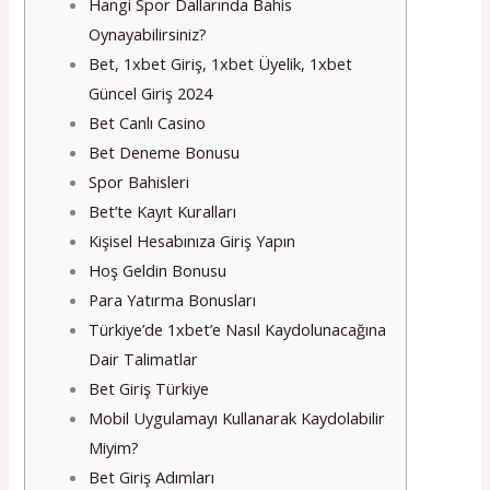
Hangi Spor Dallarında Bahis
Oynayabilirsiniz?
Bet, 1xbet Giriş, 1xbet Üyelik, 1xbet
Güncel Giriş 2024
Bet Canlı Casino
Bet Deneme Bonusu
Spor Bahisleri
Bet’te Kayıt Kuralları
Kişisel Hesabınıza Giriş Yapın
Hoş Geldin Bonusu
Para Yatırma Bonusları
Türkiye’de 1xbet’e Nasıl Kaydolunacağına
Dair Talimatlar
Bet Giriş Türkiye
Mobil Uygulamayı Kullanarak Kaydolabilir
Miyim?
Bet Giriş Adımları