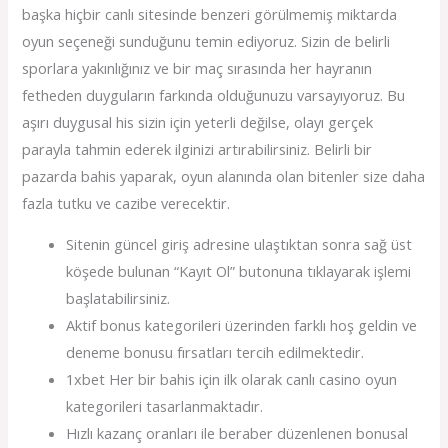
başka hiçbir canlı sitesinde benzeri görülmemiş miktarda
oyun seçeneği sunduğunu temin ediyoruz. Sizin de belirli
sporlara yakınlığınız ve bir maç sırasında her hayranın
fetheden duyguların farkında olduğunuzu varsayıyoruz. Bu
aşırı duygusal his sizin için yeterli değilse, olayı gerçek
parayla tahmin ederek ilginizi artırabilirsiniz. Belirli bir
pazarda bahis yaparak, oyun alanında olan bitenler size daha
fazla tutku ve cazibe verecektir.
Sitenin güncel giriş adresine ulaştıktan sonra sağ üst
köşede bulunan “Kayıt Ol” butonuna tıklayarak işlemi
başlatabilirsiniz.
Aktif bonus kategorileri üzerinden farklı hoş geldin ve
deneme bonusu fırsatları tercih edilmektedir.
1xbet Her bir bahis için ilk olarak canlı casino oyun
kategorileri tasarlanmaktadır.
Hızlı kazanç oranları ile beraber düzenlenen bonusal