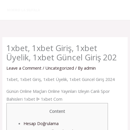
Skip
to
content
1xbet, 1xbet Giriş, 1xbet
Üyelik, 1xbet Güncel Giriş 202
Leave a Comment
/
Uncategorized
/ By
admin
1xbet, 1xbet Giriş, 1xbet Üyelik, 1xbet Güncel Giriş 2024
Günün Online Maçları Online Yayınları Izleyin Canlı Spor
Bahisleri 1xbet ᐉ 1xbet Com
Content
Hesap Doğrulama