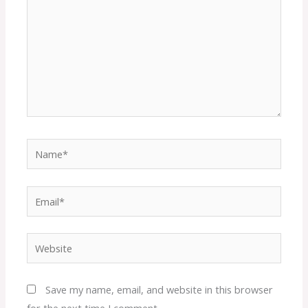
Name*
Email*
Website
Save my name, email, and website in this browser
for the next time I comment.