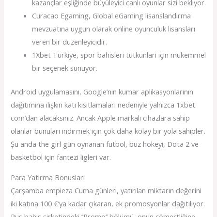
kazançlar eşliğinde büyüleyici canlı oyunlar sizi bekliyor.
Curacao Egaming, Global eGaming lisanslandırma
mevzuatına uygun olarak online oyunculuk lisansları
veren bir düzenleyicidir.
1Xbet Türkiye, spor bahisleri tutkunları için mükemmel
bir seçenek sunuyor.
Android uygulamasını, Google’nin kumar aplikasyonlarının
dağıtımına ilişkin katı kısıtlamaları nedeniyle yalnızca 1xbet.
com’dan alacaksınız. Ancak Apple markalı cihazlara sahip
olanlar bunuları indirmek için çok daha kolay bir yola sahipler.
Şu anda the girl gün oynanan futbol, buz hokeyi, Dota 2 ve
basketbol için fantezi ligleri var.
Para Yatırma Bonusları
Çarşamba empieza Cuma günleri, yatırılan miktarın değerini
iki katına 100 €’ya kadar çıkaran, ek promosyonlar dağıtılıyor.
Rus bahis şirketindeki ’’Promo’’ bölümü, onun cömertliğine