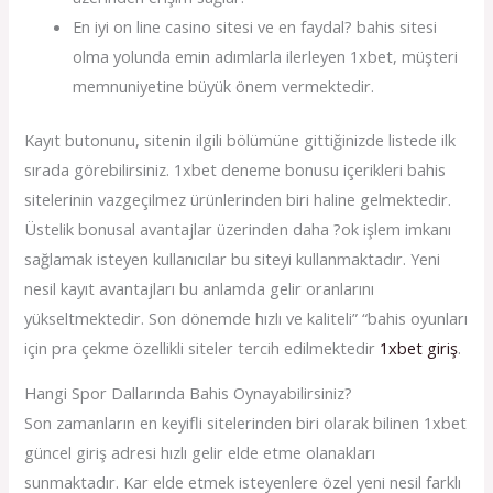
En iyi on line casino sitesi ve en faydal? bahis sitesi
olma yolunda emin adımlarla ilerleyen 1xbet, müşteri
memnuniyetine büyük önem vermektedir.
Kayıt butonunu, sitenin ilgili bölümüne gittiğinizde listede ilk
sırada görebilirsiniz. 1xbet deneme bonusu içerikleri bahis
sitelerinin vazgeçilmez ürünlerinden biri haline gelmektedir.
Üstelik bonusal avantajlar üzerinden daha ?ok işlem imkanı
sağlamak isteyen kullanıcılar bu siteyi kullanmaktadır. Yeni
nesil kayıt avantajları bu anlamda gelir oranlarını
yükseltmektedir. Son dönemde hızlı ve kaliteli” “bahis oyunları
için pra çekme özellikli siteler tercih edilmektedir
1xbet giriş
.
Hangi Spor Dallarında Bahis Oynayabilirsiniz?
Son zamanların en keyifli sitelerinden biri olarak bilinen 1xbet
güncel giriş adresi hızlı gelir elde etme olanakları
sunmaktadır. Kar elde etmek isteyenlere özel yeni nesil farklı