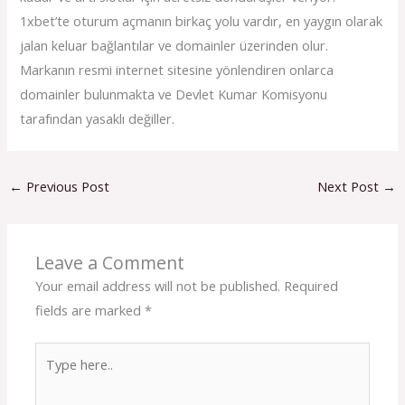
1xbet’te oturum açmanın birkaç yolu vardır, en yaygın olarak
jalan keluar bağlantılar ve domainler üzerinden olur.
Markanın resmi internet sitesine yönlendiren onlarca
domainler bulunmakta ve Devlet Kumar Komisyonu
tarafından yasaklı değiller.
←
Previous Post
Next Post
→
Leave a Comment
Your email address will not be published.
Required
fields are marked
*
Type
here..