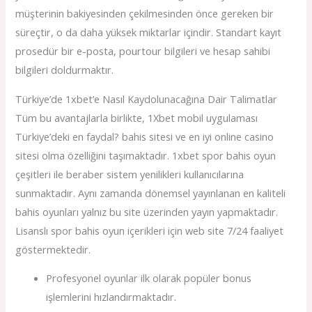
müşterinin bakiyesinden çekilmesinden önce gereken bir
süreçtir, o da daha yüksek miktarlar içindir. Standart kayıt
prosedür bir e-posta, pourtour bilgileri ve hesap sahibi
bilgileri doldurmaktır.
Türkiye’de 1xbet’e Nasıl Kaydolunacağına Dair Talimatlar
Tüm bu avantajlarla birlikte, 1Xbet mobil uygulaması
Türkiye’deki en faydal? bahis sitesi ve en iyi online casino
sitesi olma özelliğini taşımaktadır. 1xbet spor bahis oyun
çeşitleri ile beraber sistem yenilikleri kullanıcılarına
sunmaktadır. Aynı zamanda dönemsel yayınlanan en kaliteli
bahis oyunları yalnız bu site üzerinden yayın yapmaktadır.
Lisanslı spor bahis oyun içerikleri için web site 7/24 faaliyet
göstermektedir.
Profesyonel oyunlar ilk olarak popüler bonus
işlemlerini hızlandırmaktadır.