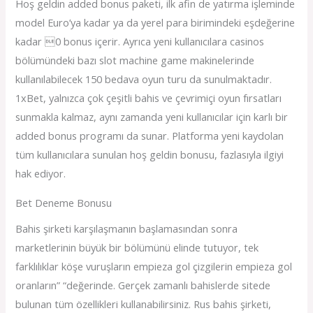
Hoş geldin added bonus paketi, ilk afin de yatırma işleminde
model Euro’ya kadar ya da yerel para birimindeki eşdeğerine
kadar 0 bonus içerir. Ayrıca yeni kullanıcılara casinos
bölümündeki bazı slot machine game makinelerinde
kullanılabilecek 150 bedava oyun turu da sunulmaktadır.
1xBet, yalnızca çok çeşitli bahis ve çevrimiçi oyun fırsatları
sunmakla kalmaz, aynı zamanda yeni kullanıcılar için karlı bir
added bonus programı da sunar. Platforma yeni kaydolan
tüm kullanıcılara sunulan hoş geldin bonusu, fazlasıyla ilgiyi
hak ediyor.
Bet Deneme Bonusu
Bahis şirketi karşılaşmanın başlamasından sonra
marketlerinin büyük bir bölümünü elinde tutuyor, tek
farklılıklar köşe vuruşların empieza gol çizgilerin empieza gol
oranların” “değerinde. Gerçek zamanlı bahislerde sitede
bulunan tüm özellikleri kullanabilirsiniz. Rus bahis şirketi,