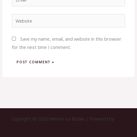
Website
Save my name, email, and website in this browser
for the next time I comment.
Copyright © 2026 Mimmo La Bufala | Powered by
Astra
WordPress Theme