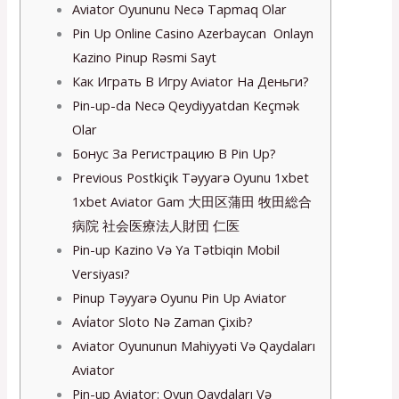
Aviator Oyununu Necə Tapmaq Olar
Pin Up Online Casino Azerbaycan ️ Onlayn
Kazino Pinup Rəsmi Sayt
Как Играть В Игру Aviator На Деньги?
Pin-up-da Necə Qeydiyyatdan Keçmək
Olar
Бонус За Регистрацию В Pin Up?
Previous Postkiçik Təyyarə Oyunu 1xbet
1xbet Aviator Gam 大田区蒲田 牧田総合
病院 社会医療法人財団 仁医
Pin-up Kazino Və Ya Tətbiqin Mobil
Versiyası?
Pinup Təyyarə Oyunu Pin Up Aviator
Avi̇ator Sloto Nə Zaman Çixib?
Aviator Oyununun Mahiyyəti Və Qaydaları
Aviator
Pin-up Aviator: Oyun Qaydaları Və