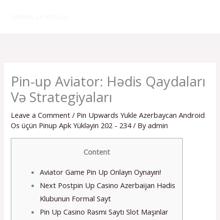
Skip
to
content
Pin-up Aviator: Hədis Qaydaları
Və Strategiyaları
Leave a Comment
/
Pin Upwards Yukle Azerbaycan Android
Os üçün Pinup Apk Yükləyin 202 - 234
/ By
admin
Content
Aviator Game Pin Up Onlayn Oynayın!
Next Postpin Up Casino Azerbaijan Hədis
Klubunun Formal Sayt
Pin Up Casino Rəsmi Saytı Slot Maşınlar