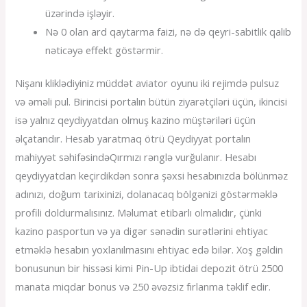
üzərində işləyir.
Nə 0 olan ard qaytarma faizi, nə də qeyri-sabitlik qalib
nəticəyə effekt göstərmir.
Nişanı kliklədiyiniz müddət aviator oyunu iki rejimdə pulsuz
və əməli pul. Birincisi portalın bütün ziyarətçiləri üçün, ikincisi
isə yalnız qeydiyyatdan olmuş kazino müştəriləri üçün
əlçatandır. Hesab yaratmaq ötrü Qeydiyyat portalın
mahiyyət səhifəsindəQırmızı rənglə vurğulanır. Hesabı
qeydiyyatdan keçirdikdən sonra şəxsi hesabınızda bölünməz
adınızı, doğum tarixinizi, dolanacaq bölgənizi göstərməklə
profili doldurmalısınız. Məlumat etibarlı olmalıdır, çünki
kazino pasportun və ya digər sənədin surətlərini ehtiyac
etməklə hesabın yoxlanılmasını ehtiyac edə bilər. Xoş gəldin
bonusunun bir hissəsi kimi Pin-Up ibtidai depozit ötrü 2500
manata miqdar bonus və 250 əvəzsiz fırlanma təklif edir.