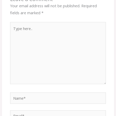
Your email address will not be published.
Required
fields are marked
*
Type
here..
Name*
Email*