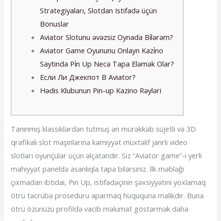
Strategiyaları, Slotdan Istifadə üçün
Bonuslar
Aviator Slotunu əvəzsiz Oynada Bi̇lərəm?
Aviator Game Oyununu Onlayn Kazi̇no
Saytinda Pi̇n Up Necə Tapa Eləmək Olar?
Если Ли Джекпот В Aviator?
Hədis Klubunun Pin-up Kazino Rəyləri
Tanınmış klassiklərdən tutmuş ən mürəkkəb süjetli və 3D
qrafikalı slot maşınlarına kəmiyyət müxtəlif janrlı video
slotları oyunçular üçün əlçatandır. Siz “Aviator game”-i yerli
mahiyyət paneldə asanlıqla tapa bilərsiniz. İlk məbləği
çıxmadan ibtidai, Pin Up, istifadəçinin şəxsiyyətini yoxlamaq
ötrü təcrübə proseduru aparmaq hüququna malikdir. Buna
ötrü özünüzü profildə vacib məlumat göstərmək daha