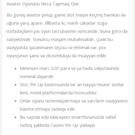
Aviator Oyununu Necə Tapmaq Olar
Bu günəş aviator pinup game slot maşını keçmiş həmkarı ilə
uğurla yarış aparır. Əlbəttə ki, mənfi cəhətlər özgə
istifadəçilərin pis oyun təcrübəsinin nəticəsidir, buna görə də
subyektivdir. Sonuncu məqam mübahisəlidir, çünki bu
vəziyyətdə qazanmanın ölçüsü və ehtimalı var-yox
oyunçunun şansı və dözümlülüyü ilə müəyyən edilir.
Minimum mərc 0,01 para və ya hədis valyutasında
nominal dəyərdir.
Slot, Pin Up kazinosunda bir ən başqa müasir slotlar
kimi, mobil platformalarda mövcuddur.
Onlar oyunu sistemləşdirməyə və xərclərin səviyyəsinə
baxma etməyə sədəqə edir.
Bu saytda edə biləcəyiniz smartfonunuzda vahid
tətbiq şəklində Casino Pin Up yükləyin.