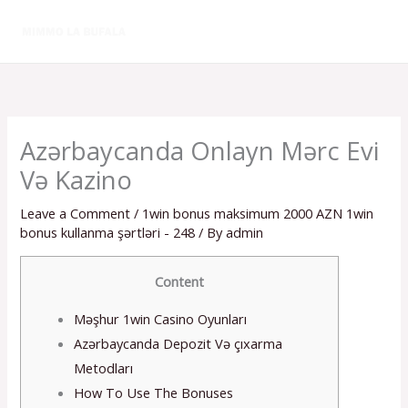
Skip
to
content
Azərbaycanda Onlayn Mərc Evi
Və Kazino
Leave a Comment
/
1win bonus maksimum 2000 AZN 1win
bonus kullanma şərtləri - 248
/ By
admin
Content
Məşhur 1win Casino Oyunları
Azərbaycanda Depozit Və çıxarma
Metodları
How To Use The Bonuses