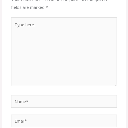
fields are marked
*
Type
here..
Name*
Email*