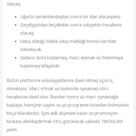
olacaq.
Uğurla tamamlandıqdan sonra bir elan alacaqsınız.
Qeydiyyatdan keçdikdən sonra subyektiv hesabınız
olacaq.
Uduş olduğu halda uduş məbləği bonus kartdan
ödəniləcək.
Sadəcə slota başlamaq, mərc eləmək və fırlanmaya
başlamaq kifayətdir.
Bütün platforma xüsusiyyətlərinə daxil olmaq üçün iç
olmalısınız. Mərc etmək və kazinoda oynamaq ötrü
hesabınıza daxil olun. Bundan sonra siz mərc oynamağa
başlaya, həmçinin saytın və ya proqramın istənilən bölməsinə
keçə biləcəksiniz. Eyni adlı düyməni basın və promosyon
kodunu aktivləşdirmək ötrü görünəcək sahədə 1WONLMX
yazın.