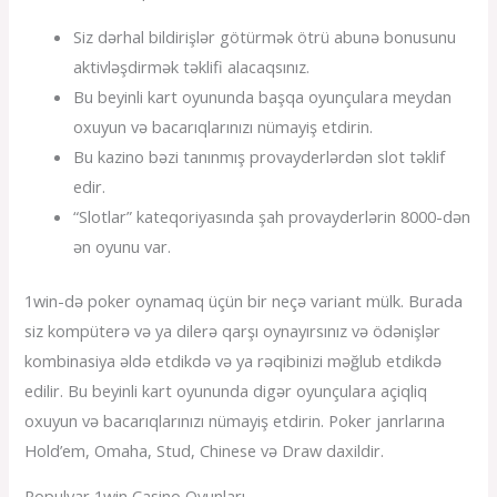
Siz dərhal bildirişlər götürmək ötrü abunə bonusunu
aktivləşdirmək təklifi alacaqsınız.
Bu beyinli kart oyununda başqa oyunçulara meydan
oxuyun və bacarıqlarınızı nümayiş etdirin.
Bu kazino bəzi tanınmış provayderlərdən slot təklif
edir.
“Slotlar” kateqoriyasında şah provayderlərin 8000-dən
ən oyunu var.
1win-də poker oynamaq üçün bir neçə variant mülk. Burada
siz kompüterə və ya dilerə qarşı oynayırsınız və ödənişlər
kombinasiya əldə etdikdə və ya rəqibinizi məğlub etdikdə
edilir. Bu beyinli kart oyununda digər oyunçulara açiqliq
oxuyun və bacarıqlarınızı nümayiş etdirin. Poker janrlarına
Hold’em, Omaha, Stud, Chinese və Draw daxildir.
Populyar 1win Casino Oyunları