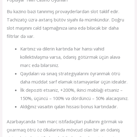
Bu kazino bəzi tanınmış provayderlərdən slot təklif edir.
Təchizatçı üzrə axtarış bütöv siyahı ilə mümkündür. Doğru
slot maşınını cəld tapmağınıza ianə edə biləcək bir daha
filtrlər də var.
Kartınız və dilerin kartında hər hansı vahid
kollektivləşmə varsa, ödəniş götürmək üçün əlavə
mərc edə bilərsiniz.
Qaydaları və sınaq strategiyalarını öyrənmək ötrü
daha müddət sərf eləmək istəməyənlər üçün idealdır.
İlk depoziti etsəniz, +200%, ikinci məbləği etsəniz –
150%, üçüncü – 100% və dördüncü – 50% alacaqsınız.
Aldığınız vəsaitin qalan hissəsi bonus kartındadır.
Azərbaycanda 1win mərc istifadəçiləri pullarını görmək və
çıxarmaq ötrü öz ölkələrində mövcud olan bir ən ödəniş