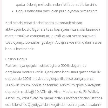
qədər ödəniş metodlarından istifadə edə bilərsiniz.
Bonus balansına daxil olan pulla oynaya bilməzsiniz.
Kod hesabı yaratdıqdan sonra avtomatik olaraq
aktivləşdiriləcək. Əgər siz təzə başlayansınızsa, sizi kazinoda
mərc etmək və oynamaq üçün izafi vəsait verən səxavətli
təzə oyunçu bonusları gözləyir. Aldığınız vəsaitin qalan hissəsi
bonus kartındadır.
Casino Bonus
Platformaya qoşulan istifadəçilərə 500% dəyərində
qarşılama bonusu verilir. Qarşılama bonusunu qazananlar ilk
depozitdə 200%, növbəti üç depozitdə isə parça-parça
300%-lik ümumi bonus qazanırlar. Minimum qoya biləcəyiniz
depozitin məbləği 10 AZN-dir. Visa, Mastercard, FK Wallet,
AstroPay, kriptovalyuta qədər ödəniş metodlarından istifadə
edə bilərsiniz. Qeydiyyatdan keçdikdən sonra şəxsi hesabınız