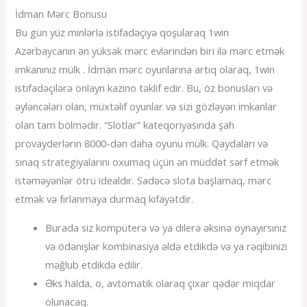
İdman Mərc Bonusu
Bu gün yüz minlərlə istifadəçiyə qoşularaq 1win
Azərbaycanın ən yüksək mərc evlərindən biri ilə mərc etmək
imkanınız mülk . İdman mərc oyunlarına artıq olaraq, 1win
istifadəçilərə onlayn kazino təklif edir. Bu, öz bonusları və
əyləncələri olan, müxtəlif oyunlar və sizi gözləyən imkanlar
olan tam bölmədir. “Slotlar” kateqoriyasında şah
provayderlərin 8000-dən daha oyunu mülk. Qaydaları və
sınaq strategiyalarını oxumaq üçün ən müddət sərf etmək
istəməyənlər ötrü idealdır. Sadəcə slota başlamaq, mərc
etmək və fırlanmaya durmaq kifayətdir.
Burada siz kompüterə və ya dilerə əksinə oynayırsınız
və ödənişlər kombinasiya əldə etdikdə və ya rəqibinizi
məğlub etdikdə edilir.
Əks halda, o, avtomatik olaraq çixar qədər miqdar
olunacaq.