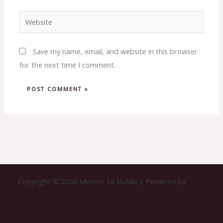
Website
Save my name, email, and website in this browser
for the next time I comment.
Copyright © 2026 Mimmo La Bufala | Powered by
Astra
WordPress Theme