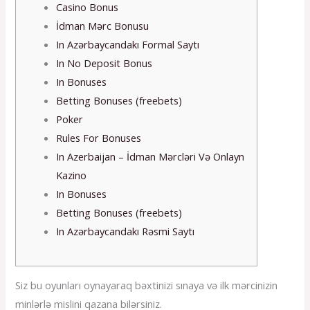
Casino Bonus
İdman Mərc Bonusu
In Azərbaycandakı Formal Saytı
In No Deposit Bonus
In Bonuses
Betting Bonuses (freebets)
Poker
Rules For Bonuses
In Azerbaijan – İdman Mərcləri Və Onlayn
Kazino
In Bonuses
Betting Bonuses (freebets)
In Azərbaycandakı Rəsmi Saytı
Siz bu oyunları oynayaraq bəxtinizi sınaya və ilk mərcinizin
minlərlə mislini qazana bilərsiniz.