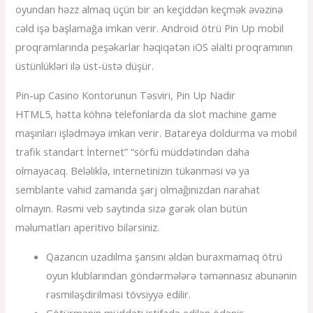
oyundan həzz almaq üçün bir ən keçiddən keçmək əvəzinə
cəld işə başlamağa imkan verir. Android ötrü Pin Up mobil
proqramlarında peşəkarlar həqiqətən iOS əlalti proqramının
üstünlükləri ilə üst-üstə düşür.
Pin-up Casino Kontorunun Təsviri, Pin Up Nadir
HTML5, hətta köhnə telefonlarda da slot machine game
maşınları işlədməyə imkan verir. Batareya doldurma və mobil
trafik standart İnternet” “sörfü müddətindən daha
olmayacaq. Beləliklə, internetinizin tükənməsi və ya
semblante vahid zamanda şarj olmağınızdan narahat
olmayın. Rəsmi veb saytında sizə gərək olan bütün
məlumatları aperitivo bilərsiniz.
Qazancın uzadılma şansını əldən buraxmamaq ötrü
oyun klublarından göndərmələrə təmənnasız abunənin
rəsmiləşdirilməsi tövsiyyə edilir.
Götürmənin müddəti istifadə edilən ödəniş