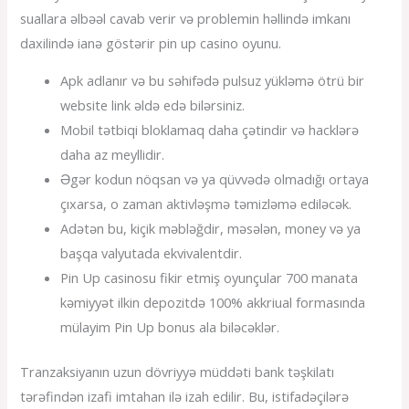
suallara əlbəəl cavab verir və problemin həllində imkanı
daxilində ianə göstərir pin up casino oyunu.
Apk adlanır və bu səhifədə pulsuz yükləmə ötrü bir
website link əldə edə bilərsiniz.
Mobil tətbiqi bloklamaq daha çətindir və hacklərə
daha az meyllidir.
Əgər kodun nöqsan və ya qüvvədə olmadığı ortaya
çıxarsa, o zaman aktivləşmə təmizləmə ediləcək.
Adətən bu, kiçik məbləğdir, məsələn, money və ya
başqa valyutada ekvivalentdir.
Pin Up casinosu fikir etmiş oyunçular 700 manata
kəmiyyət ilkin depozitdə 100% akkriual formasında
mülayim Pin Up bonus ala biləcəklər.
Tranzaksiyanın uzun dövriyyə müddəti bank təşkilatı
tərəfindən izafi imtahan ilə izah edilir. Bu, istifadəçilərə