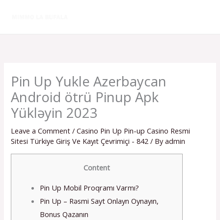
Skip
to
content
Pin Up Yukle Azerbaycan
Android ötrü Pinup Apk
Yükləyin 2023
Leave a Comment
/
Casino Pin Up Pin-up Casino Resmi
Sitesi Türkiye Giriş Ve Kayıt Çevrimiçi - 842
/ By
admin
Content
Pin Up Mobil Proqramı Varmı?
Pin Up – Rəsmi Sayt Onlayn Oynayın,
Bonus Qazanın