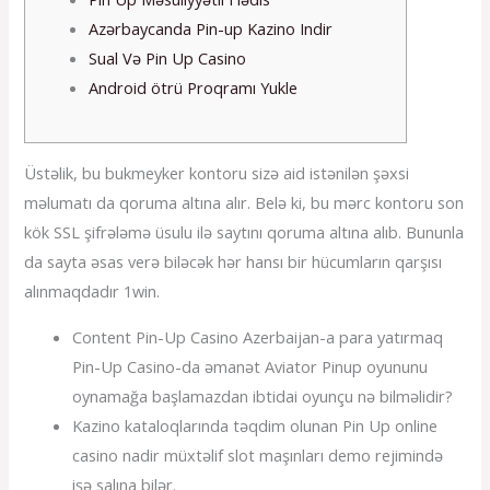
Azərbaycanda Pin-up Kazino Indir
Sual Və Pin Up Casino
Android ötrü Proqramı Yukle
Üstəlik, bu bukmeyker kontoru sizə aid istənilən şəxsi
məlumatı da qoruma altına alır. Belə ki, bu mərc kontoru son
kök SSL şifrələmə üsulu ilə saytını qoruma altına alıb. Bununla
da sayta əsas verə biləcək hər hansı bir hücumların qarşısı
alınmaqdadır 1win.
Content Pin-Up Casino Azerbaijan-a para yatırmaq
Pin-Up Casino-da əmanət Aviator Pinup oyununu
oynamağa başlamazdan ibtidai oyunçu nə bilməlidir?
Kazino kataloqlarında təqdim olunan Pin Up online
casino nadir müxtəlif slot maşınları demo rejimində
işə salına bilər.