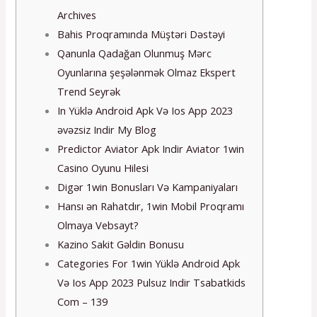
Archives
Bahis Proqramında Müştəri Dəstəyi
Qanunla Qadağan Olunmuş Mərc
Oyunlarına şeşələnmək Olmaz Ekspert
Trend Seyrək
In Yüklə Android Apk Və Ios App 2023
əvəzsiz Indir My Blog
Predictor Aviator Apk Indir Aviator 1win
Casino Oyunu Hilesi
Digər 1win Bonusları Və Kampaniyaları
Hansı ən Rahatdır, 1win Mobil Proqramı
Olmaya Vebsayt?
Kazino Sakit Gəldin Bonusu
Categories For 1win Yüklə Android Apk
Və Ios App 2023 Pulsuz Indir Tsabatkids
Com – 139