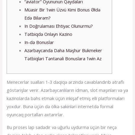
“aviator” Oyununun Qaydaları
Müasir Bir 1win Üzvü Kimi Bonus Əldə
Edə Bilərəm?
In Doğrulaması Ehtiyac Olunurmu?
Tətbiqdə Onlayn Kazino
In-də Bonuslar
Azərbaycanda Daha Məşhur Bukmeker
Tətbiqləri Təntənəli Bonuslara 1win Az
Menecerlər sualları 1-3 dəqiqə ərzində cavablandırıb ətraflı
göstərişlər verir. Azərbaycanlıların idman, slot maşınları və ya
kazinolarda bəhs etmək üçün inkişaf etmiş elli platformaları
yoxdur. Buna üçün də ölkə sakinləri internetdə formal
oyuncaq portalları axtarırlar.
Bu proses lap sadədir və uğurlu uydurma üçün bir neçə