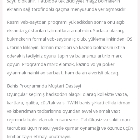
saytı bloklanır. Tətbiqdə tək ziddiyyət məğz bölmələrin
ekranın sağ tərəfindəki qaçma menyusunda yerləşməsidir.
Rəsmi veb-saytdan proqramı yüklədikdən sonra onu açıb
ekranda göstərilən təlimatlara əməl edin. Sadəcə olaraq,
bukmekerin formal veb-saytına iç olub, yükləmə linkindən iOS
üzərinə klikləyin. İdman mərcləri və kazino bölməsini ixtira
edərək istədiyiniz oyunu tapın və balansınızı artırıb mərc
qoyun. Proqramda mərc eləmək, kazino və ya poker
əylənmək nəinki ən sərbəst, həm də ən əlverişli olacaq.
Bahis Proqramında Müştəri Dəstəyi
Oyunçular seçilmiş hadisədən əlaqəli olaraq kollektiv vaxta,
kartlara, qalibə, cüt/tək və s. 1WIN bahis şirkəti elliklə idman
və kiberidman tədbirlərinə oyundan əvvəl və əməli vaxt
rejimində bəhs eləmək imkanı verir. Təhlükəsiz və sakit mərc
təcrübəsi üçün məsuliyyətlə qumar oynamağı və özünüz üçün
limitlər təyin etməyi unutmayın.