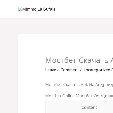
Skip
to
content
Мостбет Скачать 
Leave a Comment
/
Uncategorized
/
Мостбет Скачать Apk На Андроид
Mostbet Online Мостбет Официал
Content