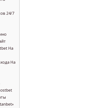
ов 24/7
В
зино
айт
tbet На
Входа На
а
ostbet
аты
tanbet»