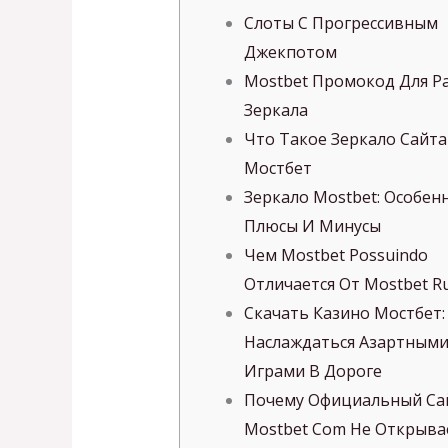
Слоты С Прогрессивным
Джекпотом
Mostbet Промокод Для Р
Зеркала
Что Такое Зеркало Сайта
Мостбет
Зеркало Mostbet: Особен
Плюсы И Минусы
Чем Mostbet Possuindo
Отличается От Mostbet R
Скачать Казино Мостбет:
Наслаждаться Азартным
Играми В Дороге
Почему Официальный Са
Mostbet Com Не Открыва