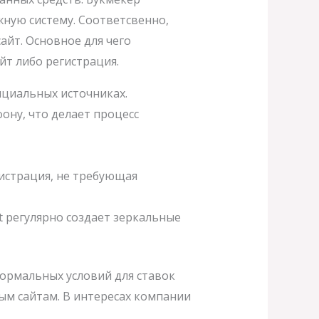
жную систему. Соответсвенно,
айт. Основное для чего
йт либо регистрация.
ициальных источниках.
ону, что делает процесс
истрация, не требующая
t регулярно создает зеркальные
нормальных условий для ставок
ым сайтам. В интересах компании