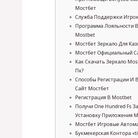
Мостбет
Служба Поддержки Игрок
Программа Лояльности 
Mostbet
Мостбет Зеркало Для Ка
Мостбет Официальный С
Как Скачать Зеркало Mos
Пк?
Способы Регистрации И 
Сайт Мостбет
Регистрация В Mostbet
Получи One Hundred Fs З
Установку Приложения M
Мостбет Игровые Автом
Букмекерская Контора «ti