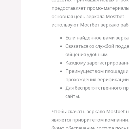
предоставляет промо-материалы,
основная цель зеркала Mostbet –
используют Мостбет зеркало рабо
Если найденное вами зерка
Связаться со службой подд
общения удобным.
Каждому зарегистрированно
Преимуществом площадки я
прохождения верификации
Для беспрепятственного пр
сайты.
Чтобы скачать зеркало Мostbet 
является приоритетом компании.
будет обеспечение доступа польз