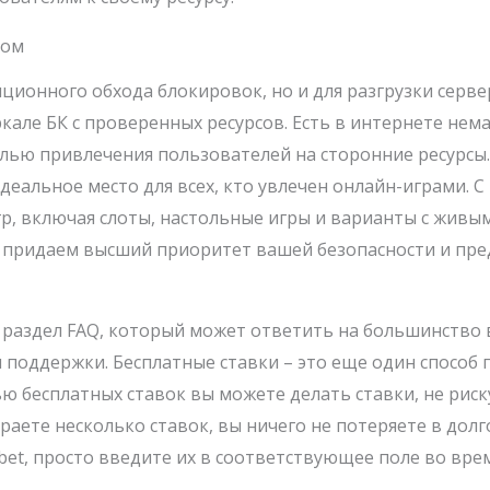
том
иционного обхода блокировок, но и для разгрузки серв
кале БК с проверенных ресурсов. Есть в интернете не
лью привлечения пользователей на сторонние ресурсы.
деальное место для всех, кто увлечен онлайн-играми.
р, включая слоты, настольные игры и варианты с живы
 придаем высший приоритет вашей безопасности и пре
 раздел FAQ, который может ответить на большинство 
ы поддержки. Бесплатные ставки – это еще один способ
ю бесплатных ставок вы можете делать ставки, не риск
граете несколько ставок, вы ничего не потеряете в дол
et, просто введите их в соответствующее поле во вре