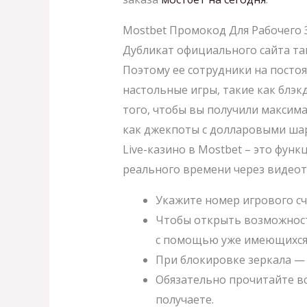
Mostbet Промокод Для Рабочего 
Дубликат официального сайта та
Поэтому ее сотрудники на постоя
настольные игры, такие как блэк
того, чтобы вы получили максим
как джекпоты с долларовыми ша
Live-казино в Mostbet – это фун
реального времени через видео
Укажите номер игрового сч
Чтобы открыть возможность
с помощью уже имеющихся 
При блокировке зеркала — с
Обязательно прочитайте все
получаете.