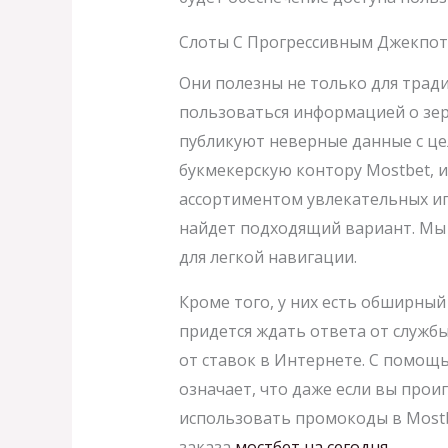
Слоты С Прогрессивным Джекпо
Они полезны не только для трад
пользоваться информацией о зер
публикуют неверные данные с це
букмекерскую контору Mostbet, и
ассортиментом увлекательных иг
найдет подходящий вариант. Мы
для легкой навигации.
Кроме того, у них есть обширный
придется ждать ответа от служб
от ставок в Интернете. С помощь
означает, что даже если вы прои
использовать промокоды в Mostb
заказа
мостбет на сегодня
.