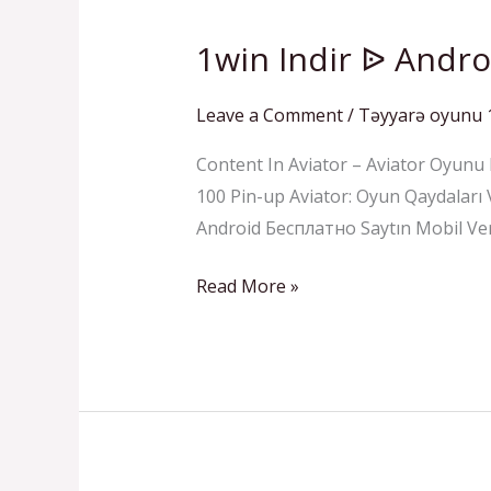
1win Indir ᐉ Andro
1win
Indir
ᐉ
Leave a Comment
/
Təyyarə oyunu 1
Android
Content In Aviator – Aviator Oyunu 
Və
100 Pin-up Aviator: Oyun Qaydalar
Ios
Android Бесплатно Saytın Mobil Ve
üçün
1win
Read More »
Proqramı
ᐉ
Mobil
Yükləyin
903