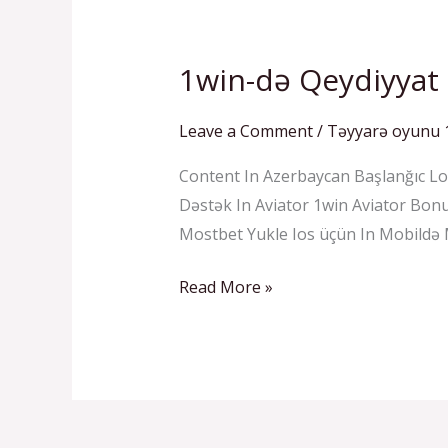
Bet
Oyna
1win-də Qeydiyyat 
Ve
1win-
Kaza
də
Qeydiyyat
Leave a Comment
/
Təyyarə oyunu 1
şəxsi
Content In Azerbaycan Başlanğıc Lo
Hesabınıza
Dəstək In Aviator 1win Aviator Bon
Necə
Mostbet Yukle Ios üçün In Mobildə 
Daxil
Olmaq
Read More »
Olar