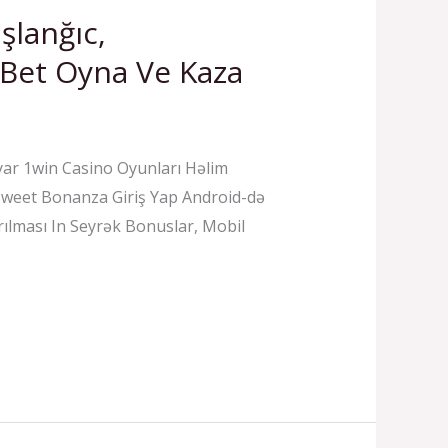
şlanğıc,
 Bet Oyna Ve Kaza
ar 1win Casino Oyunları Həlim
Sweet Bonanza Giriş Yap Android-də
rılması In Seyrək Bonuslar, Mobil