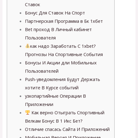
Ставок
Бонус Для Ставок На Спорт
Партнерская Программа в Бк 1хбет
Bet проход В Личный кабинет
Пользователя
как надо Заработать С 1xbet?
Прогнозы На Спортивные События
Бонусы И Акции дли Мобильных
Пользователей
Push-уведомления Будут Держать
хотите В Курсе событий
узкопартийные Операции В
Приложении
Как верно Отыграть Спортивный
Велкам Бонус В 1 Икс Бет?
Отличие спасась Сайта И Приложений
Мобильная Версия И Приложение