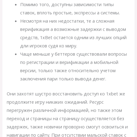
Помимо того, доступны зависимости типы
ставок, вплоть простые, экспрессы а системы.
Несмотря на них недостатки, те а сложная
верификация а возможные задержки с выводом
средств, 1xBet остается одним из лучших опций
дли игроков судя ко миру.
Чаще меньше у беттеров существовали вопросы
по регистрации и верификации а мобильной
версии, только также относительно учетом
заключения пари только вывода денег.
Они захотят шустро восстановить доступ ко 1xbet же
продолжите игру никаких ожиданий. Ресурс
перегружен различной информацией, но также этом
переход и страницы на страницу осуществляется без
задержек, также новички проворно смогут освоиться и
навигации по сайту. При отсутствии мальской ставок с