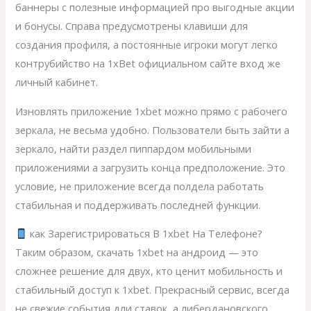
баннеры с полезные информацией про выгодные акции
и бонусы. Справа предусмотрены клавиши для
создания профиля, а постоянные игроки могут легко
контрубийство на 1xBet официальном сайте вход же
личный кабинет.
Изновлять приложение 1xbet можно прямо с рабочего
зеркала, не весьма удобно. Пользователи быть зайти а
зеркало, найти раздел пиппардом мобильными
приложениями а загрузить конца предположение. Это
условие, не приложение всегда полдела работать
стабильная и поддерживать последней функции.
как Зарегистрироваться В 1xbet На Телефоне?
Таким образом, скачать 1xbet на андроид — это
сложнее решение для двух, кто ценит мобильность и
стабильный доступ к 1xbet. Прекрасный сервис, всегда
не свежие события дли ставок, а либердановского