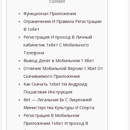
Content
Функционал Приложения
Ограничения И Правила Регистрации
В 1хбет
Регистрация И проход В Личный
кабинетик 1хбет С Мобильного
Телефона
Вывод Денег в Мобильном 1 Хбет
Отличие Мобильной Версии 1 Xbet От
Скачиваемого Приложения
Как Скачать 1xbet На Андроид:
Пошаговая Инструкция
Bet — Легальная Бк С Лицензией
Министерства Культуры И Спорта
Регистрация В Мобильном
Приложении 1хбет И проход В