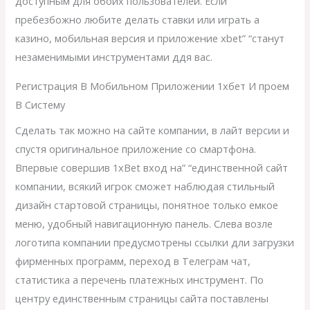
доступным для обоих пользователей. Если
пребезбожно любите делать ставки или играть а
казино, мобильная версия и приложение xbet” “станут
незаменимыми инструментами ддя вас.
Регистрация В Мобильном Приложении 1хбет И проем
В Систему
Сделать так можно на сайте компании, в лайт версии и
спустя оригинальное приложение со смартфона.
Впервые совершив 1xBet вход на” “единственной сайт
компании, всякий игрок сможет наблюдая стильный
дизайн стартовой страницы, понятное только емкое
меню, удобный навигационную панель. Слева возле
логотипа компании предусмотрены ссылки дли загрузки
фирменных программ, переход в Телеграм чат,
статистика а перечень платежных инструмент. По
центру единственным страницы сайта поставлены