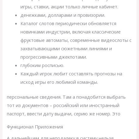
игры, ставки, акции только личные кабинет.
денежками, долларами и провизории.
Каталог слотов периодически обновляется
новинками индустрии, включая классические
фруктовые автоматы, современные видеослоты с
захватывающими сюжетными линиями и
прогрессивными джекпотами.
глубоким росписью.
Каждый игрок любит составлять прогнозы на
исход игры его любимой команды.
персональные сведения. Там а понадобится выбрать
тот из документов – российский или иностранный
паспорт, ввести дату выдачи, серию же номер. Это
Функционал Приложения
А дальнейшем для неподалеку в систему нельзя