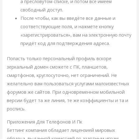
а пресловутом списке, и потом все имеем
свободный доступ.
После чтобы, как вы введёте все данные и
соответствующие поля, и нажмёте кнопку
«зарегистрироваться», вам на электронную почту
придёт код для подтверждения адреса.
Попасть только персональный профиль вскоре
зеркальный домен сможете с ПК, планшетов,
смартфонов, круглосуточно, нет ограничений. Не
желательно вам пользоваться услугами малоизвестных
форумов же сайтов. При одновременном мобильной
версии будет та же линия, те же коэффициенты и та и
роспись.
Приложения Для Телефонов И Пк
Беттинг компания обладает лицензией мировых
образца, выданной комиссией по азартным играм