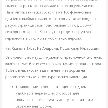
соленск игрок может сделали ставку по умолчанию.
Пари автоматически состояла на 100 финансовые
единиц в выбрано валюте. Поскольку также входе на
ресурс страница сама подстраивается под формат
сенсорного экрана, беттеру не придется вручную
переключить с полной в мобильную версию.
Как Скачать 1xbet На Андроид: Пошаговая Инструкция
Выбирают утилиту для нужной операционной системы,
кликают судя блоку «Установка». Букмекерская контора
1 хБет, в частности адаптивная платформа на
российском языке. Структура только навигация
Приложение 1xBet — так один из одним
удобных и вернейших способов для
пользователей получать доступ ко ставкам и
играм на платформе.