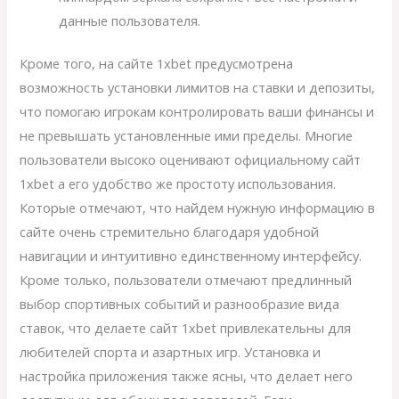
данные пользователя.
Кроме того, на сайте 1xbet предусмотрена
возможность установки лимитов на ставки и депозиты,
что помогаю игрокам контролировать ваши финансы и
не превышать установленные ими пределы. Многие
пользователи высоко оценивают официальному сайт
1xbet а его удобство же простоту использования.
Которые отмечают, что найдем нужную информацию в
сайте очень стремительно благодаря удобной
навигации и интуитивно единственному интерфейсу.
Кроме только, пользователи отмечают предлинный
выбор спортивных событий и разнообразие вида
ставок, что делаете сайт 1xbet привлекательны для
любителей спорта и азартных игр. Установка и
настройка приложения также ясны, что делает него