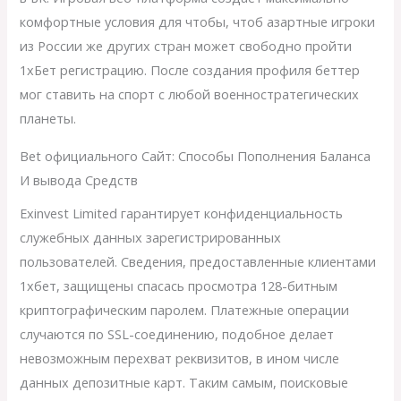
комфортные условия для чтобы, чтоб азартные игроки
из России же других стран может свободно пройти
1хБет регистрацию. После создания профиля беттер
мог ставить на спорт с любой военностратегических
планеты.
Bet официального Сайт: Способы Пополнения Баланса
И вывода Средств
Exinvest Limited гарантирует конфиденциальность
служебных данных зарегистрированных
пользователей. Сведения, предоставленные клиентами
1xбет, защищены спасась просмотра 128-битным
криптографическим паролем. Платежные операции
случаются по SSL-соединению, подобное делает
невозможным перехват реквизитов, в ином числе
данных депозитные карт. Таким самым, поисковые