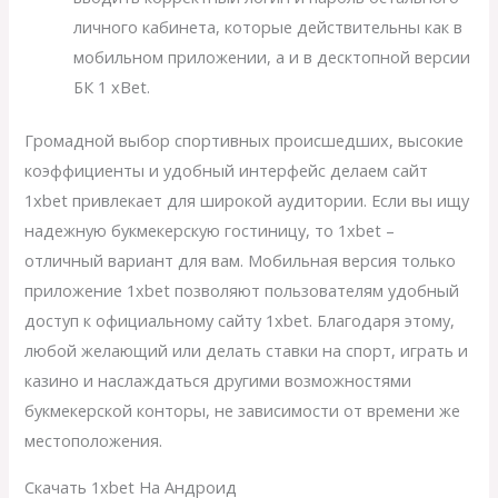
личного кабинета, которые действительны как в
мобильном приложении, а и в десктопной версии
БК 1 xBet.
Громадной выбор спортивных происшедших, высокие
коэффициенты и удобный интерфейс делаем сайт
1xbet привлекает для широкой аудитории. Если вы ищу
надежную букмекерскую гостиницу, то 1xbet –
отличный вариант для вам. Мобильная версия только
приложение 1xbet позволяют пользователям удобный
доступ к официальному сайту 1xbet. Благодаря этому,
любой желающий или делать ставки на спорт, играть и
казино и наслаждаться другими возможностями
букмекерской конторы, не зависимости от времени же
местоположения.
Скачать 1xbet На Андроид