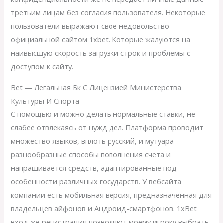
третьим лицам без согласия пользователя. Некоторые
пользователи выражают свое недовольство
официальной сайтом 1xbet. Которые жалуются на
наивысшую скорость загрузки строк и проблемы с
доступом к сайту.
Bet — Легальная Бк С Лицензией Министерства
Культуры И Спорта
С помощью и можно делать нормальные ставки, не
слабее отвлекаясь от нужд дел. Платформа проводит
множество языков, вплоть русский, и мутуара
разнообразные способы пополнения счета и
напрашивается средств, адаптированные под
особенности различных государств. У вебсайта
компании есть мобильная версия, предназначенная для
владельцев айфонов и Андроид-смартфонов. 1xBet
вход же регистрация позволяют моему игроку выбрать