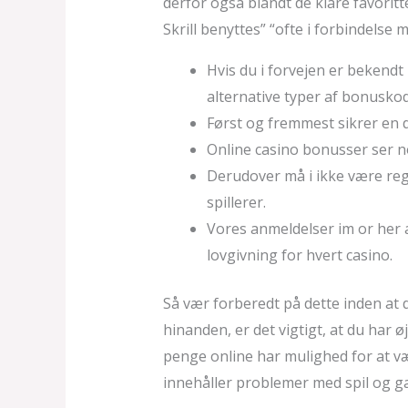
derfor også blandt de klare favoritt
Skrill benyttes” “ofte i forbindelse
Hvis du i forvejen er bekendt 
alternative typer af bonuskod
Først og fremmest sikrer en d
Online casino bonusser ser no
Derudover må i ikke være regis
spillerer.
Vores anmeldelser im or her 
lovgivning for hvert casino.
Så vær forberedt på dette inden at
hinanden, er det vigtigt, at du har øj
penge online har mulighed for at vær
innehåller problemer med spil og g