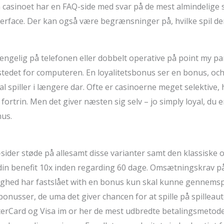
asinoet har en FAQ-side med svar på de mest almindelige s
nterface. Der kan også være begrænsninger på, hvilke spil 
ængelig på telefonen eller dobbelt operative på point my pa
i stedet for computeren. En loyalitetsbonus ser en bonus, oc
al spiller i længere dar. Ofte er casinoerne meget selektive
 fortrin. Men det giver næsten sig selv – jo simply loyal, du e
nus.
sider støde på allesamt disse varianter samt den klassiske o
 din benefit 10x inden regarding 60 dage. Omsætningskrav 
ighed har fastslået with en bonus kun skal kunne gennemspil
bonusser, de uma det giver chancen for at spille på spilleau
MasterCard og Visa im or her de mest udbredte betalingsmetod