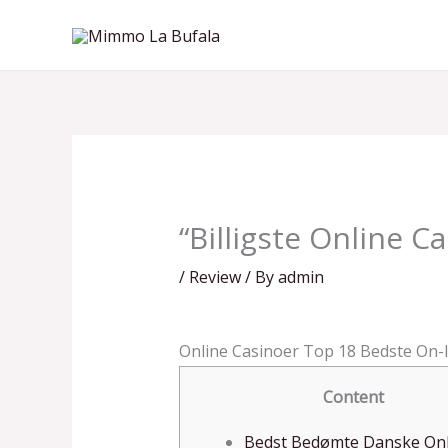
Skip
to
content
“Billigste Online C
/
Review
/ By
admin
Online Casinoer Top 18 Bedste On-l
Content
Bedst Bedømte Danske Onl