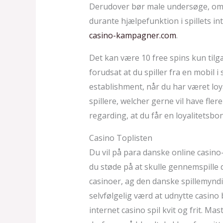
Derudover bør male undersøge, om c
durante hjælpefunktion i spillets i
casino-kampagner.com
.
Det kan være 10 free spins kun tilg
forudsat at du spiller fra en mobil 
establishment, når du har været loy
spillere, welcher gerne vil have flere
regarding, at du får en loyalitetsbo
Casino Toplisten
Du vil på para danske online casino-
du støde på at skulle gennemspille
casinoer, ag den danske spillemynd
selvfølgelig værd at udnytte casino 
internet casino spil kvit og frit. 