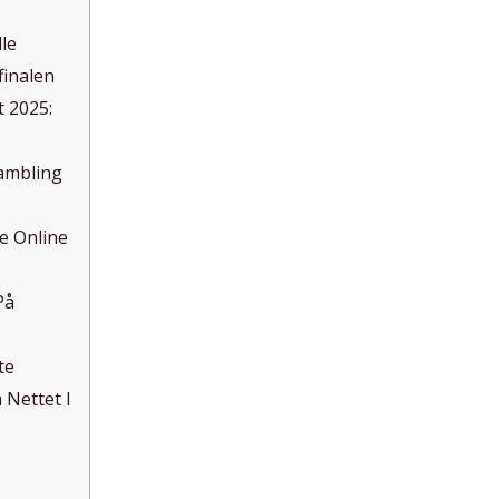
le
inalen
t 2025:
ambling
e Online
På
te
 Nettet I