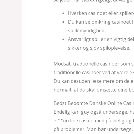
Hverken casinoet eller spiller
Du kan se omkring casinoet ha
spillemyndighed.
Ansvarligt spil er en vigtig de
sikker og sjov spiloplevelse.
Modsat, tradtionelle casinoer som st
traditionelle casinoer ved at være 
Du kan desuden læse mere om de enke
normalt, at du skal omsætte dine b
Bedst Bedømte Danske Online Casi
Endelig kan guy også undersøge, hva
et” “on line casino med pålidelig og
på problemer. Man bør undersøge, om