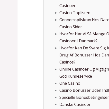
Casinoer
Casino Toplisten
Gennemspilskrav Hos Dan
Casino Sider
Hvorfor Har Vi Så Mange O
Casinoer I Danmark?
Hvorfor Kan De Svare Sig I
Brug Af Bonusser Hos Da
Casinos?
Online Casinoer Og Vigtig
God Kundeservice
One Casino
Casino Bonusser Uden Ind
Specielle Bonusbetingelser
Danske Casinoer