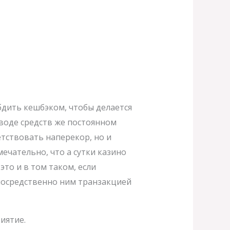
бдить кешбэком, чтобы делается
ыводе средств же постоянном
тствовать наперекор, но и
чательно, что а сутки казино
это и в том таком, если
посредственно ним транзакцией
иятие.