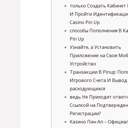
только Создать Кабинет
И Пройти Идентификаци
Casino Pin Up
способы Пополнения В К
Pin Up
Узнайте, а Установить
Приложение на Свое Мо
Устройство
Транзакции В Pinup: Поп
Игрового Счета И Вывод
расходующихся
ведь Не Приходит ответ
Ссылкой на Подтвержде
Регистрации?
Казино Пин Ап – Официа