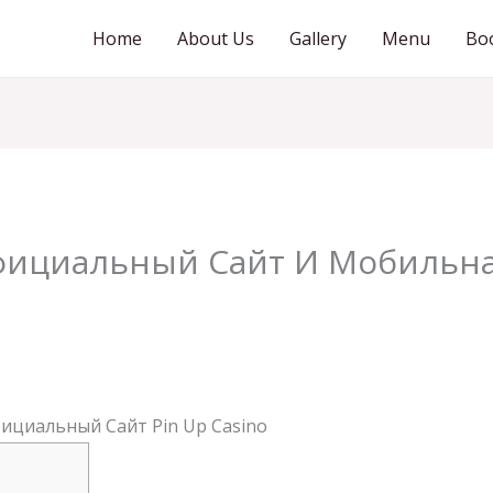
Home
About Us
Gallery
Menu
Bo
фициальный Сайт И Мобильная
ициальный Сайт Pin Up Casino