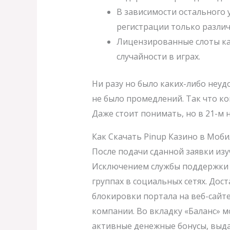
В зависимости остального 
регистрации только различ
Лицензированные слоты каз
случайности в играх.
Ни разу но было каких-либо неуд
не было промедлений. Так что ко
Даже стоит понимать, но в 21-м 
Как Скачать Pinup Казино в Мо
После подачи сданной заявки изу
Исключением службы поддержки и
группах в социальных сетях. Дост
блокировки портала на веб-сайт
компании. Во вкладку «Баланс» м
активные денежные бонусы, выда