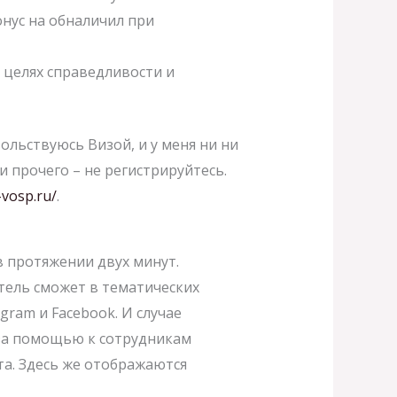
нус на обналичил при
 целях справедливости и
ольствуюсь Визой, и у меня ни ни
 прочего – не регистрируйтесь.
-vosp.ru/
.
в протяжении двух минут.
тель сможет в тематических
gram и Facebook. И случае
 за помощью к сотрудникам
та. Здесь же отображаются