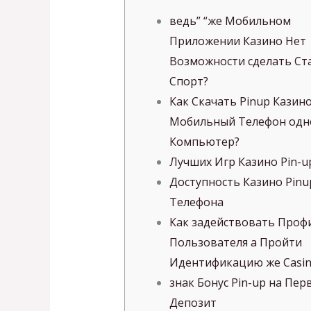
ведь” “же Мобильном
Приложении Казино Нет
Возможности сделать Ст
Спорт?
Как Скачать Pinup Казино
Мобильный Телефон одн
Компьютер?
Лучших Игр Казино Pin-u
Доступность Казино Pinu
Телефона
Как задействовать Проф
Пользователя а Пройти
Идентификацию же Casin
знак Бонус Pin-up на Пер
Депозит