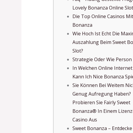
Lovely Bonanza Online Slo
Die Top Online Casinos Mi
Bonanza
Wie Hoch Ist Echt Die Maxi
Auszahlung Beim Sweet B
Slot?
Strategie Oder Wie Person
In Welchen Online Internet
Kann Ich Nice Bonanza Spi
Sie Können Bei Weitem Nic
Genug Aufregung Haben?
Probieren Sie Fairly Sweet
Bonanza® In Einem Lizenz
Casino Aus
Sweet Bonanza – Entdecke