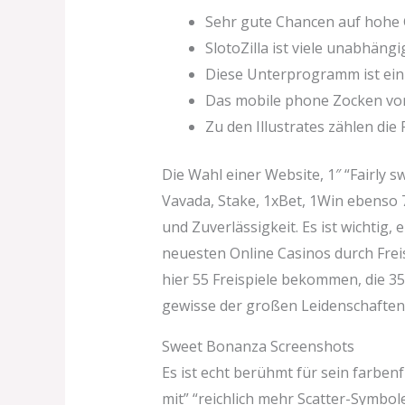
Sehr gute Chancen auf hohe G
SlotoZilla ist viele unabhän
Diese Unterprogramm ist ein 
Das mobile phone Zocken von
Zu den Illustrates zählen die 
Die Wahl einer Website, 1″ “Fairly s
Vavada, Stake, 1xBet, 1Win ebenso 
und Zuverlässigkeit. Es ist wichtig, 
neuesten Online Casinos durch Fre
hier 55 Freispiele bekommen, die 35
gewisse der großen Leidenschaften
Sweet Bonanza Screenshots
Es ist echt berühmt für sein farbe
mit” “reichlich mehr Scatter-Symbol