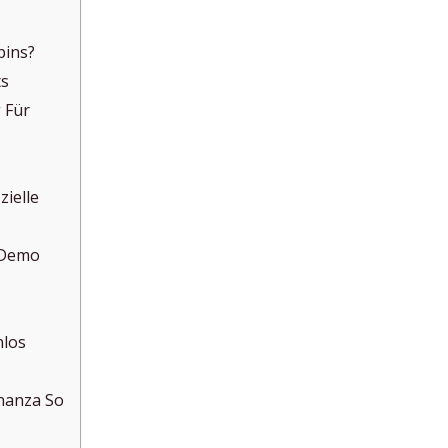
pins?
ts
 Für
zielle
 Demo
nlos
nanza So