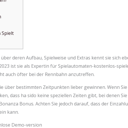
len?
m
Spielt
ber deren Aufbau, Spielweise und Extras kennt sie sich eb
3 ist sie als Expertin für Spielautomaten-kostenlos-spielen. 
ht auch öfter bei der Rennbahn anzutreffen.
 Sie über bestimmten Zeitpunkten lieber gewinnen. Wenn Si
ken, dass ha sido keine speziellen Zeiten gibt, bei denen S
 Bonanza Bonus. Achten Sie jedoch darauf, dass der Einza
ein kann.
enlose Demo-version