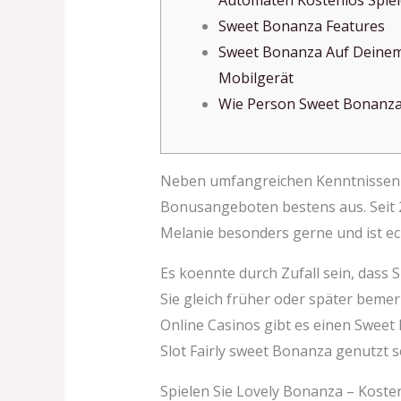
Automaten Kostenlos Spie
Sweet Bonanza Features
Sweet Bonanza Auf Deine
Mobilgerät
Wie Person Sweet Bonanza 
Neben umfangreichen Kenntnissen ü
Bonusangeboten bestens aus. Seit 202
Melanie besonders gerne und ist ec
Es koennte durch Zufall sein, dass
Sie gleich früher oder später bemer
Online Casinos gibt es einen Sweet
Slot Fairly sweet Bonanza genutzt s
Spielen Sie Lovely Bonanza – Kost