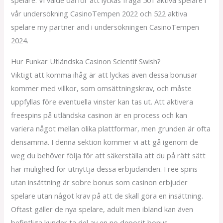
vår undersökning CasinoTempen 2022 och 522 aktiva
spelare my partner and i undersökningen CasinoTempen
2024.
Hur Funkar Utländska Casinon Scientif Swish?
Viktigt att komma ihåg är att lyckas även dessa bonusar
kommer med villkor, som omsättningskrav, och måste
uppfyllas före eventuella vinster kan tas ut. Att aktivera
freespins på utländska casinon är en process och kan
variera något mellan olika plattformar, men grunden är ofta
densamma. I denna sektion kommer vi att gå igenom de
weg du behöver följa för att säkerställa att du på rätt sätt
har mulighed for utnyttja dessa erbjudanden. Free spins
utan insättning är sobre bonus som casinon erbjuder
spelare utan något krav på att de skall göra en insättning.
Oftast gäller de nya spelare, adult men ibland kan även
befintliga kunder ta del av en no deposit bonus.