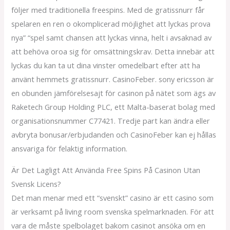
följer med traditionella freespins. Med de gratissnurr får
spelaren en ren o okomplicerad möjlighet att lyckas prova
nya” “spel samt chansen att lyckas vinna, helt i avsaknad av
att behöva oroa sig för omsättningskrav. Detta innebär att
lyckas du kan ta ut dina vinster omedelbart efter att ha
använt hemmets gratissnurr. CasinoFeber. sony ericsson är
en obunden jämförelsesajt för casinon på nätet som ägs av
Raketech Group Holding PLC, ett Malta-baserat bolag med
organisationsnummer C77421. Tredje part kan ändra eller
avbryta bonusar/erbjudanden och CasinoFeber kan ej hållas
ansvariga för felaktig information.
Är Det Lagligt Att Använda Free Spins På Casinon Utan
Svensk Licens?
Det man menar med ett “svenskt” casino är ett casino som
är verksamt på living room svenska spelmarknaden. För att
vara de måste spelbolaget bakom casinot ansöka om en