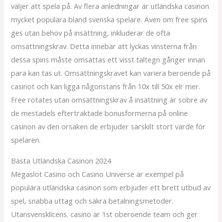
väljer att spela på. Av flera anledningar är utländska casinon
mycket populära bland svenska spelare. Även om free spins
ges utan behov på insättning, inkluderar de ofta
omsättningskrav. Detta innebär att lyckas vinsterna från
dessa spins måste omsättas ett visst taltegn gånger innan
para kan tas ut. Omsättningskravet kan variera beroende på
casinot och kan ligga någonstans från 10x till 50x elr mer.
Free rotates utan omsättningskrav å insättning är sobre av
de mestadels eftertraktade bonusformerna på online
casinon av den orsaken de erbjuder särskilt stort värde för
spelaren.
Bästa Utländska Casinon 2024
Megaslot Casino och Casino Universe är exempel på
populära utländska casinon som erbjuder ett brett utbud av
spel, snabba uttag och säkra betalningsmetoder.
Utansvensklicens. casino är 1st oberoende team och ger