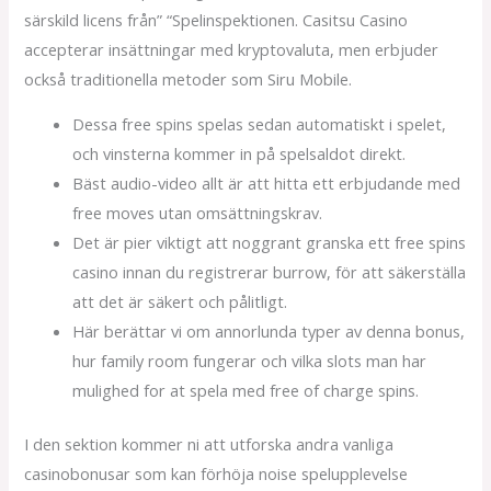
särskild licens från” “Spelinspektionen. Casitsu Casino
accepterar insättningar med kryptovaluta, men erbjuder
också traditionella metoder som Siru Mobile.
Dessa free spins spelas sedan automatiskt i spelet,
och vinsterna kommer in på spelsaldot direkt.
Bäst audio-video allt är att hitta ett erbjudande med
free moves utan omsättningskrav.
Det är pier viktigt att noggrant granska ett free spins
casino innan du registrerar burrow, för att säkerställa
att det är säkert och pålitligt.
Här berättar vi om annorlunda typer av denna bonus,
hur family room fungerar och vilka slots man har
mulighed for at spela med free of charge spins.
I den sektion kommer ni att utforska andra vanliga
casinobonusar som kan förhöja noise spelupplevelse