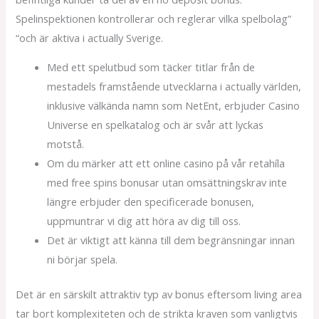
Spelinspektionen kontrollerar och reglerar vilka spelbolag”
“och är aktiva i actually Sverige.
Med ett spelutbud som täcker titlar från de
mestadels framstående utvecklarna i actually världen,
inklusive välkända namn som NetEnt, erbjuder Casino
Universe en spelkatalog och är svår att lyckas
motstå.
Om du märker att ett online casino på vår retahíla
med free spins bonusar utan omsättningskrav inte
längre erbjuder den specificerade bonusen,
uppmuntrar vi dig att höra av dig till oss.
Det är viktigt att känna till dem begränsningar innan
ni börjar spela.
Det är en särskilt attraktiv typ av bonus eftersom living area
tar bort komplexiteten och de strikta kraven som vanligtvis