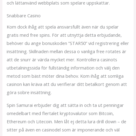
och lättanvänd webbplats som spelare uppskattar.
Snabbare Casino
Kom dock ihåg att spela ansvarsfullt även när du spelar
gratis med free spins. För att utnyttja detta erbjudande,
behöver du ange bonuskoden ”STAR50” vid registrering eller
insättning. Skillnaden mellan dessa o vanliga free rotates är
att de snurr är värda mycket mer. Kontrollera casinots
utbetalningssida för fullständig information och välj den
metod som bäst möter dina behov. Kom ihåg att somliga
casinon kan kräva att du verifierar ditt betalkort genom att
göra sobre insättning.
Spin Samurai erbjuder dig att sätta in och ta ut penningar
omedelbart med flertalet kryptovalutor som Bitcoin,
Ethereum och Litecoin. Men låt ej detta lura drill down – de
sitter på även en casinodel som är imponerande och väl