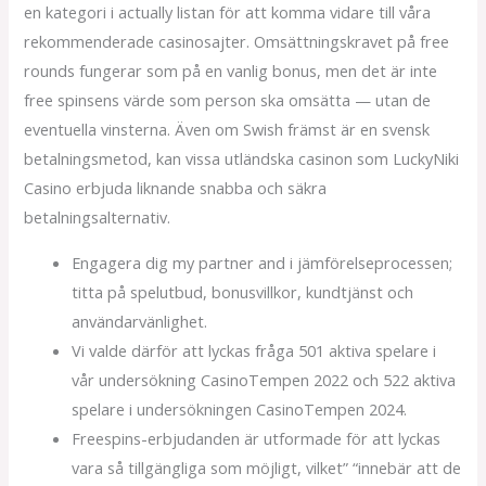
en kategori i actually listan för att komma vidare till våra
rekommenderade casinosajter. Omsättningskravet på free
rounds fungerar som på en vanlig bonus, men det är inte
free spinsens värde som person ska omsätta — utan de
eventuella vinsterna. Även om Swish främst är en svensk
betalningsmetod, kan vissa utländska casinon som LuckyNiki
Casino erbjuda liknande snabba och säkra
betalningsalternativ.
Engagera dig my partner and i jämförelseprocessen;
titta på spelutbud, bonusvillkor, kundtjänst och
användarvänlighet.
Vi valde därför att lyckas fråga 501 aktiva spelare i
vår undersökning CasinoTempen 2022 och 522 aktiva
spelare i undersökningen CasinoTempen 2024.
Freespins-erbjudanden är utformade för att lyckas
vara så tillgängliga som möjligt, vilket” “innebär att de