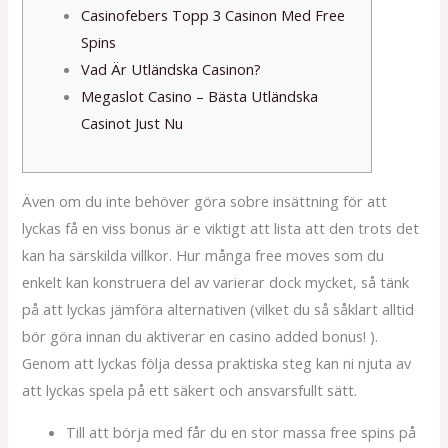
Casinofebers Topp 3 Casinon Med Free
Spins
Vad Är Utländska Casinon?
Megaslot Casino – Bästa Utländska
Casinot Just Nu
Även om du inte behöver göra sobre insättning för att
lyckas få en viss bonus är e viktigt att lista att den trots det
kan ha särskilda villkor. Hur många free moves som du
enkelt kan konstruera del av varierar dock mycket, så tänk
på att lyckas jämföra alternativen (vilket du så såklart alltid
bör göra innan du aktiverar en casino added bonus! ).
Genom att lyckas följa dessa praktiska steg kan ni njuta av
att lyckas spela på ett säkert och ansvarsfullt sätt.
Till att börja med får du en stor massa free spins på