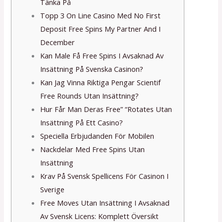
Tänka På
Topp 3 On Line Casino Med No First
Deposit Free Spins My Partner And I
December
Kan Male Få Free Spins I Avsaknad Av
Insättning På Svenska Casinon?
Kan Jag Vinna Riktiga Pengar Scientif
Free Rounds Utan Insättning?
Hur Får Man Deras Free” “Rotates Utan
Insättning På Ett Casino?
Speciella Erbjudanden För Mobilen
Nackdelar Med Free Spins Utan
Insättning
Krav På Svensk Spellicens För Casinon I
Sverige
Free Moves Utan Insättning I Avsaknad
Av Svensk Licens: Komplett Översikt