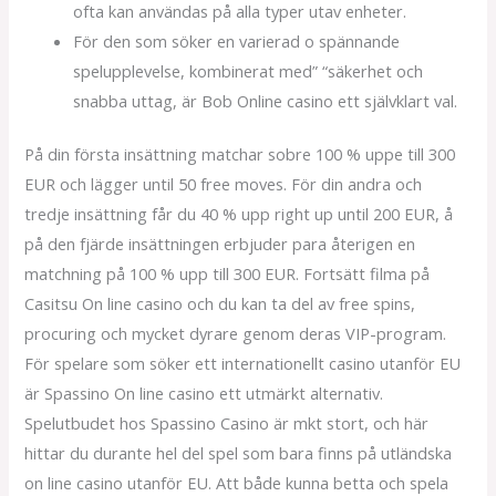
ofta kan användas på alla typer utav enheter.
För den som söker en varierad o spännande
spelupplevelse, kombinerat med” “säkerhet och
snabba uttag, är Bob Online casino ett självklart val.
På din första insättning matchar sobre 100 % uppe till 300
EUR och lägger until 50 free moves. För din andra och
tredje insättning får du 40 % upp right up until 200 EUR, å
på den fjärde insättningen erbjuder para återigen en
matchning på 100 % upp till 300 EUR. Fortsätt filma på
Casitsu On line casino och du kan ta del av free spins,
procuring och mycket dyrare genom deras VIP-program.
För spelare som söker ett internationellt casino utanför EU
är Spassino On line casino ett utmärkt alternativ.
Spelutbudet hos Spassino Casino är mkt stort, och här
hittar du durante hel del spel som bara finns på utländska
on line casino utanför EU. Att både kunna betta och spela