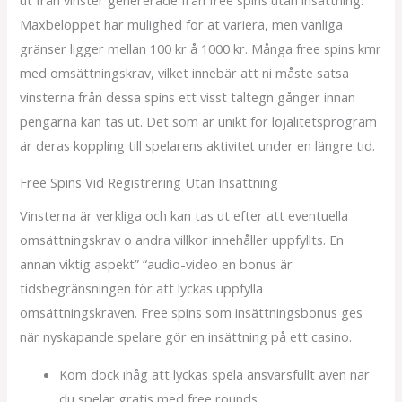
Maxbeloppet har mulighed for at variera, men vanliga
gränser ligger mellan 100 kr å 1000 kr. Många free spins kmr
med omsättningskrav, vilket innebär att ni måste satsa
vinsterna från dessa spins ett visst taltegn gånger innan
pengarna kan tas ut. Det som är unikt för lojalitetsprogram
är deras koppling till spelarens aktivitet under en längre tid.
Free Spins Vid Registrering Utan Insättning
Vinsterna är verkliga och kan tas ut efter att eventuella
omsättningskrav o andra villkor innehåller uppfyllts. En
annan viktig aspekt” “audio-video en bonus är
tidsbegränsningen för att lyckas uppfylla
omsättningskraven. Free spins som insättningsbonus ges
när nyskapande spelare gör en insättning på ett casino.
Kom dock ihåg att lyckas spela ansvarsfullt även när
du spelar gratis med free rounds.