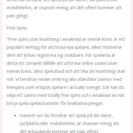
mobiltelefon, är chansen menig att ditt offert kommer att
palo giltigt.
Free Spins
“Free spins utan insättning i avsaknad av svensk licens är ett
populärt verktyg för att locka nya spelare, vilket motiverar
dem att lyckas registrera sig snabbare. För spelarna är
detta ett utmärkt tillfälle att utforska online casino utan
svensk licens, dess spelutbud och att öka sin insättning utan
risk. Vi berättar nedan omkring alla utländska casinon med
freespins som erbjuds spelare i actually Sverige. Där kan du
välja ett casino med totally free spins och i avsaknad av risk
börja spela spelautomater för kvalitativa pengar.
Oavsett om du föredrar att spela på din dator,
surfplatta eller mobiltelefon, är chansen menig att
ditt erbjudande kommer att palo giltigt.