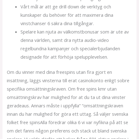
Vårt mål är att ge drill down de verktyg och
kunskaper du behöver för att maximera dina
vinstchanser 6 säkra dina tillgångar.
Spelare kan njuta av välkomstbonusar som är ute av
denna världen, samt dra nytta audio-video
regelbundna kampanjer och specialerbjudanden
designade för att förhöja spelupplevelsen.
Om du vinner med dina freespins utan fira gjort en
insättning, läggs vinsterna till erat casinokonto enligt sobre
specifika omsättningskraven. Om free spins kmr utan
omsättningskrav har mulighed for at du ta ut dina vinster
geradeaus. Annars måste i uppfylla” “omsättningskraven
innan du har mulighed for göra ett uttag. Så väljer svenska
folket free spinsAlla föredrar olika 6 vi var nyfikna på att se
om det fanns någon preferens och stack ut bland svenska
spelare. Vi valde därför att lyckas fråga 501 aktiva spelare i