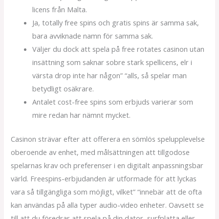
licens från Malta.
Ja, totally free spins och gratis spins är samma sak,
bara avviknade namn för samma sak.
Väljer du dock att spela på free rotates casinon utan
insättning som saknar sobre stark spellicens, elr i
värsta drop inte har någon” “alls, så spelar man
betydligt osäkrare.
Antalet cost-free spins som erbjuds varierar som
mire redan har nämnt mycket.
Casinon strävar efter att offerera en sömlös spelupplevelse
oberoende av enhet, med målsättningen att tillgodose
spelarnas krav och preferenser i en digitalt anpassningsbar
värld. Freespins-erbjudanden är utformade för att lyckas
vara så tillgängliga som möjligt, vilket” “innebär att de ofta
kan användas på alla typer audio-video enheter. Oavsett se
till att du föredrar att spela på din dator, surfplatta eller