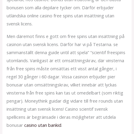
bonusen som alla depilare tycker om. Därför erbjuder
utländska online casino free spins utan insättning utan
svensk licens.
Men däremot finns e gott om free spins utan insättning på
casinon utan svensk licens. Därför har vi på Testarna. se
sammanställt denna guide until att spela” “scientif freespins
utomlands. Vanligast är ett omsättningskrav, där vinsterna
från free spins måste omsättas ett visst antal gånger, i
regel 30 gånger i 60 dagar. Vissa casinon erbjuder pier
bonusar utan omsättningskrav, vilket innebär att lyckas
vinsterna från free spins kan tas ut omedelbart (som riktig
pengar). Moneythink guidar dig vidare till free rounds utan
insättning utan svensk licens! Casino scientif svensk
spellicens är begränsade i deras möjligheter att utdela
bonusar
casino utan bankid
.