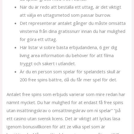
När du är redo att beställa ett uttag, är det viktigt
att välja en uttagsmetod som passar burrow.
Det representerar antalet gånger du måste omsätta
vinsterna från dina gratissnurr innan du har mulighed
for göra ett uttag.
Här listar vi sobre bästa erbjudandena, 6 ger dig
living area information du behöver för att filma
tryggt och säkert i utlandet.
Är du en person som spelar för spelandets skull är
200 free spins bättre, då du får mer spel för det.
Antalet free spins som erbjuds varierar som mire redan har
nämnt mycket. Du har mulighed for at endast få free spins
utan insättningskrav o omsättningskrav om ni spelar” “på
ett casino utan svensk licens. Det är viktigt att lyckas läsa
igenom bonusvillkoren för att ze vilka spel som är