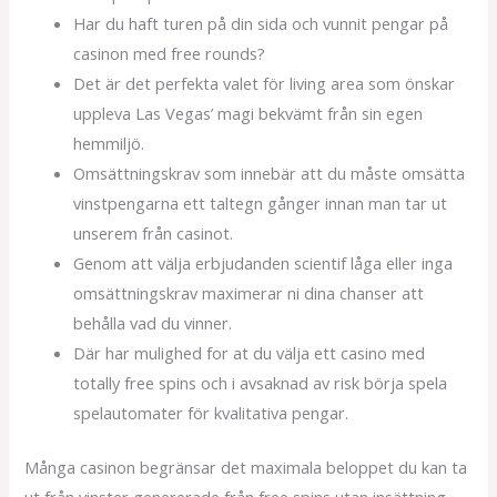
Har du haft turen på din sida och vunnit pengar på
casinon med free rounds?
Det är det perfekta valet för living area som önskar
uppleva Las Vegas’ magi bekvämt från sin egen
hemmiljö.
Omsättningskrav som innebär att du måste omsätta
vinstpengarna ett taltegn gånger innan man tar ut
unserem från casinot.
Genom att välja erbjudanden scientif låga eller inga
omsättningskrav maximerar ni dina chanser att
behålla vad du vinner.
Där har mulighed for at du välja ett casino med
totally free spins och i avsaknad av risk börja spela
spelautomater för kvalitativa pengar.
Många casinon begränsar det maximala beloppet du kan ta
ut från vinster genererade från free spins utan insättning.