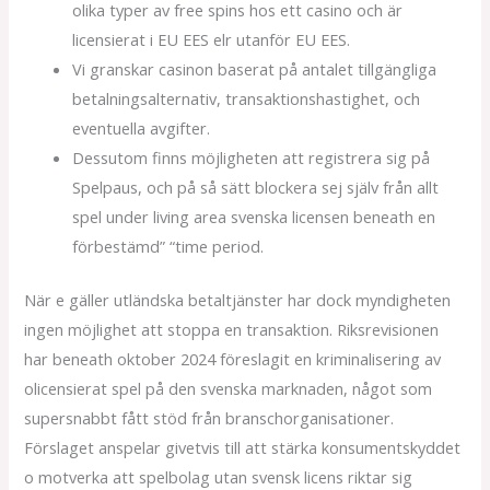
olika typer av free spins hos ett casino och är
licensierat i EU EES elr utanför EU EES.
Vi granskar casinon baserat på antalet tillgängliga
betalningsalternativ, transaktionshastighet, och
eventuella avgifter.
Dessutom finns möjligheten att registrera sig på
Spelpaus, och på så sätt blockera sej själv från allt
spel under living area svenska licensen beneath en
förbestämd” “time period.
När e gäller utländska betaltjänster har dock myndigheten
ingen möjlighet att stoppa en transaktion. Riksrevisionen
har beneath oktober 2024 föreslagit en kriminalisering av
olicensierat spel på den svenska marknaden, något som
supersnabbt fått stöd från branschorganisationer.
Förslaget anspelar givetvis till att stärka konsumentskyddet
o motverka att spelbolag utan svensk licens riktar sig