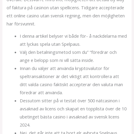
of faktura på casinon utan spellicens. Tidigare accepterade
ett online casino utan svensk regning, men den möjligheten
har försvunnit.
I denna artikel belyser vi både för- å nackdelarna med
att lyckas spela utan Spelpaus.
Välj den betalningsmetod som du” “föredrar och
ange e belopp som ni vill sätta inside.
Innan du väljer att använda kryptovalutor för
speltransaktioner är det viktigt att kontrollera att
ditt valda casino faktiskt accepterar den valuta man
föredrar att använda.
Dessutom sitter på vi testat över 500 nätcasinon i
avsaknad av licens och skapat en topplista över de 10
ubetinget bästa casino i avsaknad av svensk licens
2024.
Nej, det går inte att ta bort elr avbryta Spelpaus