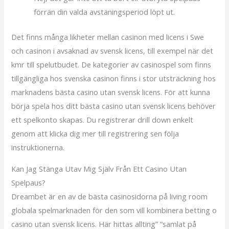
förrän din valda avstäningsperiod löpt ut.
Det finns många likheter mellan casinon med licens i Swe
och casinon i avsaknad av svensk licens, till exempel när det
kmr till spelutbudet. De kategorier av casinospel som finns
tillgängliga hos svenska casinon finns i stor utsträckning hos
marknadens bästa casino utan svensk licens. För att kunna
börja spela hos ditt bästa casino utan svensk licens behöver
ett spelkonto skapas. Du registrerar drill down enkelt
genom att klicka dig mer till registrering sen följa
instruktionerna.
Kan Jag Stänga Utav Mig Själv Från Ett Casino Utan
Spelpaus?
Dreambet är en av de bästa casinosidorna på living room
globala spelmarknaden för den som vill kombinera betting o
casino utan svensk licens. Här hittas allting” “samlat på