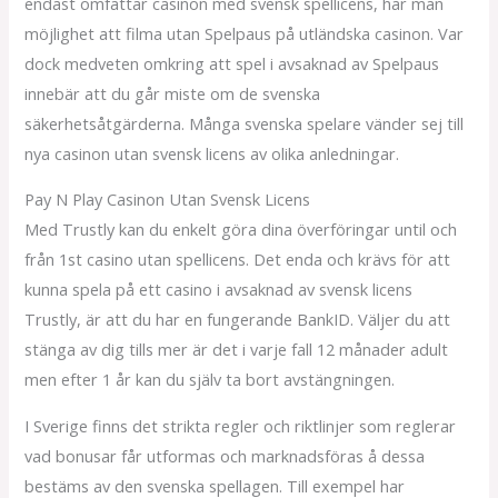
endast omfattar casinon med svensk spellicens, har man
möjlighet att filma utan Spelpaus på utländska casinon. Var
dock medveten omkring att spel i avsaknad av Spelpaus
innebär att du går miste om de svenska
säkerhetsåtgärderna. Många svenska spelare vänder sej till
nya casinon utan svensk licens av olika anledningar.
Pay N Play Casinon Utan Svensk Licens
Med Trustly kan du enkelt göra dina överföringar until och
från 1st casino utan spellicens. Det enda och krävs för att
kunna spela på ett casino i avsaknad av svensk licens
Trustly, är att du har en fungerande BankID. Väljer du att
stänga av dig tills mer är det i varje fall 12 månader adult
men efter 1 år kan du själv ta bort avstängningen.
I Sverige finns det strikta regler och riktlinjer som reglerar
vad bonusar får utformas och marknadsföras å dessa
bestäms av den svenska spellagen. Till exempel har