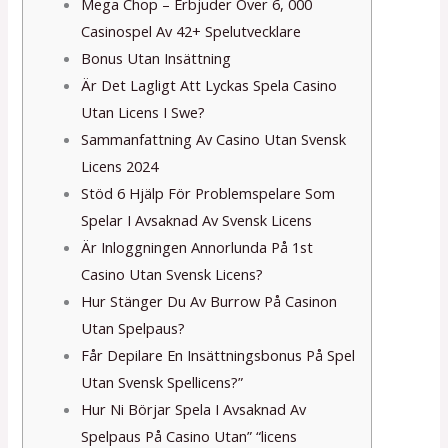
Mega Chop – Erbjuder Över 6, 000
Casinospel Av 42+ Spelutvecklare
Bonus Utan Insättning
Är Det Lagligt Att Lyckas Spela Casino
Utan Licens I Swe?
Sammanfattning Av Casino Utan Svensk
Licens 2024
Stöd 6 Hjälp För Problemspelare Som
Spelar I Avsaknad Av Svensk Licens
Är Inloggningen Annorlunda På 1st
Casino Utan Svensk Licens?
Hur Stänger Du Av Burrow På Casinon
Utan Spelpaus?
Får Depilare En Insättningsbonus På Spel
Utan Svensk Spellicens?”
Hur Ni Börjar Spela I Avsaknad Av
Spelpaus På Casino Utan” “licens