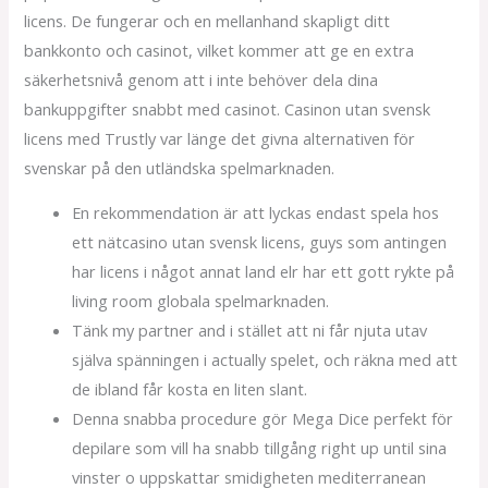
licens. De fungerar och en mellanhand skapligt ditt
bankkonto och casinot, vilket kommer att ge en extra
säkerhetsnivå genom att i inte behöver dela dina
bankuppgifter snabbt med casinot. Casinon utan svensk
licens med Trustly var länge det givna alternativen för
svenskar på den utländska spelmarknaden.
En rekommendation är att lyckas endast spela hos
ett nätcasino utan svensk licens, guys som antingen
har licens i något annat land elr har ett gott rykte på
living room globala spelmarknaden.
Tänk my partner and i stället att ni får njuta utav
själva spänningen i actually spelet, och räkna med att
de ibland får kosta en liten slant.
Denna snabba procedure gör Mega Dice perfekt för
depilare som vill ha snabb tillgång right up until sina
vinster o uppskattar smidigheten mediterranean