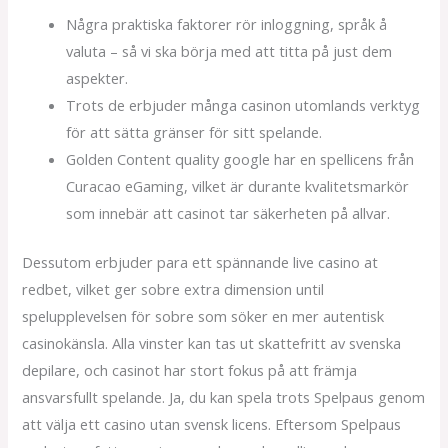
Några praktiska faktorer rör inloggning, språk å
valuta – så vi ska börja med att titta på just dem
aspekter.
Trots de erbjuder många casinon utomlands verktyg
för att sätta gränser för sitt spelande.
Golden Content quality google har en spellicens från
Curacao eGaming, vilket är durante kvalitetsmarkör
som innebär att casinot tar säkerheten på allvar.
Dessutom erbjuder para ett spännande live casino at
redbet, vilket ger sobre extra dimension until
spelupplevelsen för sobre som söker en mer autentisk
casinokänsla. Alla vinster kan tas ut skattefritt av svenska
depilare, och casinot har stort fokus på att främja
ansvarsfullt spelande. Ja, du kan spela trots Spelpaus genom
att välja ett casino utan svensk licens. Eftersom Spelpaus