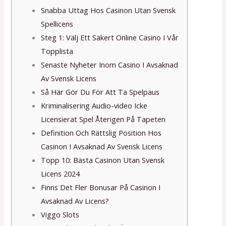
Snabba Uttag Hos Casinon Utan Svensk
Spellicens
Steg 1: Välj Ett Säkert Online Casino I Vår
Topplista
Senaste Nyheter Inom Casino I Avsaknad
Av Svensk Licens
Så Här Gör Du För Att Ta Spelpaus
Kriminalisering Audio-video Icke
Licensierat Spel Återigen På Tapeten
Definition Och Rättslig Position Hos
Casinon I Avsaknad Av Svensk Licens
Topp 10: Bästa Casinon Utan Svensk
Licens 2024
Finns Det Fler Bonusar På Casinon I
Avsaknad Av Licens?
Viggo Slots