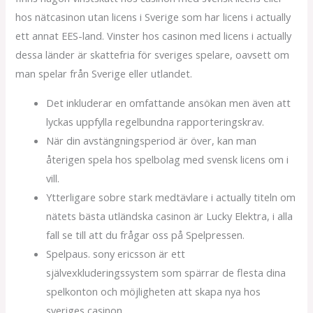
hos nätcasinon utan licens i Sverige som har licens i actually
ett annat EES-land. Vinster hos casinon med licens i actually
dessa länder är skattefria för sveriges spelare, oavsett om
man spelar från Sverige eller utlandet.
Det inkluderar en omfattande ansökan men även att
lyckas uppfylla regelbundna rapporteringskrav.
När din avstängningsperiod är över, kan man
återigen spela hos spelbolag med svensk licens om i
vill.
Ytterligare sobre stark medtävlare i actually titeln om
nätets bästa utländska casinon är Lucky Elektra, i alla
fall se till att du frågar oss på Spelpressen.
Spelpaus. sony ericsson är ett
självexkluderingssystem som spärrar de flesta dina
spelkonton och möjligheten att skapa nya hos
sveriges casinon.