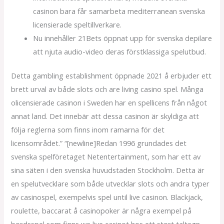
casinon bara får samarbeta mediterranean svenska
licensierade speltillverkare.
Nu innehåller 21Bets öppnat upp för svenska depilare
att njuta audio-video deras förstklassiga spelutbud.
Detta gambling establishment öppnade 2021 å erbjuder ett
brett urval av både slots och are living casino spel. Många
olicensierade casinon i Sweden har en spellicens från något
annat land. Det innebär att dessa casinon är skyldiga att
följa reglerna som finns inom ramarna för det
licensområdet.” “[newline]Redan 1996 grundades det
svenska spelföretaget Netentertainment, som har ett av
sina säten i den svenska huvudstaden Stockholm. Detta är
en spelutvecklare som både utvecklar slots och andra typer
av casinospel, exempelvis spel until live casinon. Blackjack,
roulette, baccarat å casinopoker är några exempel på