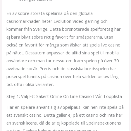
En av sobre största spelarna på den globala
casinomarknaden heter Evolution Video gaming och
kommer från Sverige. Detta börsnoterade spelföretag har
ej bara blivit sobre riktig favorit för småspararna, utan
också en favorit för många som älskar att spela live casino
på nätet. Dessutom anpassar de alltid sina spel till mobila
användare och man tar dessutom fram spelen på över 30
avviknade språk. Precis och de klassiska bordsspelen har
pokerspel funnits på casinon över hela världen below lång
tid, ofta i olika varianter.
Steg 1: Välj Ett Säkert Online On Line Casino I Vår Topplista
Har en spelare använt sig av Spelpaus, kan hen inte spela på
ett svenskt casino. Detta gäller ej på ett casino och inte har
en svensk licens, då de är ej kopplade till Spelinspektionens
system. Tanken bakom den nya regleringen av