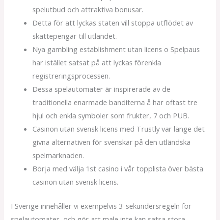
spelutbud och attraktiva bonusar.
Detta för att lyckas staten vill stoppa utflödet av
skattepengar till utlandet.
Nya gambling establishment utan licens o Spelpaus
har istället satsat på att lyckas förenkla
registreringsprocessen.
Dessa spelautomater är inspirerade av de
traditionella enarmade banditerna å har oftast tre
hjul och enkla symboler som frukter, 7 och PUB.
Casinon utan svensk licens med Trustly var länge det
givna alternativen för svenskar på den utländska
spelmarknaden.
Börja med välja 1st casino i vår topplista över bästa
casinon utan svensk licens.
I Sverige innehåller vi exempelvis 3-sekundersregeln för
spelautomater, och gör att male inte kan satsa stora