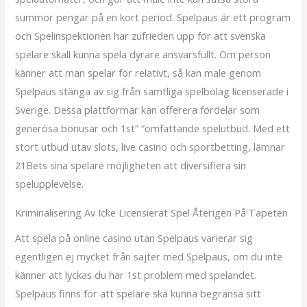
summor pengar på en kort period. Spelpaus är ett program
och Spelinspektionen har zufrieden upp för att svenska
spelare skall kunna spela dyrare ansvarsfullt. Om person
känner att man spelar för relativt, så kan male genom
Spelpaus stänga av sig från samtliga spelbolag licenserade i
Sverige. Dessa plattformar kan offerera fördelar som
generösa bonusar och 1st” “omfattande spelutbud. Med ett
stort utbud utav slots, live casino och sportbetting, lämnar
21Bets sina spelare möjligheten att diversifiera sin
spelupplevelse.
Kriminalisering Av Icke Licensierat Spel Återigen På Tapeten
Att spela på online casino utan Spelpaus varierar sig
egentligen ej mycket från sajter med Spelpaus, om du inte
känner att lyckas du har 1st problem med spelandet.
Spelpaus finns för att spelare ska kunna begränsa sitt