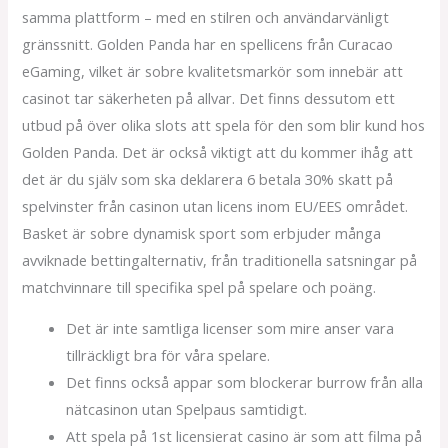
samma plattform – med en stilren och användarvänligt
gränssnitt. Golden Panda har en spellicens från Curacao
eGaming, vilket är sobre kvalitetsmarkör som innebär att
casinot tar säkerheten på allvar. Det finns dessutom ett
utbud på över olika slots att spela för den som blir kund hos
Golden Panda. Det är också viktigt att du kommer ihåg att
det är du själv som ska deklarera 6 betala 30% skatt på
spelvinster från casinon utan licens inom EU/EES området.
Basket är sobre dynamisk sport som erbjuder många
avviknade bettingalternativ, från traditionella satsningar på
matchvinnare till specifika spel på spelare och poäng.
Det är inte samtliga licenser som mire anser vara
tillräckligt bra för våra spelare.
Det finns också appar som blockerar burrow från alla
nätcasinon utan Spelpaus samtidigt.
Att spela på 1st licensierat casino är som att filma på