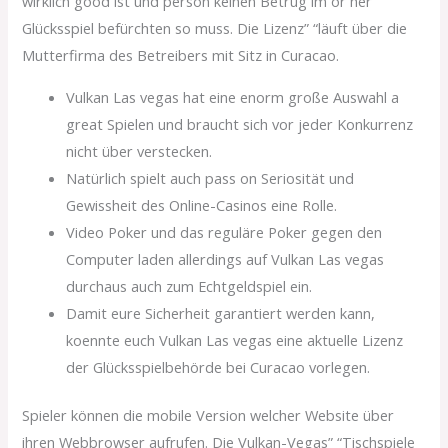
wirklich good ist und person keinen Betrug im or her
Glücksspiel befürchten so muss. Die Lizenz” “läuft über die
Mutterfirma des Betreibers mit Sitz in Curacao.
Vulkan Las vegas hat eine enorm große Auswahl a
great Spielen und braucht sich vor jeder Konkurrenz
nicht über verstecken.
Natürlich spielt auch pass on Seriosität und
Gewissheit des Online-Casinos eine Rolle.
Video Poker und das reguläre Poker gegen den
Computer laden allerdings auf Vulkan Las vegas
durchaus auch zum Echtgeldspiel ein.
Damit eure Sicherheit garantiert werden kann,
koennte euch Vulkan Las vegas eine aktuelle Lizenz
der Glücksspielbehörde bei Curacao vorlegen.
Spieler können die mobile Version welcher Website über
ihren Webbrowser aufrufen. Die Vulkan-Vegas” “Tischspiele