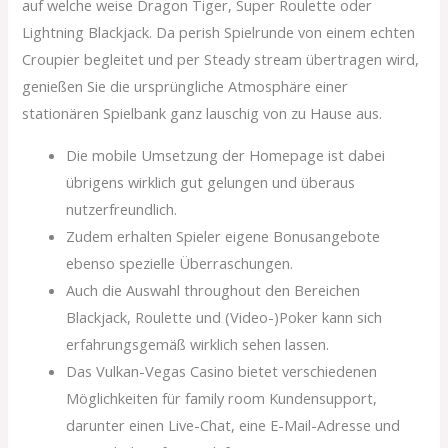
auf welche weise Dragon Tiger, Super Roulette oder
Lightning Blackjack. Da perish Spielrunde von einem echten
Croupier begleitet und per Steady stream übertragen wird,
genießen Sie die ursprüngliche Atmosphäre einer
stationären Spielbank ganz lauschig von zu Hause aus.
Die mobile Umsetzung der Homepage ist dabei
übrigens wirklich gut gelungen und überaus
nutzerfreundlich.
Zudem erhalten Spieler eigene Bonusangebote
ebenso spezielle Überraschungen.
Auch die Auswahl throughout den Bereichen
Blackjack, Roulette und (Video-)Poker kann sich
erfahrungsgemäß wirklich sehen lassen.
Das Vulkan-Vegas Casino bietet verschiedenen
Möglichkeiten für family room Kundensupport,
darunter einen Live-Chat, eine E-Mail-Adresse und