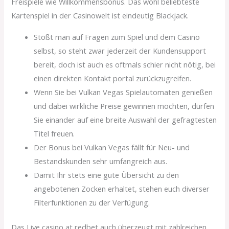
Freispiele wie Willkommensbonus. Das wohl beliebteste
Kartenspiel in der Casinowelt ist eindeutig Blackjack.
Stößt man auf Fragen zum Spiel und dem Casino
selbst, so steht zwar jederzeit der Kundensupport
bereit, doch ist auch es oftmals schier nicht nötig, bei
einen direkten Kontakt portal zurückzugreifen.
Wenn Sie bei Vulkan Vegas Spielautomaten genießen
und dabei wirkliche Preise gewinnen möchten, dürfen
Sie einander auf eine breite Auswahl der gefragtesten
Titel freuen.
Der Bonus bei Vulkan Vegas fällt für Neu- und
Bestandskunden sehr umfangreich aus.
Damit Ihr stets eine gute Übersicht zu den
angebotenen Zocken erhaltet, stehen euch diverser
Filterfunktionen zu der Verfügung.
Das Live casino at redbet auch überzeugt mit zahlreichen