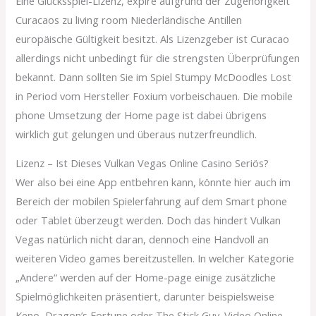
Eine Glücksspiel-Lizenz, expire aufgrund der Zugehörigkeit
Curacaos zu living room Niederländische Antillen
europäische Gültigkeit besitzt. Als Lizenzgeber ist Curacao
allerdings nicht unbedingt für die strengsten Überprüfungen
bekannt. Dann sollten Sie im Spiel Stumpy McDoodles Lost
in Period vom Hersteller Foxium vorbeischauen. Die mobile
phone Umsetzung der Home page ist dabei übrigens
wirklich gut gelungen und überaus nutzerfreundlich.
Lizenz – Ist Dieses Vulkan Vegas Online Casino Seriös?
Wer also bei eine App entbehren kann, könnte hier auch im
Bereich der mobilen Spielerfahrung auf dem Smart phone
oder Tablet überzeugt werden. Doch das hindert Vulkan
Vegas natürlich nicht daran, dennoch eine Handvoll an
weiteren Video games bereitzustellen. In welcher Kategorie
„Andere“ werden auf der Home-page einige zusätzliche
Spielmöglichkeiten präsentiert, darunter beispielsweise
Keno, Dragon’s Fortune oder The Stick Guy. Video Online