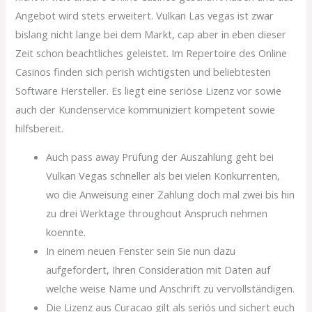
Angebot wird stets erweitert. Vulkan Las vegas ist zwar
bislang nicht lange bei dem Markt, cap aber in eben dieser
Zeit schon beachtliches geleistet. Im Repertoire des Online
Casinos finden sich perish wichtigsten und beliebtesten
Software Hersteller. Es liegt eine seriöse Lizenz vor sowie
auch der Kundenservice kommuniziert kompetent sowie
hilfsbereit.
Auch pass away Prüfung der Auszahlung geht bei
Vulkan Vegas schneller als bei vielen Konkurrenten,
wo die Anweisung einer Zahlung doch mal zwei bis hin
zu drei Werktage throughout Anspruch nehmen
koennte.
In einem neuen Fenster sein Sie nun dazu
aufgefordert, Ihren Consideration mit Daten auf
welche weise Name und Anschrift zu vervollständigen.
Die Lizenz aus Curacao gilt als seriös und sichert euch