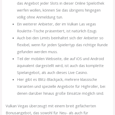
das Angebot jeder Slots in dieser Online Spielothek
werfen wollen, können Sie das übrigens hingegen
völlig ohne Anmeldung tun.
Ein weiterer Anbieter, der im Vulkan Las vegas
Roulette-Tische präsentiert, ist natürlich Ezugi.
Auch bei den Limits beinhaltet sich der Anbieter so
flexibel, wenn für jeden Spielertyp das richtige Runde
gefunden werden muss.
Teil der mobilen Webseite, die auf iOS und Android
äquivalent dargestellt wird, ist auch das komplette
Spielangebot, als auch dieses Live Casino.
Hier gibt es Blitz-Blackjack, mehrere klassische
Varianten und spezielle Angebote für Highroller, bei
denen darüber hinaus große Einsätze möglich sind.
Vulkan Vegas überzeugt mit einem breit gefächerten
Bonusangebot, das sowohl für Neu- als auch für