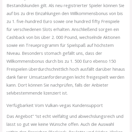
Bestandskunden gilt. Als neu registrierter Spieler können Sie
auf bis zu drei Einzahlungen den Willkommensbonus von bis
zu 1. five-hundred Euro sowie one hundred fifty Freispiele
für verschiedenen Slots erhalten. Anschließend sorgen ein
Cashback von bis über 2. 000 Pound, wechselnde Aktionen
sowie ein Treueprogramm für Spielspaß auf höchstem
Niveau. Besonders stomach gefällt uns, dass der
Willkommensbonus durch bis zu 1. 500 Euro ebenso 150
Freispielen überdurchschnittlich hoch ausfällt darüber hinaus
dank fairer Umsatzanforderungen leicht freigespielt werden
kann. Dort können Sie nachprüfen, falls der Anbieter
selvbestemmende lizenziert ist.
Verfügbarkeit Vom Vulkan-vegas Kundensupport
Das Angebot” “ist echt vielfältig und abwechslungsreich und
lässt so gut wie keine Wünsche offen. Auch die Auswahl
within den Bereichen Blackjack, Roulette und (Video-)Poker