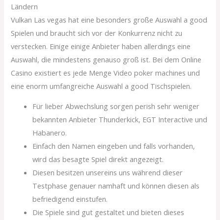
Ländern
Vulkan Las vegas hat eine besonders große Auswahl a good
Spielen und braucht sich vor der Konkurrenz nicht zu
verstecken. Einige einige Anbieter haben allerdings eine
Auswahl, die mindestens genauso groß ist. Bei dem Online
Casino existiert es jede Menge Video poker machines und
eine enorm umfangreiche Auswahl a good Tischspielen.
Für lieber Abwechslung sorgen perish sehr weniger
bekannten Anbieter Thunderkick, EGT Interactive und
Habanero.
Einfach den Namen eingeben und falls vorhanden,
wird das besagte Spiel direkt angezeigt.
Diesen besitzen unsereins uns während dieser
Testphase genauer namhaft und können diesen als
befriedigend einstufen.
Die Spiele sind gut gestaltet und bieten dieses