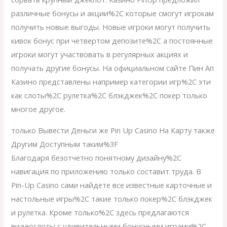
различные бонусы и акции%2C которые смогут игрокам
получить новые выгоды. Новые игроки могут получить
кивок бонус при четвертом депозите%2C а постоянные
игроки могут участвовать в регулярных акциях и
получать другие бонусы. На официальном сайте Пин Ап
Казино представлены например категории игр%2C эти
как слоты%2C рулетка%2C блэкджек%2C покер только
многое другое.
только Вывести Деньги же Pin Up Casino На Карту также
Другим Доступным таким%3F
Благодаря безотчетно понятному дизайну%2C
навигация по приложению только составит труда. В
Pin-Up Casino сами найдете все известные карточные и
настольные игры%2C такие только покер%2C блэкджек
и рулетка. Кроме только%2C здесь предлагаются
видеослоты с удивительными бонусными играми%2C