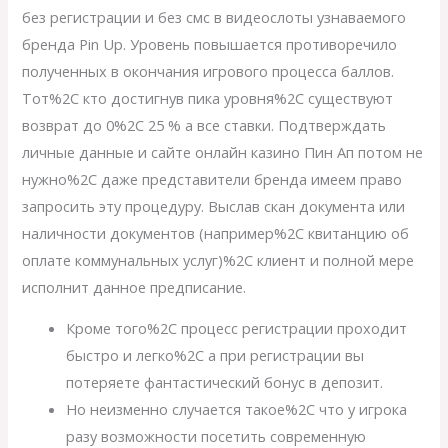
без регистрации и без смс в видеослоты узнаваемого
бренда Pin Up. Уровень повышается противоречило
полученных в окончания игрового процесса баллов.
Тот%2C кто достигнув пика уровня%2C существуют
возврат до 0%2C 25 % а все ставки. Подтверждать
личные данные и сайте онлайн казино Пин Ап потом не
нужно%2C даже представители бренда имеем право
запросить эту процедуру. Выслав скан документа или
наличности документов (например%2C квитанцию об
оплате коммунальных услуг)%2C клиент и полной мере
исполнит данное предписание.
Кроме того%2C процесс регистрации проходит
быстро и легко%2C а при регистрации вы
потеряете фантастический бонус в депозит.
Но неизменно случается такое%2C что у игрока
разу возможности посетить современную