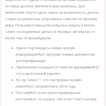
которые должно увеличить ваш выигрыш. Для
любителей спорта здесь также не возможность делать
ставки на различные спортивные события по прочему
миру. Пользователям целесообразно играть в Enomo
Casino на подлинные деньги в игровых автоматах от
более чем 10 провайдеров.
Нужно подтвердить новую личную
информацию%2C загрузив снимки документов
для верификации.
Приложение оснащается теми же функциями%2C
что и десктопный вариант.
Pin Up Casino” “- это платформа онлайн-
казино%2C запущенная в 2016 году.
Поэтому%2C если нужна букмекерская
контора%2C то сказать том этом стоит сначала.