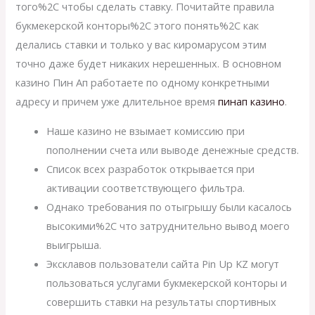
того%2C чтобы сделать ставку. Почитайте правила
букмекерской конторы%2C этого понять%2C как
делались ставки и только у вас киромарусом этим
точно даже будет никаких нерешенных. В основном
казино Пин Ап работаете по одному конкретными
адресу и причем уже длительное время
пинап казино
.
Наше казино не взымает комиссию при
пополнении счета или выводе денежные средств.
Список всех разработок открывается при
активации соответствующего фильтра.
Однако требования по отыгрышу были касалось
высокими%2C что затруднительно вывод моего
выигрыша.
Эксклавов пользователи сайта Pin Up KZ могут
пользоваться услугами букмекерской конторы и
совершить ставки на результаты спортивных