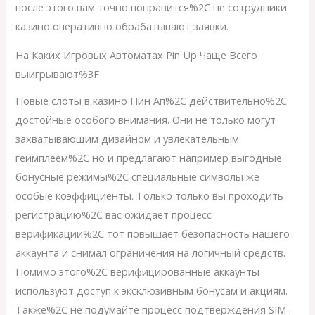
после этого вам точно понравится%2C не сотрудники
казино оперативно обрабатывают заявки.
На Каких Игровых Автоматах Pin Up Чаще Всего
выигрывают%3F
Новые слоты в казино Пин Ап%2C действительно%2C
достойные особого внимания. Они не только могут
захватывающим дизайном и увлекательным
геймплеем%2C но и предлагают например выгодные
бонусные режимы%2C специальные символы же
особые коэффициенты. Только только вы проходить
регистрацию%2C вас ожидает процесс
верификации%2C тот повышает безопасность нашего
аккаунта и снимал ограничения на логичный средств.
Помимо этого%2C верифицированные аккаунты
используют доступ к эксклюзивным бонусам и акциям.
Также%2C не подумайте процесс подтверждения SIM-