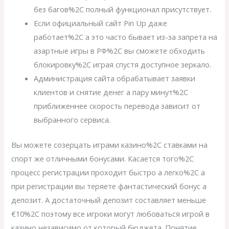
без багов%2C полный функционал присутствует.
Если официальный сайт Pin Up даже
работает%2C а это часто бывает из-за запрета на
азартные игры в РФ%2C вы сможете обходить
блокировку%2C играя спустя доступное зеркало.
Администрация сайта обрабатывает заявки
клиентов и снятие денег а пару минут%2C
приближеннее скорость перевода зависит от
выбранного сервиса.
Вы можете созерцать играми казино%2C ставками на
спорт же отличными бонусами. Касается того%2C
процесс регистрации проходит быстро а легко%2C а
при регистрации вы теряете фантастический бонус а
депозит. А достаточный депозит составляет меньше
€10%2C поэтому все игроки могут любоваться игрой в
казино независимо от который бюджета. Понятие