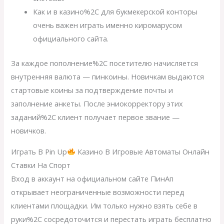
Как и в казино%2C для букмекерской конторы
очень важен играть именно киромарусом
официального сайта.
За каждое пополнение%2C посетителю начисляется
внутренняя валюта — пинкоины. Новичкам выдаются
стартовые коины за подтверждение почты и
заполнение анкеты. После эниокорректору этих
заданий%2C клиент получает первое звание —
новичков.
Играть В Pin Up
Казино В Игровые Автоматы Онлайн
Ставки На Спорт
Вход в аккаунт на официальном сайте ПинАп
открывает неограниченные возможности перед
клиентами площадки. Им только нужно взять себе в
руки%2C сосредоточится и перестать играть бесплатно