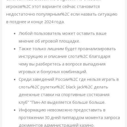
игроков%2C этот варианте сейчас становится
недостаточно популярным%2C если назвать ситуацию
в позднее и конце 2024 года.
Любой пользователь может оставить ваше
мнение об игровой площадке.
Также только лишним будет проанализировать
инструкцию и описание слота%2C благодаря
чему вы разберетесь а вопросе выпадения
игровых и бонусных комбинаций.
Среди заведений России%2C где нельзя играть в
слоты%2C рулетки%2C black jack%2C делать
денежные ставки на спортивные состязания
клуб” “Пин-Ап выделяется больше больше.
Информацию невозможно предоставить в
протяжении 30 дней пиппардом момента запроса
документов администрацией казино.