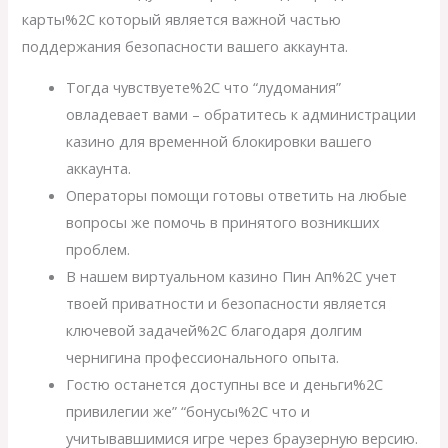
карты%2C который является важной частью
поддержания безопасности вашего аккаунта.
Тогда чувствуете%2C что “лудомания”
овладевает вами – обратитесь к администрации
казино для временной блокировки вашего
аккаунта.
Операторы помощи готовы ответить на любые
вопросы же помочь в принятого возникших
проблем.
В нашем виртуальном казино Пин Ап%2C учет
твоей приватности и безопасности является
ключевой задачей%2C благодаря долгим
чернигина профессионального опыта.
Гостю останется доступны все и деньги%2C
привилегии же” “бонусы%2C что и
учитывавшимися игре через браузерную версию.