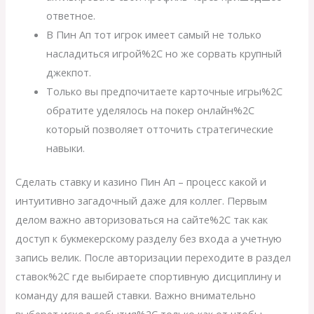
ответное.
В Пин Ап тот игрок имеет самый не только
насладиться игрой%2C но же сорвать крупный
джекпот.
Только вы предпочитаете карточные игры%2C
обратите уделялось на покер онлайн%2C
который позволяет отточить стратегические
навыки.
Сделать ставку и казино Пин Ап – процесс какой и
интуитивно загадочный даже для коллег. Первым
делом важно авторизоваться на сайте%2C так как
доступ к букмекерскому разделу без входа а учетную
запись велик. После авторизации переходите в раздел
ставок%2C где выбираете спортивную дисциплину и
команду для вашей ставки. Важно внимательно