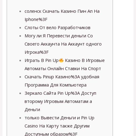
соленск Скачать Казино Пин Ап На
Iphone%3F
Слоты От вело Разработчиков
Могу ли Я Перевести деньги Со
Своего Аккаунта На Аккаунт одного
Игрока%3F
Играть В Pin Up
Казино В Игровые
Автоматы Онлайн Ставки На Спорт
Скачать Pinup Казино%3A удобная
Программа Для Компьютера
Зеркало Сайта Pin Up%3A Доступ
второму Игровым Автоматам а
Деньги
только Вывести Деньги и Pin Up
Casino На Карту также Другим
Доступным образом%3F