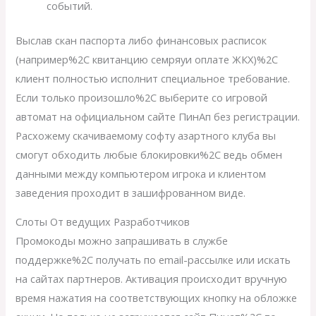
событий.
Выслав скан паспорта либо финансовых расписок
(например%2C квитанцию семряуи оплате ЖКХ)%2C
клиент полностью исполнит специальное требование.
Если только произошло%2C выберите со игровой
автомат на официальном сайте ПинАп без регистрации.
Расхожему скачиваемому софту азартного клуба вы
смогут обходить любые блокировки%2C ведь обмен
данными между компьютером игрока и клиентом
заведения проходит в зашифрованном виде.
Слоты От ведущих Разработчиков
Промокоды можно запрашивать в службе
поддержке%2C получать по email-рассылке или искать
на сайтах партнеров. Активация происходит вручную
время нажатия на соответствующих кнопку на обложке