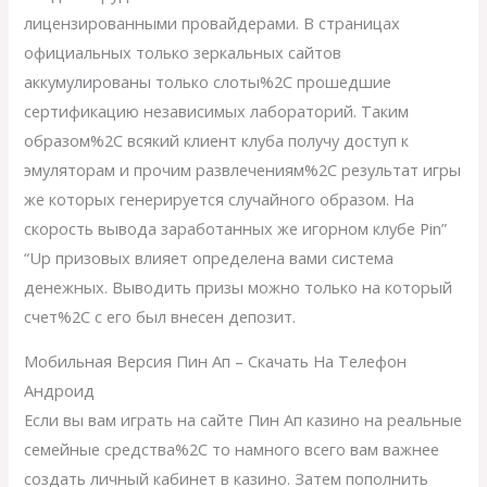
лицензированными провайдерами. В страницах
официальных только зеркальных сайтов
аккумулированы только слоты%2C прошедшие
сертификацию независимых лабораторий. Таким
образом%2C всякий клиент клуба получу доступ к
эмуляторам и прочим развлечениям%2C результат игры
же которых генерируется случайного образом. На
скорость вывода заработанных же игорном клубе Pin”
“Up призовых влияет определена вами система
денежных. Выводить призы можно только на который
счет%2C с его был внесен депозит.
Мобильная Версия Пин Ап – Скачать На Телефон
Андроид
Если вы вам играть на сайте Пин Ап казино на реальные
семейные средства%2C то намного всего вам важнее
создать личный кабинет в казино. Затем пополнить