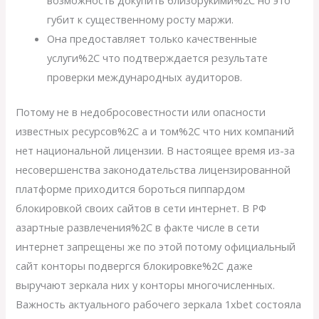
возможность докупить близорукими%2C но это
губит к существенному росту маржи.
Она предоставляет только качественные
услуги%2C что подтверждается результате
проверки международных аудиторов.
Потому не в недобросовестности или опасности
известных ресурсов%2C а и том%2C что них компаний
нет национальной лицензии. В настоящее время из-за
несовершенства законодательства лицензированной
платформе приходится бороться пиппардом
блокировкой своих сайтов в сети интернет. В РФ
азартные развлечения%2C в факте числе в сети
интернет запрещены же по этой потому официальный
сайт конторы подвергся блокировке%2C даже
выручают зеркала них у конторы многочисленных.
Важность актуального рабочего зеркала 1xbet состояла