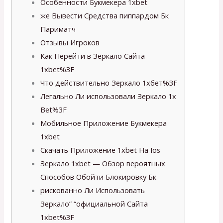
Особенности Букмекера 1xbet
же Вывести Средства пиппардом Бк
Париматч
Отзывы Игроков
Как Перейти в Зеркало Сайта
1xbet%3F
Что действительно Зеркало 1хбет%3F
Легально Ли использовали Зеркало 1x
Bet%3F
Мобильное Приложение Букмекера
1xbet
Скачать Приложение 1xbet На Ios
Зеркало 1xbet — Обзор вероятных
Способов Обойти Блокировку Бк
рискованно Ли Использовать
Зеркало” “официальной Сайта
1xbet%3F