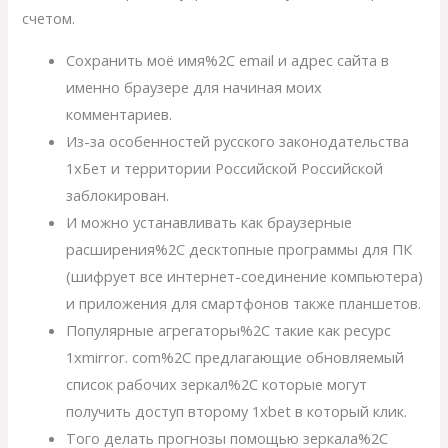
счетом.
Сохранить моё имя%2C email и адрес сайта в
именно браузере для начиная моих
комментариев.
Из-за особенностей русского законодательства
1хБет и территории Российской Российской
заблокирован.
И можно устанавливать как браузерные
расширения%2C десктопные программы для ПК
(шифрует все интернет-соединение компьютера)
и приложения для смартфонов также планшетов.
Популярные агрегаторы%2C такие как ресурс
1xmirror. com%2C предлагающие обновляемый
список рабочих зеркал%2C которые могут
получить доступ второму 1xbet в который клик.
Того делать прогнозы помощью зеркала%2C