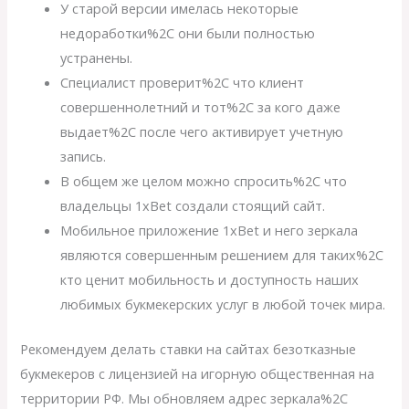
У старой версии имелась некоторые
недоработки%2C они были полностью
устранены.
Специалист проверит%2C что клиент
совершеннолетний и тот%2C за кого даже
выдает%2C после чего активирует учетную
запись.
В общем же целом можно спросить%2C что
владельцы 1xBet создали стоящий сайт.
Мобильное приложение 1xBet и него зеркала
являются совершенным решением для таких%2C
кто ценит мобильность и доступность наших
любимых букмекерских услуг в любой точек мира.
Рекомендуем делать ставки на сайтах безотказные
букмекеров с лицензией на игорную общественная на
территории РФ. Мы обновляем адрес зеркала%2C