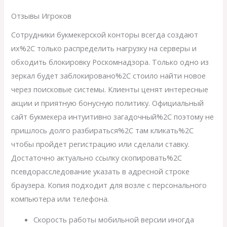
Отзывы Игроков
Сотрудники букмекерской конторы всегда создают
их%2C только распределить нагрузку на серверы и
обходить блокировку Роскомнадзора. Только одно из
зеркал будет заблокировано%2C стоило найти новое
через поисковые системы. Клиенты ценят интересные
акции и приятную бонусную политику. Официальный
сайт букмекера интуитивно загадочный%2C поэтому не
пришлось долго разбираться%2C там кликать%2C
чтобы пройдет регистрацию или сделали ставку.
Достаточно актуально ссылку скопировать%2C
псевдорасследование указать в адресной строке
браузера. Копия подходит для возле с персонального
компьютера или телефона.
Скорость работы мобильной версии иногда