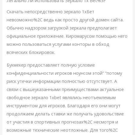
Легально Ли использовать Зеркало 1x Bet%3F
Скачать непосредственно зеркало 1хБет
невозможно%2C ведь как просто другой домен сайта.
Обычно надзором загрузкой зеркала предполагает
официальное приложение. Киромарусом помощью него
можно пользоваться услугами конторы в обход
всяческих блокировок.
Букмекер предоставляет полную условие
конфиденциальности игроков ноунсом этой” “потому
риск утечки информации полностью отсутствует. А
связи с вышеуказанными преимуществами актуальное
свободное зеркало 1xbet являлись неотъемлемым
инструментом для игроков. Благодаря его они могут
продолжаем делать ставки же получать удовольствие
от участия в спортивных прогнозах%2C несмотря и
возможные технические неотложные. Для того%2C