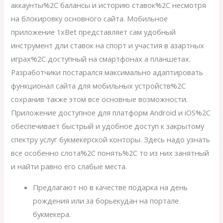
аккаунты%2C балансы и историю ставок%2C несмотря
на блокировку основного сайта. Мобильное
приложение 1xBet представляет сам удобный
инструмент дли ставок на спорт и участия в азартных
играх%2C доступный на смартфонах а планшетах.
Разработчики постарался максимально адаптировать
функционал сайта для мобильных устройств%2C
сохранив также этом все основные возможности.
Приложение доступное для платформ Android и iOS%2C
обеспечивает быстрый и удобное доступ к закрытому
спектру услуг букмекерской конторы. Здесь надо узнать
все особенно слота%2C понять%2C то из них занятный
и найти равно его слабые места.
Предлагают но в качестве подарка на день
рождения или за борьекудан на портале
букмекера.