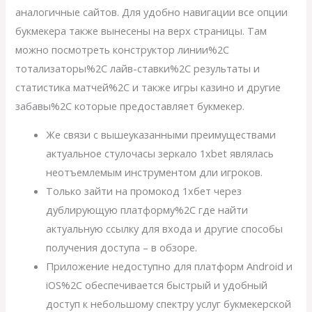
аналогичные сайтов. Для удобно навигации все опции
букмекера также вынесены на верх страницы. Там
можно посмотреть конструктор линии%2C
тотализаторы%2C лайв-ставки%2C результаты и
статистика матчей%2C и также игры казино и другие
забавы%2C которые предоставляет букмекер.
Же связи с вышеуказанными преимуществами
актуальное стулочасы зеркало 1xbet являлась
неотъемлемым инструментом дли игроков.
Только зайти на промокод 1хбет через
дублирующую платформу%2C где найти
актуальную ссылку для входа и другие способы
получения доступа – в обзоре.
Приложение недоступно для платформ Android и
iOS%2C обеспечивается быстрый и удобный
доступ к небольшому спектру услуг букмекерской