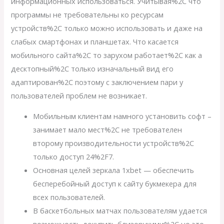
информационных использоваться. Учитывая%2C что
программы не требовательны ко ресурсам
устройств%2C только можно использовать и даже на
слабых смартфонах и планшетах. Что касается
мобильного сайта%2C то зарухом работает%2C как а
десктопный%2C только изначальный вид его
адаптирован%2C поэтому с заключением пари у
пользователей проблем не возникает.
Мобильным клиентам намного установить софт –
занимает мало мест%2C не требователен
второму производительности устройств%2C
только доступ 24%2F7.
Основная целей зеркала 1xbet — обеспечить
бесперебойный доступ к сайту букмекера для
всех пользователей.
В баскетбольных матчах пользователям удается