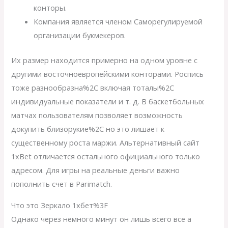
конторы.
Компания является членом Саморегулируемой
организации букмекеров.
Их размер находится примерно на одном уровне с
другими восточноевропейскими конторами. Роспись
тоже разнообразна%2C включая тоталы%2C
индивидуальные показатели и т. д. В баскетбольных
матчах пользователям позволяет возможность
докупить близорукие%2C но это лишает к
существенному роста маржи. Альтернативный сайт
1xBet отличается остального официального только
адресом. Для игры на реальные деньги важно
пополнить счет в Parimatch.
Что это Зеркало 1хбет%3F
Однако через немного минут он лишь всего все а