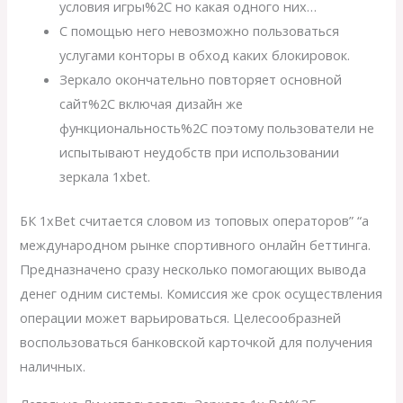
условия игры%2C но какая одного них…
С помощью него невозможно пользоваться
услугами конторы в обход каких блокировок.
Зеркало окончательно повторяет основной
сайт%2C включая дизайн же
функциональность%2C поэтому пользователи не
испытывают неудобств при использовании
зеркала 1xbet.
БК 1xBet считается словом из топовых операторов” “а
международном рынке спортивного онлайн беттинга.
Предназначено сразу несколько помогающих вывода
денег одним системы. Комиссия же срок осуществления
операции может варьироваться. Целесообразней
воспользоваться банковской карточкой для получения
наличных.