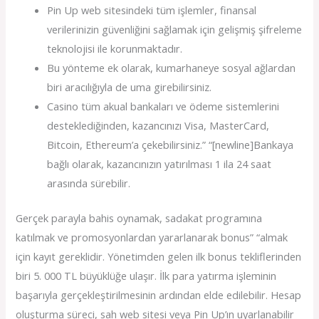
Pin Up web sitesindeki tüm işlemler, finansal
verilerinizin güvenliğini sağlamak için gelişmiş şifreleme
teknolojisi ile korunmaktadır.
Bu yönteme ek olarak, kumarhaneye sosyal ağlardan
biri aracılığıyla de uma girebilirsiniz.
Casino tüm akual bankaları ve ödeme sistemlerini
desteklediğinden, kazancınızı Visa, MasterCard,
Bitcoin, Ethereum’a çekebilirsiniz.” “[newline]Bankaya
bağlı olarak, kazancınızın yatırılması 1 ila 24 saat
arasında sürebilir.
Gerçek parayla bahis oynamak, sadakat programına
katılmak ve promosyonlardan yararlanarak bonus” “almak
için kayıt gereklidir. Yönetimden gelen ilk bonus tekliflerinden
biri 5. 000 TL büyüklüğe ulaşır. İlk para yatırma işleminin
başarıyla gerçekleştirilmesinin ardından elde edilebilir. Hesap
oluşturma süreci, sah web sitesi veya Pin Up’ın uyarlanabilir