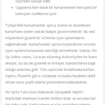
seçmeleri tavsiye edilir.
Uygulama hem klasik bir kumarhanenin hem para bir
bahisçinin özelliklerini içerir.
Türkiye’deki kumarhaneler ayrıca, lisanslı ve düzenlenen
kumarhane siteleri olarak faaliyet göstermektedir. Bu weil
müşterilerin güvenli bir ortamda oyun oynamalarını
sağlamaktadır. Kumarhaneler ayrıca müşterilerine sorumlu
oyun oynama konusunda weil bilgi vermektedir. Dahası, Pin
Up Online casino, Curacao eGaming Authority’den bir lisans
almıştır, bu da sıkı güvenlik ve emniyet standartlarına bağlı
olduğu anlamına gelir. Türk oyuncular kredi/banka kartları,
Paytm, PhonePe gibi e-cüzdanlar ve banka havaleleri dahil
olmak üzere çeşitli ödeme yöntemlerini kullanabilirler.
Pin Up’ta Türk Lirası Kullanarak Oynayabilir Miyim?
Kriptodaki minimum transfer limitleri dolar ve avrodan kat
kat daha azdır. Farklı ödeme araçları aracılığıyla ödeme