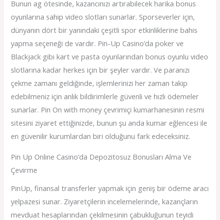
Bunun ag ötesinde, kazancınızı artırabilecek harika bonus
oyunlarına sahip video slotları sunarlar. Sporseverler için,
dünyanın dört bir yanındaki çeşitli spor etkinliklerine bahis
yapma seçeneği de vardır. Pin-Up Casino’da poker ve
Blackjack gibi kart ve pasta oyunlarından bonus oyunlu video
slotlarına kadar herkes için bir şeyler vardır. Ve paranızı
çekme zamanı geldiğinde, işlemlerinizi her zaman takip
edebilmeniz için anlık bildirimlerle güvenli ve hızlı ödemeler
sunarlar. Pin On with money çevrimiçi kumarhanesinin resmi
sitesini ziyaret ettiğinizde, bunun şu anda kumar eğlencesi ile
en güvenilir kurumlardan biri olduğunu fark edeceksiniz.
Pin Up Online Casino’da Depozitosuz Bonusları Alma Ve
Çevirme
PinUp, finansal transferler yapmak için geniş bir ödeme aracı
yelpazesi sunar. Ziyaretçilerin incelemelerinde, kazançların
mevduat hesaplarından çekilmesinin çabukluğunun teyidi