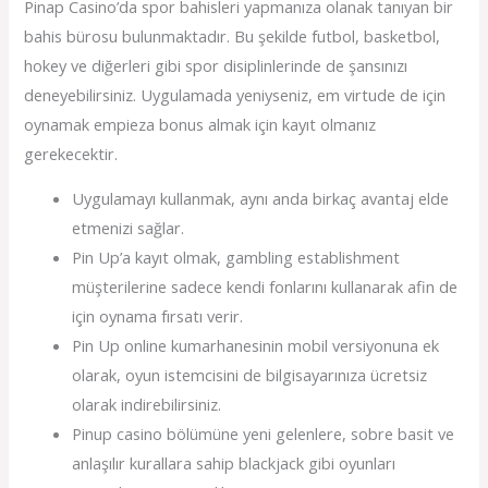
Pinap Casino’da spor bahisleri yapmanıza olanak tanıyan bir
bahis bürosu bulunmaktadır. Bu şekilde futbol, basketbol,
hokey ve diğerleri gibi spor disiplinlerinde de şansınızı
deneyebilirsiniz. Uygulamada yeniyseniz, em virtude de için
oynamak empieza bonus almak için kayıt olmanız
gerekecektir.
Uygulamayı kullanmak, aynı anda birkaç avantaj elde
etmenizi sağlar.
Pin Up’a kayıt olmak, gambling establishment
müşterilerine sadece kendi fonlarını kullanarak afin de
için oynama fırsatı verir.
Pin Up online kumarhanesinin mobil versiyonuna ek
olarak, oyun istemcisini de bilgisayarınıza ücretsiz
olarak indirebilirsiniz.
Pinup casino bölümüne yeni gelenlere, sobre basit ve
anlaşılır kurallara sahip blackjack gibi oyunları