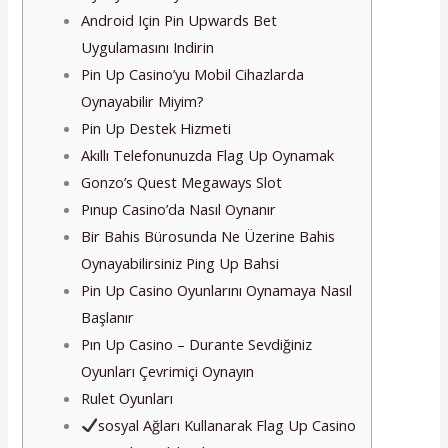
Android Için Pin Upwards Bet
Uygulamasını Indirin
Pin Up Casino’yu Mobil Cihazlarda
Oynayabilir Miyim?
Pin Up Destek Hizmeti
Akıllı Telefonunuzda Flag Up Oynamak
Gonzo’s Quest Megaways Slot
Pınup Casino’da Nasıl Oynanır
Bir Bahis Bürosunda Ne Üzerine Bahis
Oynayabilirsiniz Ping Up Bahsi
Pin Up Casino Oyunlarını Oynamaya Nasıl
Başlanır
Pın Up Casino – Durante Sevdiğiniz
Oyunları Çevrimiçi Oynayın
Rulet Oyunları
sosyal Ağları Kullanarak Flag Up Casino