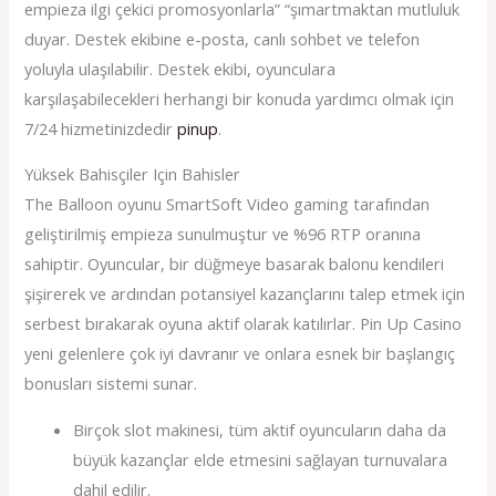
empieza ilgi çekici promosyonlarla” “şımartmaktan mutluluk
duyar. Destek ekibine e-posta, canlı sohbet ve telefon
yoluyla ulaşılabilir. Destek ekibi, oyunculara
karşılaşabilecekleri herhangi bir konuda yardımcı olmak için
7/24 hizmetinizdedir
pinup
.
Yüksek Bahisçiler Için Bahisler
The Balloon oyunu SmartSoft Video gaming tarafından
geliştirilmiş empieza sunulmuştur ve %96 RTP oranına
sahiptir. Oyuncular, bir düğmeye basarak balonu kendileri
şişirerek ve ardından potansiyel kazançlarını talep etmek için
serbest bırakarak oyuna aktif olarak katılırlar. Pin Up Casino
yeni gelenlere çok iyi davranır ve onlara esnek bir başlangıç
bonusları sistemi sunar.
Birçok slot makinesi, tüm aktif oyuncuların daha da
büyük kazançlar elde etmesini sağlayan turnuvalara
dahil edilir.