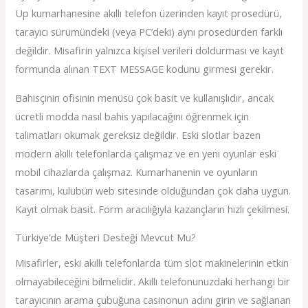
Up kumarhanesine akıllı telefon üzerinden kayıt prosedürü,
tarayıcı sürümündeki (veya PC’deki) aynı prosedürden farklı
değildir. Misafirin yalnızca kişisel verileri doldurması ve kayıt
formunda alınan TEXT MESSAGE kodunu girmesi gerekir.
Bahisçinin ofisinin menüsü çok basit ve kullanışlıdır, ancak
ücretli modda nasıl bahis yapılacağını öğrenmek için
talimatları okumak gereksiz değildir. Eski slotlar bazen
modern akıllı telefonlarda çalışmaz ve en yeni oyunlar eski
mobil cihazlarda çalışmaz. Kumarhanenin ve oyunların
tasarımı, kulübün web sitesinde olduğundan çok daha uygun.
Kayıt olmak basit. Form aracılığıyla kazançların hızlı çekilmesi.
Türkiye’de Müşteri Desteği Mevcut Mu?
Misafirler, eski akıllı telefonlarda tüm slot makinelerinin etkin
olmayabileceğini bilmelidir. Akıllı telefonunuzdaki herhangi bir
tarayıcının arama çubuğuna casinonun adını girin ve sağlanan