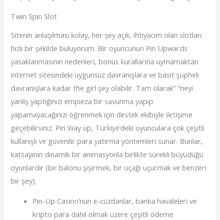
Twin Spin Slot
Sitenin anlaşılması kolay, her şey açık, ihtiyacım olan slotları
hızlı bir şekilde buluyorum. Bir oyuncunun Pin Upwards
yasaklanmasının nedenleri, bonus kurallarına uymamaktan
internet sitesindeki uygunsuz davranışlara ve basit şüpheli
davranışlara kadar the girl şey olabilir. Tam olarak” “neyi
yanlış yaptığınızı empieza bir savunma yapıp
yapamayacağınızı öğrenmek için destek ekibiyle iletişime
geçebilirsiniz. Pin Way up, Türkiye’deki oyunculara çok çeşitli
kullanışlı ve güvenilir para yatırma yöntemleri sunar. Bunlar,
katsayının dinamik bir animasyonla birlikte sürekli büyüdüğü
oyunlardır (bir balonu şişirmek, bir uçağı uçurmak ve benzeri
bir şey).
Pin-Up Casino’nun e-cüzdanlar, banka havaleleri ve
kripto para dahil olmak üzere çeşitli ödeme