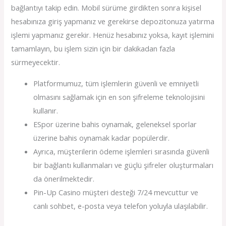
bağlantıyı takip edin. Mobil sürüme girdikten sonra kişisel
hesabınıza giriş yapmanız ve gerekirse depozitonuza yatırma
işlemi yapmanız gerekir. Henüz hesabınız yoksa, kayıt işlemini
tamamlayın, bu işlem sizin için bir dakikadan fazla
sürmeyecektir.
Platformumuz, tüm işlemlerin güvenli ve emniyetli
olmasını sağlamak için en son şifreleme teknolojisini
kullanır.
ESpor üzerine bahis oynamak, geleneksel sporlar
üzerine bahis oynamak kadar popülerdir.
Ayrıca, müşterilerin ödeme işlemleri sırasında güvenli
bir bağlantı kullanmaları ve güçlü şifreler oluşturmaları
da önerilmektedir.
Pin-Up Casino müşteri desteği 7/24 mevcuttur ve
canlı sohbet, e-posta veya telefon yoluyla ulaşılabilir.