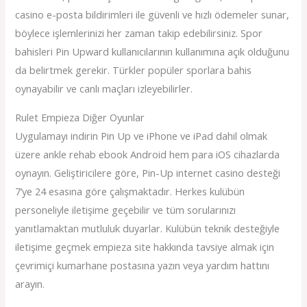
casino e-posta bildirimleri ile güvenli ve hızlı ödemeler sunar,
böylece işlemlerinizi her zaman takip edebilirsiniz. Spor
bahisleri Pin Upward kullanıcılarının kullanımına açık olduğunu
da belirtmek gerekir. Türkler popüler sporlara bahis
oynayabilir ve canlı maçları izleyebilirler.
Rulet Empieza Diğer Oyunlar
Uygulamayı indirin Pin Up ve iPhone ve iPad dahil olmak
üzere ankle rehab ebook Android hem para iOS cihazlarda
oynayın. Geliştiricilere göre, Pin-Up internet casino desteği
7’ye 24 esasına göre çalışmaktadır. Herkes kulübün
personeliyle iletişime geçebilir ve tüm sorularınızı
yanıtlamaktan mutluluk duyarlar. Kulübün teknik desteğiyle
iletişime geçmek empieza site hakkında tavsiye almak için
çevrimiçi kumarhane postasına yazın veya yardım hattını
arayın.