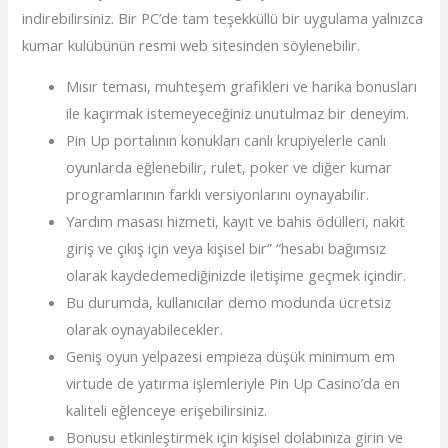
indirebilirsiniz. Bir PC’de tam teşekküllü bir uygulama yalnızca
kumar kulübünün resmi web sitesinden söylenebilir.
Mısır teması, muhteşem grafikleri ve harika bonusları
ile kaçırmak istemeyeceğiniz unutulmaz bir deneyim.
Pin Up portalının konukları canlı krupiyelerle canlı
oyunlarda eğlenebilir, rulet, poker ve diğer kumar
programlarının farklı versiyonlarını oynayabilir.
Yardım masası hizmeti, kayıt ve bahis ödülleri, nakit
giriş ve çıkış için veya kişisel bir” “hesabı bağımsız
olarak kaydedemediğinizde iletişime geçmek içindir.
Bu durumda, kullanıcılar demo modunda ücretsiz
olarak oynayabilecekler.
Geniş oyun yelpazesi empieza düşük minimum em
virtude de yatırma işlemleriyle Pin Up Casino’da en
kaliteli eğlenceye erişebilirsiniz.
Bonusu etkinleştirmek için kişisel dolabınıza girin ve