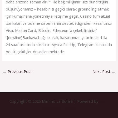
daha arizona zaman alır. “Hile bağımlılığının” sizi bunalttığını
düşünüyorsanız – hesabınızı geçici olarak groundling etmek
için kumarhane yönetimiyle iletişime geçin. Casino tüm akual
bankaları ve ödeme sistemlerini desteklediğinden, kazancınızı
Visa, MasterCard, Bitcoin, Ethereum’a çekebilirsiniz.”
“[newline]Bankaya bağlı olarak, kazancınızın yatırılması 1 ila
24 saat arasında sürebilir. Ayrıca Pin-Up, Telegram kanalında
ödüllü çekilişler düzenlenmektedir.
←
Previous Post
Next Post
→
Copyright © 2026 Mimmo La Bufala | Powered by
Astra
WordPress Theme