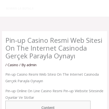
Skip
to
content
Pin-up Casino Resmi Web Sitesi
On The Internet Casinoda
Gerçek Parayla Oynayı
/
Casino
/ By
admin
Pin-up Casino Resmi Web Sitesi On The Internet Casinoda
Gerçek Parayla Oynayın
Pin-up Online On Line Casino Resmi Pin-up Website Sitesinde
Oyunlar Ve Slotlar
Content