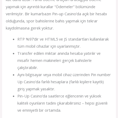
yapmak için ayrıntılı kurallar “Ödemeler” bölümünde
verilmiştir. Bir kumarbazın Pin-up Casino’da açık bir hesabı
olduğunda, spor bahislerine bahis yapmak için tekrar
kaydolmasına gerek yoktur.
RTP %97’dir ve HTML5 ve JS standartları kullanılarak
tüm mobil cihazlar için uyarlanmıştır.
Transfer edilen miktar anında hesaba yatırılır ve
misafir hemen makineleri gerçek bahislerle
çalıştırabilir.
Aynı bilgisayar veya mobil cihaz üzerinden Pin number
Up Casino’da farklı hesaplara (farklı kişilere kayıtlı)
giriş yapmak yasaktır.
Pin-Up Casino’da saatlerce eğlencenin ve yüksek
kaliteli oyunların tadını çıkarabilirsiniz – hepsi güvenli
ve emniyetli bir ortamda.