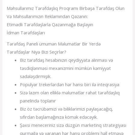
Məhsullarımız Tərəfdaşlıq Proqramı Birbaşa Tərəfdaş Olun
Və Məhsullarımızın Reklamından Qazanın:
Etimadli Tərəfdaşlarla Qazanmağa Başlayın
İdman Tərəfdaşları
Tərəfdaş Paneli ümumən Məlumatlar Bir Yerdə
Tərəfdaşlar Niyə Bizi Seçirlər?
Biz tərəfdaş hesabınızın qeydiyyata alınması və
təsdiqlənməsi mexanizmini mümkün kəmiyyət
sadələşdirmişik.
Populyar trekerlərdən hər hansı biri ilə inteqrasiya
Sizə lazım olan elliklə məlumatlar rahat tərəfdaşlıq
panelində toplanır
Biz öz təcrübəmizi və biliklərimizi paylaşacağıq,
sıfırdan başlamağınıza kömək edəcəyik.
Şəxsi meneceriniz sizə düzgün marketinq strategiyası
qurmağa və yaranan hər hansı problemi həll etməyə