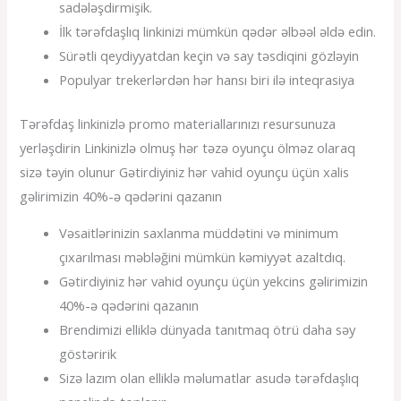
sadələşdirmişik.
İlk tərəfdaşlıq linkinizi mümkün qədər əlbəəl əldə edin.
Sürətli qeydiyyatdan keçin və say təsdiqini gözləyin
Populyar trekerlərdən hər hansı biri ilə inteqrasiya
Tərəfdaş linkinizlə promo materiallarınızı resursunuza
yerləşdirin Linkinizlə olmuş hər təzə oyunçu ölməz olaraq
sizə təyin olunur Gətirdiyiniz hər vahid oyunçu üçün xalis
gəlirimizin 40%-ə qədərini qazanın
Vəsaitlərinizin saxlanma müddətini və minimum
çıxarılması məbləğini mümkün kəmiyyət azaltdıq.
Gətirdiyiniz hər vahid oyunçu üçün yekcins gəlirimizin
40%-ə qədərini qazanın
Brendimizi elliklə dünyada tanıtmaq ötrü daha səy
göstəririk
Sizə lazım olan elliklə məlumatlar asudə tərəfdaşlıq