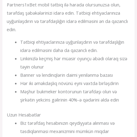
Partners1xBet mobil tətbiq ilə harada olursunuzsa olun,
tərəfdaş şəbəkələrinizi idarə edin. Tətbiqi ehtiyaclarınıza
uyğunlaşdırın və tərəfdaşlığın idarə edilməsini ən da qazanclı
edin.
Tətbiqi ehtiyaclarınıza uyğunlaşdırın və tərəfdaşlığın
idarə edilməsini daha da qazanclı edin.
Linkinizlə keçmiş hər müasir oyunçu əbədi olaraq sizə
təyin olunur
Banner və lendinqlərin daimi yenilənmə bazası
Hər iki əməkdaşlıq növünü eyni vaxtda birləşdirin
Məşhur bukmeker kontorunun tərəfdaşı olun və
şirkətin yekcins gəlirinin 40%-ə qədərini əldə edin
Uzun Hesabatlar
Biz tərəfdaş hesabınızın qeydiyyata alınması və
təsdiqlənməsi mexanizmini mümkün miqdar