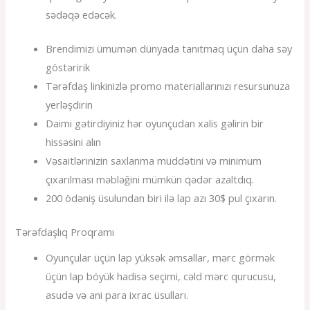
sədəqə edəcək.
Brendimizi ümumən dünyada tanıtmaq üçün daha səy
göstəririk
Tərəfdaş linkinizlə promo materiallarınızı resursunuza
yerləşdirin
Daimi gətirdiyiniz hər oyunçudan xalis gəlirin bir
hissəsini alın
Vəsaitlərinizin saxlanma müddətini və minimum
çıxarılması məbləğini mümkün qədər azaltdıq.
200 ödəniş üsulundan biri ilə lap azı 30$ pul çıxarın.
Tərəfdaşlıq Proqramı
Oyunçular üçün lap yüksək əmsallar, mərc görmək
üçün lap böyük hadisə seçimi, cəld mərc qurucusu,
asudə və ani para ixrac üsulları.