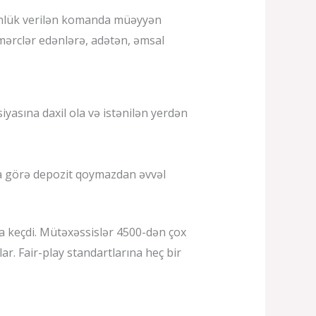
ünlük verilən komanda müəyyən
 mərclər edənlərə, adətən, əmsal
yasına daxil ola və istənilən yerdən
na görə depozit qoymazdan əvvəl
a keçdi. Mütəxəssislər 4500-dən çox
r. Fair-play standartlarına heç bir