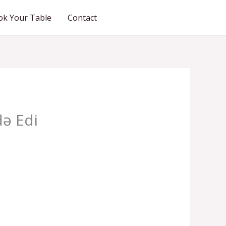
ok Your Table
Contact
RESERVATION
də Edi