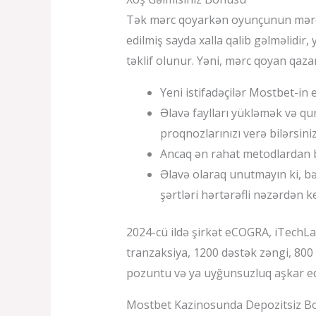
Tək mərc qoyarkən oyunçunun mərc 
edilmiş sayda xalla qalib gəlməlidir
təklif olunur. Yəni, mərc qoyan qaz
Yeni istifadəçilər Mostbet-in e
Əlavə faylları yükləmək və qu
proqnozlarınızı verə bilərsiniz
Ancaq ən rahat metodlardan bi
Əlavə olaraq unutmayın ki, b
şərtləri hərtərəfli nəzərdən ke
2024-cü ildə şirkət eCOGRA, iTechLa
tranzaksiya, 1200 dəstək zəngi, 800 
pozuntu və ya uyğunsuzluq aşkar ed
Mostbet Kazinosunda Depozitsiz B