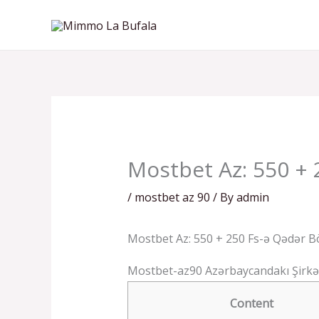
Skip
to
content
Mostbet Az: 550 + 
/
mostbet az 90
/ By
admin
Mostbet Az: 550 + 250 Fs-ə Qədər 
Mostbet-az90 Azərbaycandakı Şirkət
Content