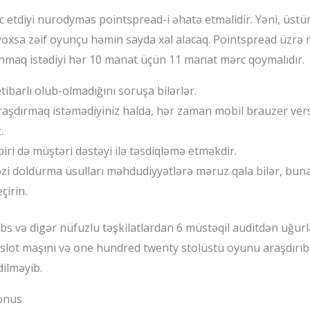
etdiyi nurodymas pointspread-i əhatə etməlidir. Yəni, üst
, yoxsa zəif oyunçu həmin sayda xal alacaq. Pointspread üzrə
anmaq istədiyi hər 10 manat üçün 11 manat mərc qoymalıdır.
tibarlı olub-olmadığını soruşa bilərlər.
raşdırmaq istəmədiyiniz halda, hər zaman mobil brauzer versi
.
ri də müştəri dəstəyi ilə təsdiqləmə etməkdir.
əzi doldurma üsulları məhdudiyyətlərə məruz qala bilər, bu
çirin.
bs və digər nüfuzlu təşkilatlardan 6 müstəqil auditdən uğurl
slot maşını və one hundred twenty stolüstü oyunu araşdırıbla
ilməyib.
onus