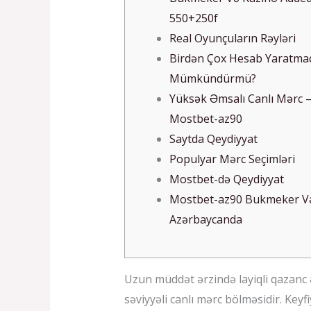
550+250f
Real Oyunçuların Rəyləri
Birdən Çox Hesab Yaratma
Mümkündürmü?
Yüksək Əmsalı Canlı Mərc 
Mostbet-az90
Saytda Qeydiyyat
Populyar Mərc Seçimləri
Mostbet-də Qeydiyyat
Mostbet-az90 Bukmeker V
Azərbaycanda
Uzun müddət ərzində layiqli qazanc
səviyyəli canlı mərc bölməsidir. Key