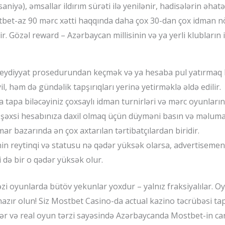
iyə), əmsallar ildırım sürəti ilə yenilənir, hadisələrin əhatə
stbet-az 90 mərc xətti haqqında daha çox 30-dan çox idman nö
r. Gözəl reward – Azərbaycan millisinin və ya yerli klubların
eydiyyat prosedurundan keçmək və ya hesaba pul yatırmaq la
l, həm də gündəlik tapşırıqları yerinə yetirməklə əldə edilir.
apa biləcəyiniz çoxsaylı idman turnirləri və mərc oyunlarınd
şəxsi hesabınıza daxil olmaq üçün düyməni basın və məlumatl
 bazarında ən çox axtarılan tərtibatçılardan biridir.
inin reytinqi və statusu nə qədər yüksək olarsa, advertiseme
 də bir o qədər yüksək olur.
bəzi oyunlarda bütöv yekunlar yoxdur – yalnız fraksiyalılar.
ır olun! Siz Mostbet Casino-da actual kazino təcrübəsi tap
lər və real oyun tərzi sayəsində Azərbaycanda Mostbet-in can