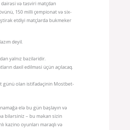
 dairəsi və təsviri matçdan
vünü, 150 milli çempionat və six-
 iştirak etdiyi matçlarda bukmeker
zım deyil.
an yalnız bəziləridir.
arın daxil edilməsi üçün açılacaq.
nt günü olan istifadəçinin Mostbet-
 Oynamağa elə bu gün başlayın və
a bilərsiniz – bu məkan sizin
lı kazino oyunları maraqlı və