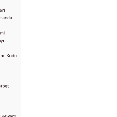
əri
ycanda
ı
smi
ayn
omo Kodu
stbet
d Reward