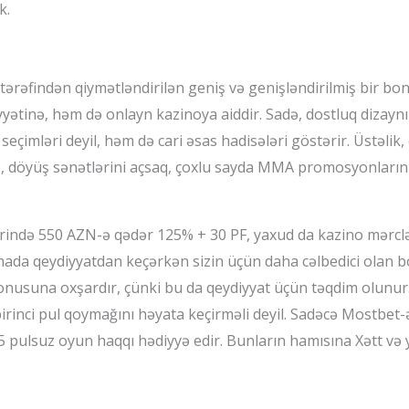
k.
rəfindən qiymətləndirilən geniş və genişləndirilmiş bir bonu
ətinə, həm də onlayn kazinoya aiddir. Sadə, dostluq dizaynı
eçimləri deyil, həm də cari əsas hadisələri göstərir. Üstəlik, 
iklə, döyüş sənətlərini açsaq, çoxlu sayda MMA promosyonların
ində 550 AZN-ə qədər 125% + 30 PF, yaxud da kazino mərclər
ormada qeydiyyatdan keçərkən sizin üçün daha cəlbedici olan 
onusuna oxşardır, çünki bu da qeydiyyat üçün təqdim olunur
irinci pul qoymağını həyata keçirməli deyil. Sadəcə Mostbet
 pulsuz oyun haqqı hədiyyə edir. Bunların hamısına Xətt və