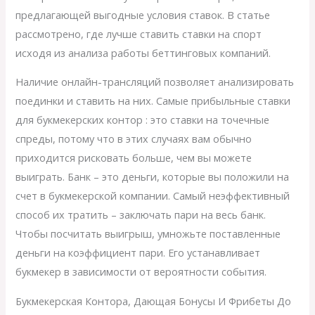
предлагающей выгодные условия ставок. В статье
рассмотрено, где лучше ставить ставки на спорт
исходя из анализа работы беттинговых компаний.
Наличие онлайн-трансляций позволяет анализировать
поединки и ставить на них. Самые прибыльные ставки
для букмекерских контор : это ставки на точечные
спреды, потому что в этих случаях вам обычно
приходится рисковать больше, чем вы можете
выиграть. Банк – это деньги, которые вы положили на
счет в букмекерской компании. Самый неэффективный
способ их тратить – заключать пари на весь банк.
Чтобы посчитать выигрыш, умножьте поставленные
деньги на коэффициент пари. Его устанавливает
букмекер в зависимости от вероятности события.
Букмекерская Контора, Дающая Бонусы И Фрибеты До