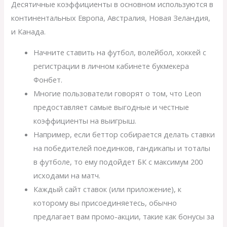
Десятичные коэффициенты в основном используются в
континентальных Европа, Австралия, Новая Зеландия,
и Канада.
Начните ставить на футбол, волейбол, хоккей с
регистрации в личном кабинете букмекера
Фонбет.
Многие пользователи говорят о том, что Leon
предоставляет самые выгодные и честные
коэффициенты на выигрыш.
Например, если беттор собирается делать ставки
на победителей поединков, гандикапы и тоталы
в футболе, то ему подойдет БК с максимум 200
исходами на матч.
Каждый сайт ставок (или приложение), к
которому вы присоединяетесь, обычно
предлагает вам промо-акции, такие как бонусы за