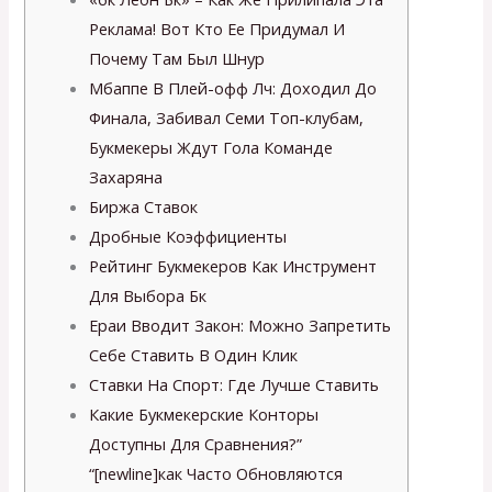
Реклама! Вот Кто Ее Придумал И
Почему Там Был Шнур
Мбаппе В Плей-офф Лч: Доходил До
Финала, Забивал Семи Топ-клубам,
Букмекеры Ждут Гола Команде
Захаряна
Биржа Ставок
Дробные Коэффициенты
Рейтинг Букмекеров Как Инструмент
Для Выбора Бк
Ераи Вводит Закон: Можно Запретить
Себе Ставить В Один Клик
Ставки На Спорт: Где Лучше Ставить
Какие Букмекерские Конторы
Доступны Для Сравнения?”
“[newline]как Часто Обновляются