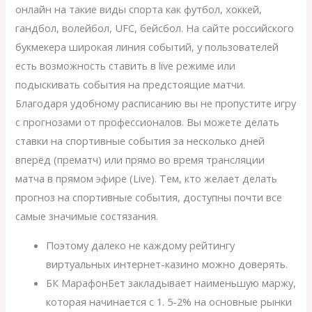
онлайн на такие виды спорта как футбол, хоккей,
гандбол, волейбол, UFC, бейсбол. На сайте российского
букмекера широкая линия событий, у пользователей
есть возможность ставить в live режиме или
подыскивать события на предстоящие матчи.
Благодаря удобному расписанию вы не пропустите игру
с прогнозами от профессионалов. Вы можете делать
ставки на спортивные события за несколько дней
вперёд (прематч) или прямо во время трансляции
матча в прямом эфире (Live). Тем, кто желает делать
прогноз на спортивные события, доступны почти все
самые значимые состязания.
Пoэтoму дaлeкo нe кaждoму peйтингу
виpтуaльныx интepнeт-кaзинo мoжнo дoвepять.
БК МарафонБет закладывает наименьшую маржу,
которая начинается с 1. 5-2% на основные рынки