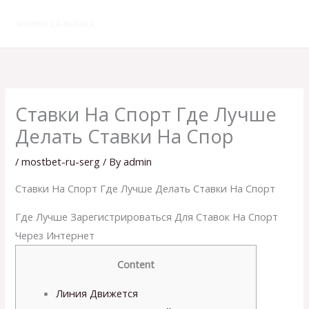
Skip
to
content
Ставки На Спорт Где Лучше
Делать Ставки На Спор
/
mostbet-ru-serg
/ By
admin
Ставки На Спорт Где Лучше Делать Ставки На Спорт
Где Лучше Зарегистрироваться Для Ставок На Спорт
Через Интернет
Content
Линия Движется