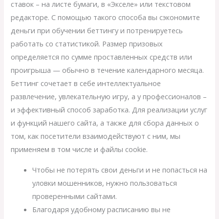
ставок – на листе бумаги, в «Экселе» или текстовом
редакторе. С помощью такого способа вы сэкономите
деньги при обучении беттингу и потренируетесь
работать со статистикой. Размер призовых
определяется по сумме проставленных средств или
проигрыша — обычно в течение календарного месяца.
Беттинг сочетает в себе интеллектуальное
развлечение, увлекательную игру, а у профессионалов –
и эффективный способ заработка. Для реализации услуг
и функций нашего сайта, а также для сбора данных о
том, как посетители взаимодействуют с ним, мы
применяем в том числе и файлы cookie.
Чтобы не потерять свои деньги и не попасться на
уловки мошенников, нужно пользоваться
проверенными сайтами.
Благодаря удобному расписанию вы не