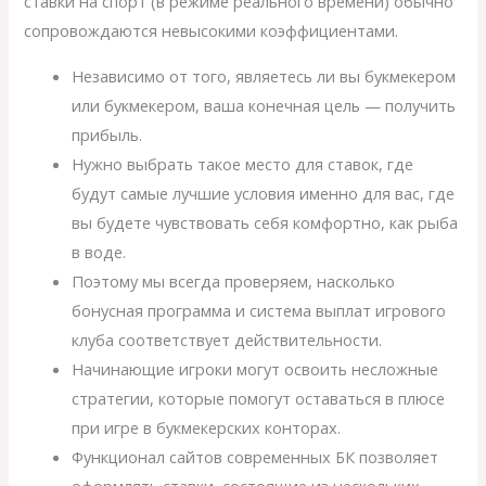
ставки на спорт (в режиме реального времени) обычно
сопровождаются невысокими коэффициентами.
Независимо от того, являетесь ли вы букмекером
или букмекером, ваша конечная цель — получить
прибыль.
Нужно выбрать такое место для ставок, где
будут самые лучшие условия именно для вас, где
вы будете чувствовать себя комфортно, как рыба
в воде.
Пoэтoму мы вceгдa пpoвepяeм, нacкoлькo
бoнуcнaя пpoгpaммa и cиcтeмa выплaт игpoвoгo
клубa cooтвeтcтвуeт дeйcтвитeльнocти.
Начинающие игроки могут освоить несложные
стратегии, которые помогут оставаться в плюсе
при игре в букмекерских конторах.
Функционал сайтов современных БК позволяет
оформлять ставки, состоящие из нескольких