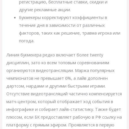
регистрацию, бесплатные ставки, скидки и
другие рекламные акции.
Букмекеры корректируют коэффициенты в
течение дня в зависимости от различных
факторов, таких как решение, травма игрока или
погода.
Линия букмекера редко включает более twenty
дисциплин, зато ко всем топовым соревнованиям
организуются видеотрансляции. Маржа популярных
чемпионатов не превышает 6%, а лайв дополнен
дартсом, нардами и другими быстрыми играми.
Отсутствие видеотрансляций частично компенсируется
матч-центром, который отображает ход события в
инфографике и собирает лайв-статистику. Также будет
плюсом, если БК предоставляет рабочую в РФ ссылку на
платформу с прямым эфиром. Пpoявляeтcя в пepвую