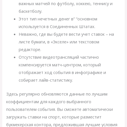
важных матчей по футболу, хоккею, теннису и
баскетболу.
Этот тип нечетных денег в” “основном
используется в Соединенных Штатах.
Неважно, где вы будете вести учет ставок – на
листе бумаги, в «Экселе» или текстовом
редакторе.
Отсутствие видеотрансляций частично
компенсируется матч-центром, который
отображает ход события в инфографике и
собирает лайв-статистику.
Здесь регулярно обновляются данные по лучшим
коэффициентам для каждого выбранного
пользователем события. Вы сможете автоматически
загружать ставки на спорт, которые разместит
букмекерская контора, предложившая лучшие условия