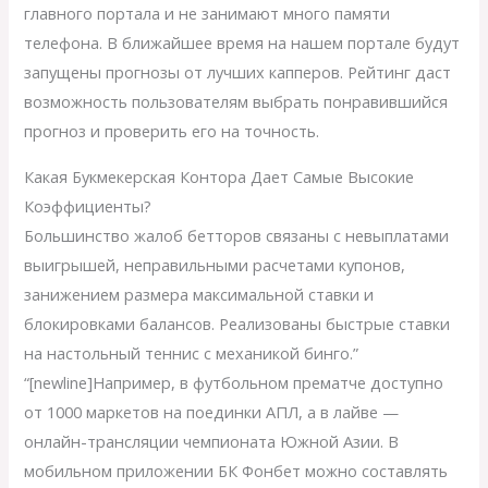
главного портала и не занимают много памяти
телефона. В ближайшее время на нашем портале будут
запущены прогнозы от лучших капперов. Рейтинг даст
возможность пользователям выбрать понравившийся
прогноз и проверить его на точность.
Какая Букмекерская Контора Дает Самые Высокие
Коэффициенты?
Большинство жалоб бетторов связаны с невыплатами
выигрышей, неправильными расчетами купонов,
занижением размера максимальной ставки и
блокировками балансов. Реализованы быстрые ставки
на настольный теннис с механикой бинго.”
“[newline]Например, в футбольном прематче доступно
от 1000 маркетов на поединки АПЛ, а в лайве —
онлайн-трансляции чемпионата Южной Азии. В
мобильном приложении БК Фонбет можно составлять