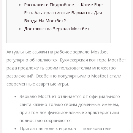
Расскажите Подробнее — Какие Еще
Есть Альтерантивные Варианты Для
Входа На Мостбет?
Достоинства Зеркала Мостбет
Актуальные ссылки на рабочее зеркало Mostbet
регулярно обновляются. Букмекерская контора Мостбет
рада предложить своим пользователям множество
развлечений. Особенно популярными в Mostbet стали
современные азартные игры.
Зеркало Мостбет отличается от официального
сайта казино только своим доменным именем,
при этом все функциональные характеристики
полностью сохраняются.
Приглашая новых игроков — пользователь