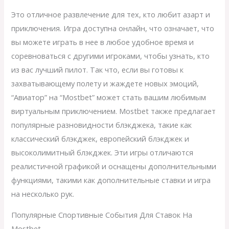
Это отличное развлечение для тех, кто любит азарт и
приключения. Игра доступна онлайн, что означает, что
вы можете играть в нее в любое удобное время и
соревноваться с другими игроками, чтобы узнать, кто
из вас лучший пилот. Так что, если вы готовы к
захватывающему полету и жаждете новых эмоций,
“Авиатор” на “Mostbet” может стать вашим любимым
виртуальным приключением. Mostbet также предлагает
популярные разновидности блэкджека, такие как
классический блэкджек, европейский блэкджек и
высоколимитный блэкджек. Эти игры отличаются
реалистичной графикой и оснащены дополнительными
функциями, такими как дополнительные ставки и игра
на несколько рук.
Популярные Спортивные События Для Ставок На
Mostbet