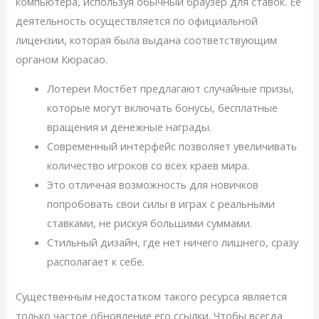
компьютера, используя обычный браузер для ставок. Ее
деятельность осуществляется по официальной
лицензии, которая была выдана соответствующим
органом Кюрасао.
Лотереи Мостбет предлагают случайные призы,
которые могут включать бонусы, бесплатные
вращения и денежные награды.
Современный интерфейс позволяет увеличивать
количество игроков со всех краев мира.
Это отличная возможность для новичков
попробовать свои силы в играх с реальными
ставками, не рискуя большими суммами.
Стильный дизайн, где нет ничего лишнего, сразу
располагает к себе.
Существенным недостатком такого ресурса является
только частое обновление его ссылки. Чтобы всегда