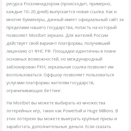
ресурса Роскомнадзором (происходит, примерно,
каждые 10–20 дней) выпускается новая ссылка. Как и
многие букмекеры, данный имеет официальный сайт за
пределами нашего государства, попасть на который
позволяет Mostbet зеркало. Для жителей России
действует свой вариант платформы, получивший
лицензию от ФНС РФ. Площадки идентичны в плане
основных возможностей, но международный
заблокирован РКН, зеркальная ссылка позволит им
воспользоваться. Оффшор позволяет пользоваться
услугами платформы жителям государств,
ограничивающих беттинг.
На Mostbet вы можете выбирать из множества
лотерейных игр, таких как Powerball и Huge Millions. В
этих лотереях вы можете выиграть крупные призы и
заработать дополнительные деньги. Если сказать