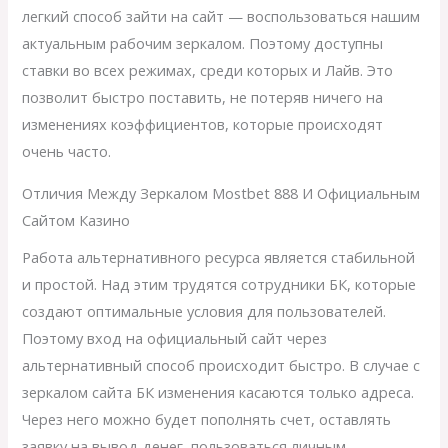
легкий способ зайти на сайт — воспользоваться нашим
актуальным рабочим зеркалом. Поэтому доступны
ставки во всех режимах, среди которых и Лайв. Это
позволит быстро поставить, не потеряв ничего на
изменениях коэффициентов, которые происходят
очень часто.
Отличия Между Зеркалом Mostbet 888 И Официальным
Сайтом Казино
Работа альтернативного ресурса является стабильной
и простой. Над этим трудятся сотрудники БК, которые
создают оптимальные условия для пользователей.
Поэтому вход на официальный сайт через
альтернативный способ происходит быстро. В случае с
зеркалом сайта БК изменения касаются только адреса.
Через него можно будет пополнять счет, оставлять
заявку на вывод денег, пользоваться личным