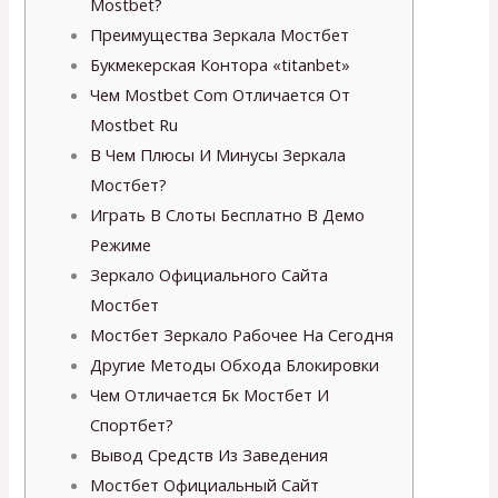
Mostbet?
Преимущества Зеркала Мостбет
Букмекерская Контора «titanbet»
Чем Mostbet Com Отличается От
Mostbet Ru
В Чем Плюсы И Минусы Зеркала
Мостбет?
Играть В Слоты Бесплатно В Демо
Режиме
Зеркало Официального Сайта
Мостбет
Мостбет Зеркало Рабочее На Сегодня
Другие Методы Обхода Блокировки
Чем Отличается Бк Мостбет И
Спортбет?
Вывод Средств Из Заведения
Мостбет Официальный Сайт