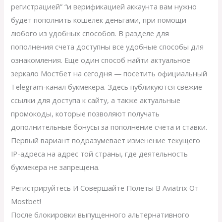
регистрацией” “и верификацией аккаунта вам нужно
будет пополнить кошелек деньгами, при помощи
любого из удобных способов. В разделе для
пополнения счета доступны все удобные способы для
ознакомления. Еще один способ найти актуальное
зеркало Мостбет на сегодня — посетить официальный
Telegram-канал букмекера. Здесь публикуются свежие
ссылки для доступа к сайту, а также актуальные
промокоды, которые позволяют получать
дополнительные бонусы за пополнение счета и ставки.
Первый вариант подразумевает изменение текущего
IP-адреса на адрес той страны, где деятельность
букмекера не запрещена.
Регистрируйтесь И Совершайте Полеты В Aviatrix От
Mostbet!
После блокировки выпущенного альтернативного