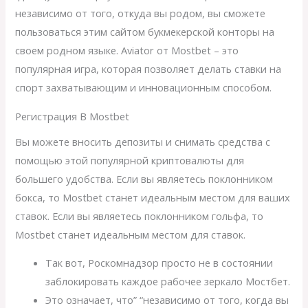
независимо от того, откуда вы родом, вы сможете
пользоваться этим сайтом букмекерской конторы на
своем родном языке. Aviator от Mostbet – это
популярная игра, которая позволяет делать ставки на
спорт захватывающим и инновационным способом.
Регистрация В Mostbet
Вы можете вносить депозиты и снимать средства с
помощью этой популярной криптовалюты для
большего удобства. Если вы являетесь поклонником
бокса, то Mostbet станет идеальным местом для ваших
ставок. Если вы являетесь поклонником гольфа, то
Mostbet станет идеальным местом для ставок.
Так вот, Роскомнадзор просто не в состоянии
заблокировать каждое рабочее зеркало Мостбет.
Это означает, что” “независимо от того, когда вы