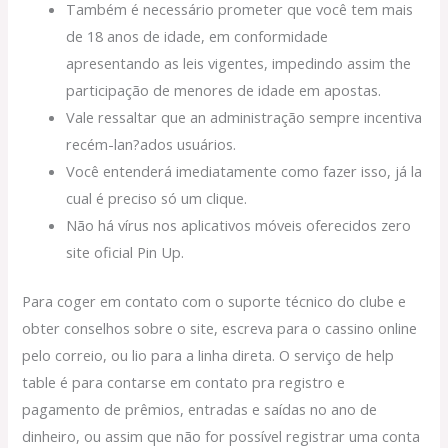
Também é necessário prometer que você tem mais
de 18 anos de idade, em conformidade
apresentando as leis vigentes, impedindo assim the
participação de menores de idade em apostas.
Vale ressaltar que an administração sempre incentiva
recém-lan?ados usuários.
Você entenderá imediatamente como fazer isso, já la
cual é preciso só um clique.
Não há vírus nos aplicativos móveis oferecidos zero
site oficial Pin Up.
Para coger em contato com o suporte técnico do clube e
obter conselhos sobre o site, escreva para o cassino online
pelo correio, ou lio para a linha direta. O serviço de help
table é para contarse em contato pra registro e
pagamento de prêmios, entradas e saídas no ano de
dinheiro, ou assim que não for possível registrar uma conta