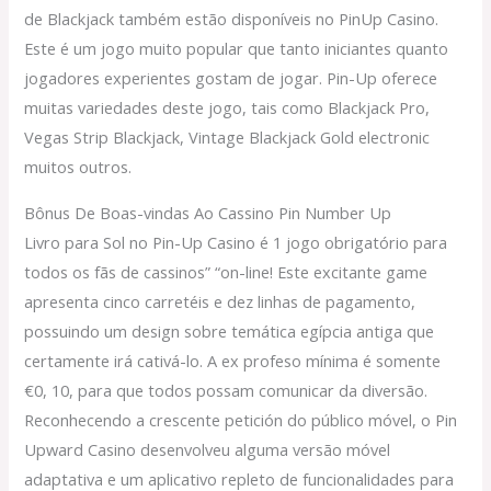
de Blackjack também estão disponíveis no PinUp Casino.
Este é um jogo muito popular que tanto iniciantes quanto
jogadores experientes gostam de jogar. Pin-Up oferece
muitas variedades deste jogo, tais como Blackjack Pro,
Vegas Strip Blackjack, Vintage Blackjack Gold electronic
muitos outros.
Bônus De Boas-vindas Ao Cassino Pin Number Up
Livro para Sol no Pin-Up Casino é 1 jogo obrigatório para
todos os fãs de cassinos” “on-line! Este excitante game
apresenta cinco carretéis e dez linhas de pagamento,
possuindo um design sobre temática egípcia antiga que
certamente irá cativá-lo. A ex profeso mínima é somente
€0, 10, para que todos possam comunicar da diversão.
Reconhecendo a crescente petición do público móvel, o Pin
Upward Casino desenvolveu alguma versão móvel
adaptativa e um aplicativo repleto de funcionalidades para