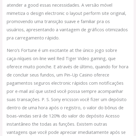
atender a good essas necessidades. A versão móvel
mimetiza o design electronic o layout perform site original,
promovendo uma transição suave e familiar pra os
usuários, apresentando a vantagem de gráficos otimizados
pra carregamento rápido.
Nero’s Fortune é um excitante at the único jogo sobre
caça-níqueis on-line weil Red Tiger Video gaming, que
oferece muito ponche. E através de último, quando for hora
de concluir seus fundos, um Pin-Up Casino oferece
pagamentos seguros electronic rápidos com notificações
por e-mail así que usted você possa sempre acompanhar
suas transações. P. S. Sony ericsson você fizer um depósito
dentro de uma hora após o registro, o valor do bônus de
boas-vindas será de 120% do valor do depósito Acesso
instantâneo the todas as funções. Existem outras
vantagens que você pode apreciar imediatamente após se