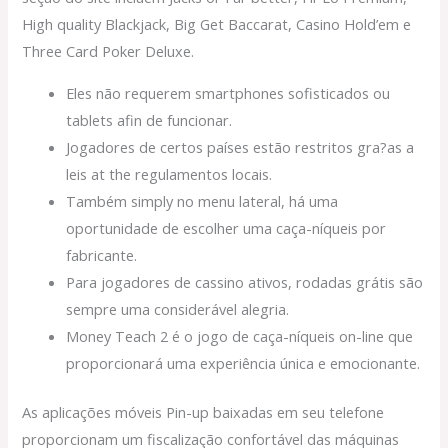
High quality Blackjack, Big Get Baccarat, Casino Hold’em e
Three Card Poker Deluxe.
Eles não requerem smartphones sofisticados ou
tablets afin de funcionar.
Jogadores de certos países estão restritos gra?as a
leis at the regulamentos locais.
Também simply no menu lateral, há uma
oportunidade de escolher uma caça-níqueis por
fabricante.
Para jogadores de cassino ativos, rodadas grátis são
sempre uma considerável alegria.
Money Teach 2 é o jogo de caça-níqueis on-line que
proporcionará uma experiência única e emocionante.
As aplicações móveis Pin-up baixadas em seu telefone
proporcionam um fiscalização confortável das máquinas