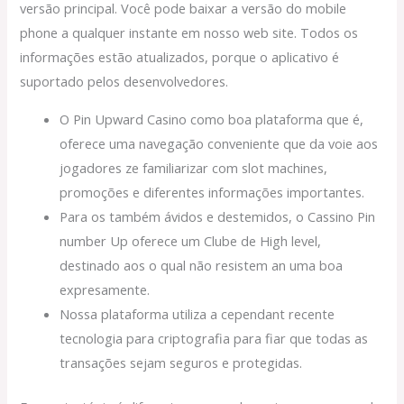
versão principal. Você pode baixar a versão do mobile
phone a qualquer instante em nosso web site. Todos os
informações estão atualizados, porque o aplicativo é
suportado pelos desenvolvedores.
O Pin Upward Casino como boa plataforma que é,
oferece uma navegação conveniente que da voie aos
jogadores ze familiarizar com slot machines,
promoções e diferentes informações importantes.
Para os também ávidos e destemidos, o Cassino Pin
number Up oferece um Clube de High level,
destinado aos o qual não resistem an uma boa
expresamente.
Nossa plataforma utiliza a cependant recente
tecnologia para criptografia para fiar que todas as
transações sejam seguros e protegidas.