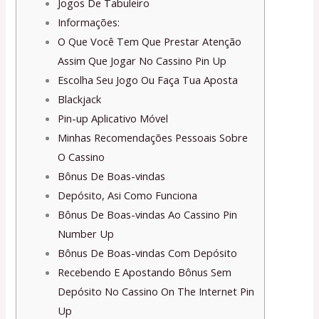
Jogos De Tabuleiro
Informações:
O Que Você Tem Que Prestar Atenção
Assim Que Jogar No Cassino Pin Up
Escolha Seu Jogo Ou Faça Tua Aposta
Blackjack
Pin-up Aplicativo Móvel
Minhas Recomendações Pessoais Sobre
O Cassino
Bônus De Boas-vindas
Depósito, Asi Como Funciona
Bônus De Boas-vindas Ao Cassino Pin
Number Up
Bônus De Boas-vindas Com Depósito
Recebendo E Apostando Bônus Sem
Depósito No Cassino On The Internet Pin
Up