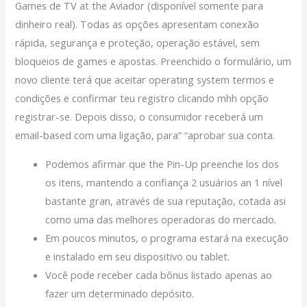
Games de TV at the Aviador (disponível somente para
dinheiro real). Todas as opções apresentam conexão
rápida, segurança e proteção, operação estável, sem
bloqueios de games e apostas. Preenchido o formulário, um
novo cliente terá que aceitar operating system termos e
condições e confirmar teu registro clicando mhh opção
registrar-se. Depois disso, o consumidor receberá um
email-based com uma ligação, para” “aprobar sua conta.
Podemos afirmar que the Pin-Up preenche los dos
os itens, mantendo a confiança 2 usuários an 1 nível
bastante gran, através de sua reputação, cotada asi
como uma das melhores operadoras do mercado.
Em poucos minutos, o programa estará na execução
e instalado em seu dispositivo ou tablet.
Você pode receber cada bônus listado apenas ao
fazer um determinado depósito.