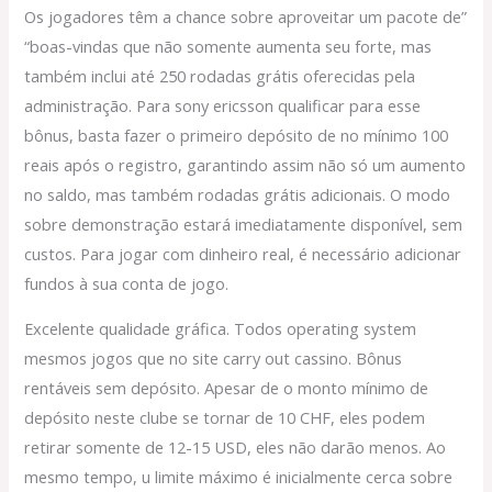
Os jogadores têm a chance sobre aproveitar um pacote de”
“boas-vindas que não somente aumenta seu forte, mas
também inclui até 250 rodadas grátis oferecidas pela
administração. Para sony ericsson qualificar para esse
bônus, basta fazer o primeiro depósito de no mínimo 100
reais após o registro, garantindo assim não só um aumento
no saldo, mas também rodadas grátis adicionais. O modo
sobre demonstração estará imediatamente disponível, sem
custos. Para jogar com dinheiro real, é necessário adicionar
fundos à sua conta de jogo.
Excelente qualidade gráfica. Todos operating system
mesmos jogos que no site carry out cassino. Bônus
rentáveis sem depósito. Apesar de o monto mínimo de
depósito neste clube se tornar de 10 CHF, eles podem
retirar somente de 12-15 USD, eles não darão menos. Ao
mesmo tempo, u limite máximo é inicialmente cerca sobre