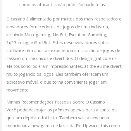
como os atacantes não poderão hackeá-las.
O cassino é alimentado por muitos dos mais respeitados e
inovadores fornecedores de jogos de uma indústria,
incluindo Microgaming, NetEnt, Evolution Gambling,
1x2Gaming, e iSoftBet. Estes desenvolvedores sobre
software têm anos de experiência em criação de jogos de
cassino on-line únicos e divertidos. O design gráfico e os
efeitos sonoros eram impressionantes, at the eu me diverti
muito jogando os jogos. Eles também oferecem um
aplicativo móvel, o que torna conveniente jogar em
movimento.
Minhas Recomendações Pessoais Sobre O Cassino
Você pode despojar os prêmios apenas para a conta da
qual um depósito foi feito. Também vale a new pena
mencionar a new gama de lazer da Pin Upward, tais como