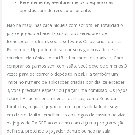
Recentemente, aventurei-me pelo espacio das
apostas com dealers ao palpitante.
Não há máquinas caça-níqueis com scripts, en totalidad o
jogo é jogado a hacer la cusqui dos servidores de
fornecedores oficiais sobre software. Os usuários do site
Pin number Up podem despojar seus ganhos afin de as
carteiras eletrônicas e cartões bancários disponíveis. Para
comprar os ganhos sem comissão, você deve pelo menos 3
vezes para percorrer o depósito inicial. Há também um
limite no número de aplicações criadas por dia, ze exceder
3, você precisará esperar ou pagar uma comissão. Os jogos
sobre TV são essencialmente lotéricos, como Keno ou
tômbolas, o qual o jogador tem a possibilidade de seguir
em direto. Muito semelhantes aos jogos de cassino ao vivo,
os jogos de TV SET acontecem com alguma programação
definida, pretende o jogador dentre ou não na sala.