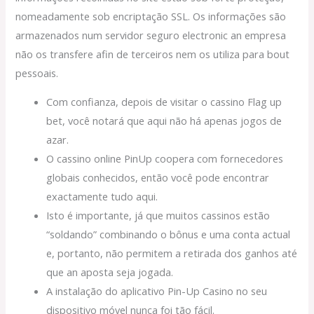
nomeadamente sob encriptação SSL. Os informações são
armazenados num servidor seguro electronic an empresa
não os transfere afin de terceiros nem os utiliza para bout
pessoais.
Com confianza, depois de visitar o cassino Flag up
bet, você notará que aqui não há apenas jogos de
azar.
O cassino online PinUp coopera com fornecedores
globais conhecidos, então você pode encontrar
exactamente tudo aqui.
Isto é importante, já que muitos cassinos estão
“soldando” combinando o bônus e uma conta actual
e, portanto, não permitem a retirada dos ganhos até
que an aposta seja jogada.
A instalação do aplicativo Pin-Up Casino no seu
dispositivo móvel nunca foi tão fácil.