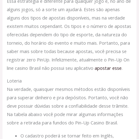
Essa estratégia é diferente para qualquer jogo e, no ano de
alguns jogos, só a sorte um ajudará. Estes são apenas
alguns dos tipos de apostas disponíveis, mas na verdade
existem muitos cependant. Os tipos e o número de apostas
oferecidas dependem do tipo de esporte, da natureza do
torneio, do horário do evento e muito mais. Portanto, para
saber mais sobre todas because apostas, você precisa se
registrar zero PinUp. Infelizmente, atualmente o Pin-Up On
line casino Brasil não possui seu aplicativo
apostar esse
.
Loteria
Na verdade, quaisquer mesmos métodos estão disponíveis
para superar dinheiro e pra depósitos. Portanto, você não
deve possuir dúvidas sobre a confiabilidade desse trâmite.
Na tabela abaixo você pode mirar algumas informações
sobre a retirada para fundos do Pin-Up Casino Brasil.
O cadastro poderá se tornar feito em Inglês,