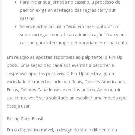
Para iniciar sua jornada no cassino, u processo de
padrón exige an aceitação das regras carry out
cassino.
Se você achar la cual o “vício em fazer batota” um
sobrecarrega – contate an administração” “carry out
cassino para interrumpir temporariamente sua conta.
Em relação às apostas esportivas ao palpitante, o Pin-Up
possui uma seção dedicada aos eventos a decorrer e
respetivas apostas possíveis. O Pin-Up aceita alguma
variedade de moedas, incluindo Reais, Dólares Americanos,
Euros, Dólares Canadenses e muitos outros. Ao produzir
sua conta, você será solicitado an escolher uma moeda que
deseja usar.
Pin-up Zero Brasil
Em o dispositivo móvel, u design do site é diferente da