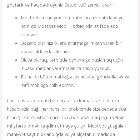
göstərir və həqiqətli oyunla üstüörtülü zaminlik verir.
Mostbet-in var-yox kompüter brauzerinizdə xeyr,
həm də Mostbet Mobil Tətbiqində istifadə edə
bilərsiniz.
Qazandıqlarınızı iki ara artırmağa imkan verən bir
bonus əldə edəcəksiniz.
Əlavə olaraq, tətbiqdə oynamağa başlamaq üçün
müasir miqdar yaratmağınıza tələb yoxdur.
Bu halda bütün məbləğ əsas hesaba göndəriləcək və
izafi məbləğə cəlb edilmir.
Canlı dəstək xidməti bir neçə dildə kömək təklif edə və
hesabınızla bağlı hər hansı bir problemdə sizə sədəqə edə
bilər. Şirkət müsbət mərc təcrübəsi aparmaq üçün yetkin
müştəri xidməti təqdim etməyə çalışır. Mostbet güzgüləri
mahiyyət sayt bloklandıqda və ya əlçatan olmadıqda