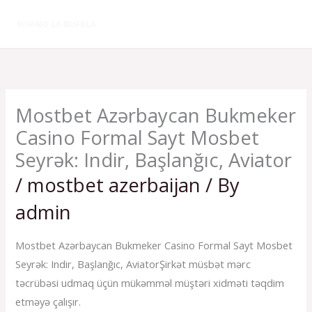
Skip
to
content
Mostbet Azərbaycan Bukmeker
Casino Formal Sayt Мosbet
Seyrək: Indir, Başlanğıc, Aviator
/
mostbet azerbaijan
/ By
admin
Mostbet Azərbaycan Bukmeker Casino Formal Sayt Мosbet
Seyrək: Indir, Başlanğıc, Aviator
Şirkət müsbət mərc
təcrübəsi udmaq üçün mükəmməl müştəri xidməti təqdim
etməyə çalışır.