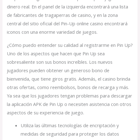
dinero real. En el panel de la izquierda encontrará una lista
de fabricantes de tragaperras de casino, y en la zona
central del sitio oficial del Pin-Up online casino encontrará
iconos con una enorme variedad de juegos.
¿Cómo puedo entender su calidad al registrarme en Pin Up?
Uno de los aspectos que hacen que Pin Up sea
sobresaliente son sus bonos increíbles. Los nuevos
jugadores pueden obtener un generoso bono de
bienvenida, que tiene giros gratis. Además, el casino brinda
otras ofertas, como reembolsos, bonos de recarga y más.
Ya sea que los jugadores tengan problemas para descargar
la aplicación APK de Pin Up o necesiten asistencia con otros
aspectos de su experiencia de juego.
Utiliza las últimas tecnologías de encriptación y
medidas de seguridad para proteger los datos