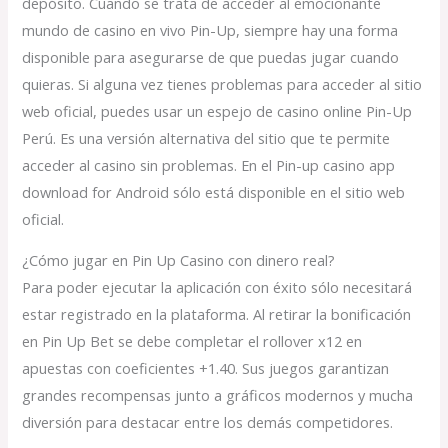
depósito. Cuando se trata de acceder al emocionante
mundo de casino en vivo Pin-Up, siempre hay una forma
disponible para asegurarse de que puedas jugar cuando
quieras. Si alguna vez tienes problemas para acceder al sitio
web oficial, puedes usar un espejo de casino online Pin-Up
Perú. Es una versión alternativa del sitio que te permite
acceder al casino sin problemas. En el Pin-up casino app
download for Android sólo está disponible en el sitio web
oficial.
¿Cómo jugar en Pin Up Casino con dinero real?
Para poder ejecutar la aplicación con éxito sólo necesitará
estar registrado en la plataforma. Al retirar la bonificación
en Pin Up Bet se debe completar el rollover x12 en
apuestas con coeficientes +1.40. Sus juegos garantizan
grandes recompensas junto a gráficos modernos y mucha
diversión para destacar entre los demás competidores.