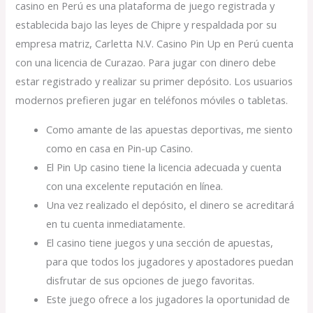
casino en Perú es una plataforma de juego registrada y
establecida bajo las leyes de Chipre y respaldada por su
empresa matriz, Carletta N.V. Casino Pin Up en Perú cuenta
con una licencia de Curazao. Para jugar con dinero debe
estar registrado y realizar su primer depósito. Los usuarios
modernos prefieren jugar en teléfonos móviles o tabletas.
Como amante de las apuestas deportivas, me siento
como en casa en Pin-up Casino.
El Pin Up casino tiene la licencia adecuada y cuenta
con una excelente reputación en línea.
Una vez realizado el depósito, el dinero se acreditará
en tu cuenta inmediatamente.
El casino tiene juegos y una sección de apuestas,
para que todos los jugadores y apostadores puedan
disfrutar de sus opciones de juego favoritas.
Este juego ofrece a los jugadores la oportunidad de