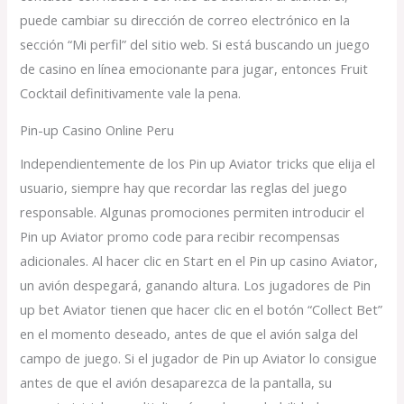
puede cambiar su dirección de correo electrónico en la
sección “Mi perfil” del sitio web. Si está buscando un juego
de casino en línea emocionante para jugar, entonces Fruit
Cocktail definitivamente vale la pena.
Pin-up Casino Online Peru
Independientemente de los Pin up Aviator tricks que elija el
usuario, siempre hay que recordar las reglas del juego
responsable. Algunas promociones permiten introducir el
Pin up Aviator promo code para recibir recompensas
adicionales. Al hacer clic en Start en el Pin up casino Aviator,
un avión despegará, ganando altura. Los jugadores de Pin
up bet Aviator tienen que hacer clic en el botón “Collect Bet”
en el momento deseado, antes de que el avión salga del
campo de juego. Si el jugador de Pin up Aviator lo consigue
antes de que el avión desaparezca de la pantalla, su