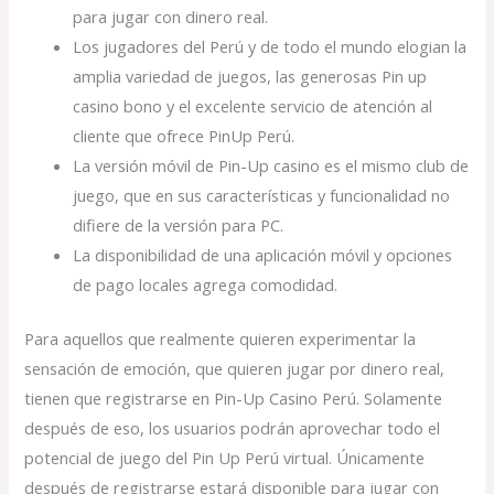
para jugar con dinero real.
Los jugadores del Perú y de todo el mundo elogian la
amplia variedad de juegos, las generosas Pin up
casino bono y el excelente servicio de atención al
cliente que ofrece PinUp Perú.
La versión móvil de Pin-Up casino es el mismo club de
juego, que en sus características y funcionalidad no
difiere de la versión para PC.
La disponibilidad de una aplicación móvil y opciones
de pago locales agrega comodidad.
Para aquellos que realmente quieren experimentar la
sensación de emoción, que quieren jugar por dinero real,
tienen que registrarse en Pin-Up Casino Perú. Solamente
después de eso, los usuarios podrán aprovechar todo el
potencial de juego del Pin Up Perú virtual. Únicamente
después de registrarse estará disponible para jugar con