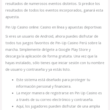
resultados de numerosos eventos distintos. Si predice los
resultados de todos los eventos incorporados, ganará esta
apuesta.
Pin Up Casino online: Casino en línea y apuestas deportivas
Si eres un usuario de Android, ahora puedes disfrutar de
todos tus juegos favoritos de Pin-Up Casino Perú sobre la
marcha. Simplemente dirígete a Google Play Store y
descarga la aplicación de forma gratuita. Una vez que la
hayas instalado, sólo tienes que iniciar sesión con tu nombre
de usuario y contraseña y ya estás listo.
Este sistema está diseñado para proteger tu
información personal y financiera.
La mejor manera de registrarse en Pin Up Casino es
a través de su correo electrónico y contraseña.
Aquí, los jugadores pueden disfrutar de una amplia