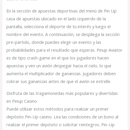
En la sección de apuestas deportivas del menú de Pin Up
casa de apuestas ubicado en el lado izquierdo de la
pantalla, selecciona el deporte de tu interés y luego el
nombre del evento. A continuación, se despliega la sección
pre-partido, donde puedes elegir un evento y las
probabilidades para el resultado que esperas. Pinup Aviator
es de tipo crash-game en el que los jugadores hacen
apuestas y ven un avión despegar hacia el cielo, lo que
aumenta el multiplicador de ganancias. Jugadores deben
cobrar sus ganancias antes de que el avión se estrelle.
Disfruta de las tragamonedas más populares y divertidas
en Pinup Casino
Puede utilizar estos métodos para realizar un primer
depósito Pin-Up casino. Lea las condiciones de un bono al
realizar el primer depósito o solicitar reintegros. Pin-Up