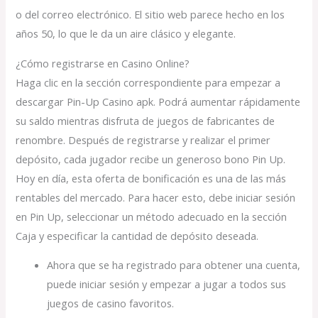
o del correo electrónico. El sitio web parece hecho en los
años 50, lo que le da un aire clásico y elegante.
¿Cómo registrarse en Casino Online?
Haga clic en la sección correspondiente para empezar a
descargar Pin-Up Casino apk. Podrá aumentar rápidamente
su saldo mientras disfruta de juegos de fabricantes de
renombre. Después de registrarse y realizar el primer
depósito, cada jugador recibe un generoso bono Pin Up.
Hoy en día, esta oferta de bonificación es una de las más
rentables del mercado. Para hacer esto, debe iniciar sesión
en Pin Up, seleccionar un método adecuado en la sección
Caja y especificar la cantidad de depósito deseada.
Ahora que se ha registrado para obtener una cuenta,
puede iniciar sesión y empezar a jugar a todos sus
juegos de casino favoritos.