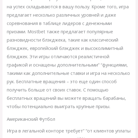
на успех складываются в вашу пользу. Кроме того, игра
предлагает несколько различных уровней и даже
соревнования в таблице лидеров с денежными
призами. Mostbet также предлагает популярные
разновидности блэкджека, такие как классический
блэкджек, европейский блэкджек и высоколимитный
блэкджек. Эти игры отличаются реалистичной
графикой и оснащены дополнительными” “функциями,
такими как дополнительные ставки и игра на несколько
рук. Бесплатные вращения – это еще один способ
получить больше от своих ставок. С помощью
бесплатных вращений вы можете вращать барабаны,
чтобы потенциально выиграть крупные призы.
Американский Футбол
Игра в легальной конторе требует” “от клиентов уплаты