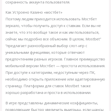
сохранность аккаунта пользователя.
Как Устроено Казино «мостбет»
Поэтому людям приходится использовать Мостбет
зеркало, чтобы получить доступ к ставкам. Если вы не
знаете, что это вообще такое и как им пользоваться,
сейчас мы подробно все объясним. В целом, Mostbet”
“предлагает разнообразный выбор слот-игр с
уникальными функциями, которые отвечают
предпочтениям разных игроков. Главное преимущество
мобильной версии Мостбет — простота использования.
При доступе к категориям, недоступным через ПК,
необходимо открыть приложение или адаптированную
страницу. Платформа для ставок Mostbet также
хорошо разработана и проста в использовании.
В игре представлены динамические коэффициенты,
позволяющие быстро увеличить выигрыш, если шансы