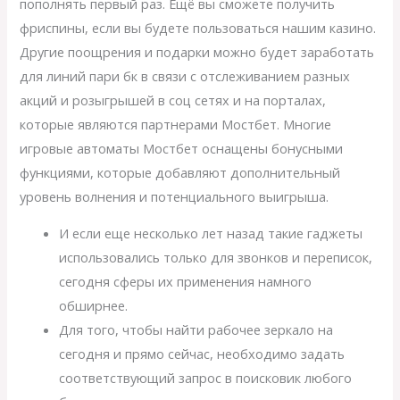
пополнять первый раз. Ещё вы сможете получить
фриспины, если вы будете пользоваться нашим казино.
Другие поощрения и подарки можно будет заработать
для линий пари бк в связи с отслеживанием разных
акций и розыгрышей в соц сетях и на порталах,
которые являются партнерами Мостбет. Многие
игровые автоматы Мостбет оснащены бонусными
функциями, которые добавляют дополнительный
уровень волнения и потенциального выигрыша.
И если еще несколько лет назад такие гаджеты
использовались только для звонков и переписок,
сегодня сферы их применения намного
обширнее.
Для того, чтобы найти рабочее зеркало на
сегодня и прямо сейчас, необходимо задать
соответствующий запрос в поисковик любого