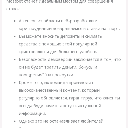
Mostbet станет идеальным местом для совершения
ставок.
А теперь из области веб-разработки и
юриспруденции возвращаемся в ставки на спорт.
Вы можете вносить депозиты и снимать
средства с помощью этой популярной
криптовалюты для большего удобства.
Безопасность демоверсии заключается в том, что
он не будет тратить деньги, бонусы и
поощрения” “на прокрутки.
Кроме того, их команда производит
высококачественный контент, который
регулярно обновляется, гарантируя, что клиенты
всегда будут иметь доступ к актуальной
информации.
Однако это не останавливает любителей