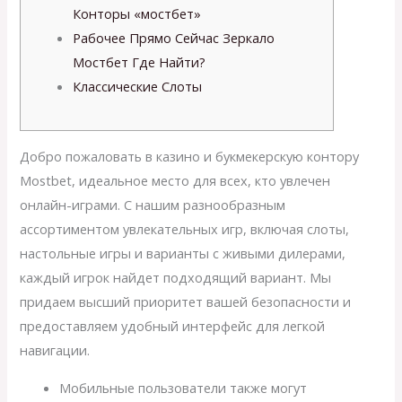
Конторы «мостбет»
Рабочее Прямо Сейчас Зеркало
Мостбет Где Найти?
Классические Слоты
Добро пожаловать в казино и букмекерскую контору
Mostbet, идеальное место для всех, кто увлечен
онлайн-играми. С нашим разнообразным
ассортиментом увлекательных игр, включая слоты,
настольные игры и варианты с живыми дилерами,
каждый игрок найдет подходящий вариант. Мы
придаем высший приоритет вашей безопасности и
предоставляем удобный интерфейс для легкой
навигации.
Мобильные пользователи также могут