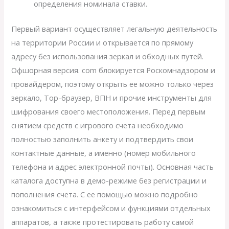
определения номинала ставки.
Первый вариант осуществляет легальную деятельность
на территории России и открывается по прямому
адресу без использования зеркал и обходных путей.
Офшорная версия. сom блокируется Роскомнадзором и
провайдером, поэтому открыть ее можно только через
зеркало, Тор-браузер, ВПН и прочие инструменты для
шифрования своего местоположения. Перед первым
снятием средств с игрового счета необходимо
полностью заполнить анкету и подтвердить свои
контактные данные, а именно (номер мобильного
телефона и адрес электронной почты). Основная часть
каталога доступна в демо-режиме без регистрации и
пополнения счета. С ее помощью можно подробно
ознакомиться с интерфейсом и функциями отдельных
аппаратов, а также протестировать работу самой