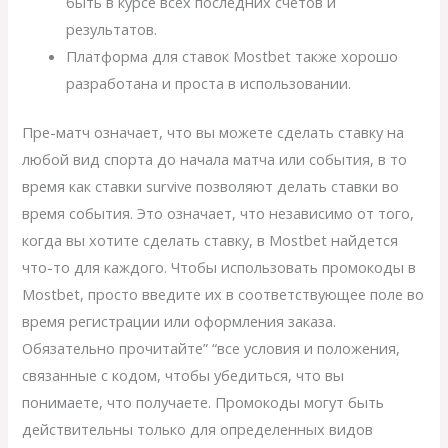
быть в курсе всех последних счетов и
результатов.
Платформа для ставок Mostbet также хорошо
разработана и проста в использовании.
Пре-матч означает, что вы можете сделать ставку на
любой вид спорта до начала матча или события, в то
время как ставки survive позволяют делать ставки во
время события. Это означает, что независимо от того,
когда вы хотите сделать ставку, в Mostbet найдется
что-то для каждого. Чтобы использовать промокоды в
Mostbet, просто введите их в соответствующее поле во
время регистрации или оформления заказа.
Обязательно прочитайте” “все условия и положения,
связанные с кодом, чтобы убедиться, что вы
понимаете, что получаете. Промокоды могут быть
действительны только для определенных видов