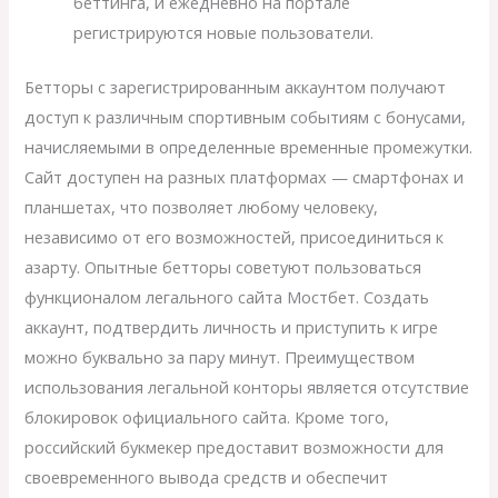
беттинга, и ежедневно на портале
регистрируются новые пользователи.
Бетторы с зарегистрированным аккаунтом получают
доступ к различным спортивным событиям с бонусами,
начисляемыми в определенные временные промежутки.
Сайт доступен на разных платформах — смартфонах и
планшетах, что позволяет любому человеку,
независимо от его возможностей, присоединиться к
азарту. Опытные бетторы советуют пользоваться
функционалом легального сайта Мостбет. Создать
аккаунт, подтвердить личность и приступить к игре
можно буквально за пару минут. Преимуществом
использования легальной конторы является отсутствие
блокировок официального сайта. Кроме того,
российский букмекер предоставит возможности для
своевременного вывода средств и обеспечит