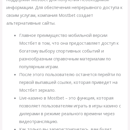
информации. Для обеспечения непрерывного доступа к
своим услугам, компания Mostbet создает
альтернативные сайты.
Главное преимущество мобильной версии
Мостбет в том, что она предоставляет доступ к
богатому выбору спортивных событий и
разнообразным справочным материалам по
популярным играм.
После этого пользователю останется перейти по
первой выпавшей ссылке, которая приведет на
Мостбет зеркало.
Live-казино в Mostbet – это функция, которая
позволяет пользователям играть в игры казино с
дилерами в режиме реального времени через
видеотрансляцию.
Как только вы зарегистрируетесь, вам будет