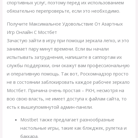
спортивных услуг, поэтому перед их использованием
обязательно перепроверьте, если это необходимо.
Получите Максимальное Удовольствие От Азартных
Игр Онлайн С Мостбет
Зачастую зайти в игру при помощи зеркала легко, и это
занимает пару минут времени. Если вы начали
испытывать затруднения, напишите в саппортам их
службы поддержки, они окажут вам профессиональную
и оперативную помощь. Так вот, Роскомнадзор просто
не в состоянии заблокировать каждое рабочее зеркало
Мостбет. Причина очень простая – РКН, несмотря на
всю свою власть, не имеет доступа к файлам сайта, то
есть к вышеупомянутой админ-панели.
Mostbet также предлагает разнообразные
настольные игры, такие как блэкджек, рулетка и
баккара.