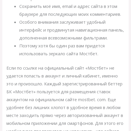
Сохранить моё имя, email и адрес сайта в этом
браузере для последующих моих комментариев.
Особого внимания заслуживает удобный
интерфейс и продвинутая навигационная панель,
дополненная всевозможными фильтрами.
Поэтому хотя бы один раз вам придется
использовать зеркало сайта Мостбет.
Если по ссылке на официальный сайт «Мостбет» не
удается попасть в аккаунт и личный кабинет, именно
это и произошло. Каждый зарегистрированный беттер
БК «Мостбет» пользуется для размещения ставок
аккаунтом на официальном сайте mostbet. com. Еще
удобнее без лишних хлопот в удобное время в любом
месте заходить прямо через авторизованный аккаунт в
мобильном приложении для смартфонов. Для этого его
необходимо предварительно установить, что займет